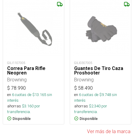
GILI1107005
GILI0307005
Correa Para Rifle
Guantes De Tiro Caza
Neopren
Proshooter
Browning
Browning
$
78.990
$
58.490
en
6
cuotas de $
13.165
sin
en
6
cuotas de $
9.748
sin
interés
interés
ahorras
$
3.160
por
ahorras
$
2.340
por
transferencia.
transferencia.
Disponible
Disponible
Ver más de la marca