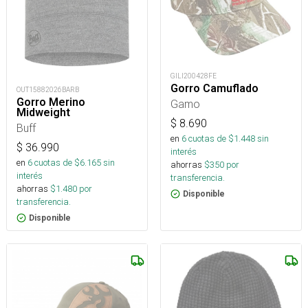
GILI200428FE
Gorro Camuflado
OUT15882026BARB
Gorro Merino
Gamo
Midweight
$
8.690
Buff
en
6
cuotas de $
1.448
sin
$
36.990
interés
en
6
cuotas de $
6.165
sin
ahorras
$
350
por
interés
transferencia.
ahorras
$
1.480
por
Disponible
transferencia.
Disponible