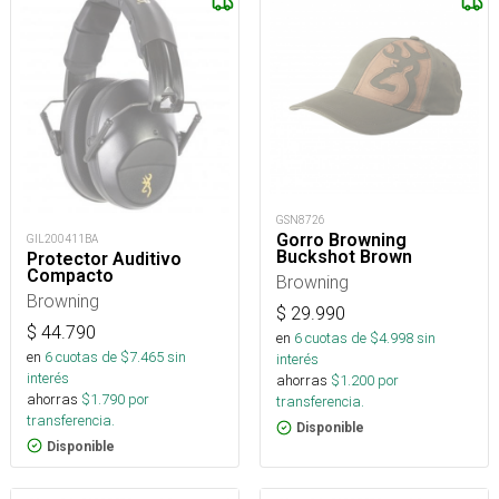
GSN8726
Gorro Browning
GIL200411BA
Buckshot Brown
Protector Auditivo
Compacto
Browning
Browning
$
29.990
$
44.790
en
6
cuotas de $
4.998
sin
en
6
cuotas de $
7.465
sin
interés
interés
ahorras
$
1.200
por
ahorras
$
1.790
por
transferencia.
transferencia.
Disponible
Disponible