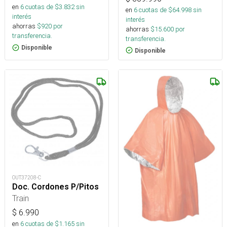
en
6
cuotas de $
3.832
sin
en
6
cuotas de $
64.998
sin
interés
interés
ahorras
$
920
por
ahorras
$
15.600
por
transferencia.
transferencia.
Disponible
Disponible
OUT37208-C
Doc. Cordones P/Pitos
Train
$
6.990
en
6
cuotas de $
1.165
sin