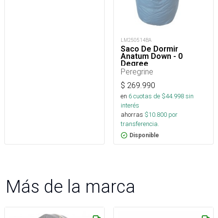
LM250514BA
Saco De Dormir
Anatum Down - 0
Degree
Peregrine
$
269.990
en
6
cuotas de $
44.998
sin
interés
ahorras
$
10.800
por
transferencia.
Disponible
Más de la marca