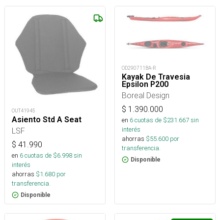
OD290711BA-R
Kayak De Travesia
Epsilon P200
Boreal Design
$
1.390.000
OUT41945
Asiento Std A Seat
en
6
cuotas de $
231.667
sin
interés
LSF
ahorras
$
55.600
por
$
41.990
transferencia.
en
6
cuotas de $
6.998
sin
Disponible
interés
ahorras
$
1.680
por
transferencia.
Disponible