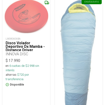
ENVÍO
GRATIS
LM080606BA
Disco Volador
Deportivo Dx Mamba -
Distance Driver
INNOVA DISC
$
17.990
en
6
cuotas de $
2.998
sin
interés
ahorras
$
720
por
transferencia.
Disponible