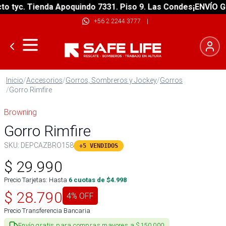
tyc. Tienda Apoquindo 7331. Piso 9. Las Condes
¡ENVÍO GRAT
+56 2 2244 3777
|
Inicio
/
Accesorios
/
Gorros, Sombreros y Jockey
/
Gorros
/
Gorro Rimfire
Browning
Gorro Rimfire
SKU:
DEPCAZBRO158
+5 VENDIDOS
$
29.990
Precio Tarjetas: Hasta
6
cuotas de $
4.998
$
28.790
4
% OFF
Precio Transferencia Bancaria
Envío gratis para compras mayores a $150.000