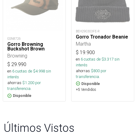
BEH290303FE-R
Gorro Tronador Beanie
GSN8726
Martha
Gorro Browning
Buckshot Brown
$
19.900
Browning
en
6
cuotas de $
3.317
sin
$
29.990
interés
ahorras
$
800
por
en
6
cuotas de $
4.998
sin
transferencia.
interés
ahorras
$
1.200
por
Disponible
transferencia.
+5 Vendidos
Disponible
Últimos Vistos