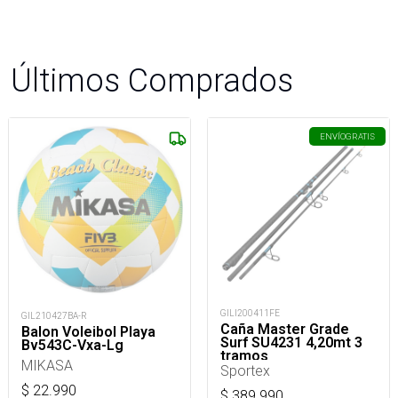
Últimos Comprados
ENVÍO
GRATIS
GILI200411FE
GIL210427BA-R
Caña Master Grade
Balon Voleibol Playa
Surf SU4231 4,20mt 3
Bv543C-Vxa-Lg
tramos
MIKASA
Sportex
$
22.990
$
389.990