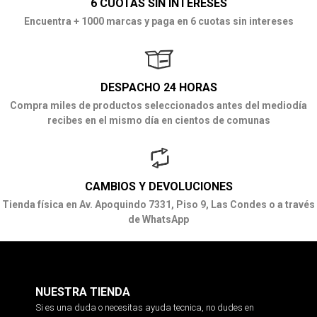
6 CUOTAS SIN INTERESES
Encuentra + 1000 marcas y paga en 6 cuotas sin intereses
DESPACHO 24 HORAS
Compra miles de productos seleccionados antes del mediodía
recibes en el mismo día en cientos de comunas
CAMBIOS Y DEVOLUCIONES
Tienda física en Av. Apoquindo 7331, Piso 9, Las Condes o a través
de WhatsApp
NUESTRA TIENDA
Si es una duda o necesitas ayuda tecnica, no dudes en