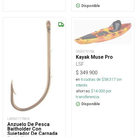
Disponible
OD300707BA
Kayak Muse Pro
LSF
$
349.900
en
6
cuotas de $
58.317
sin
interés
ahorras
$
14.000
por
transferencia.
Disponible
LM060717BA-R
Anzuelo De Pesca
Baitholder Con
Sujetador De Carnada