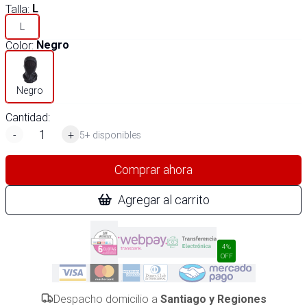
Talla
:
L
L
Color
:
Negro
Negro
Cantidad:
-
+
5+ disponibles
Comprar ahora
Agregar al carrito
4%
OFF
Despacho domicilio a
Santiago y Regiones