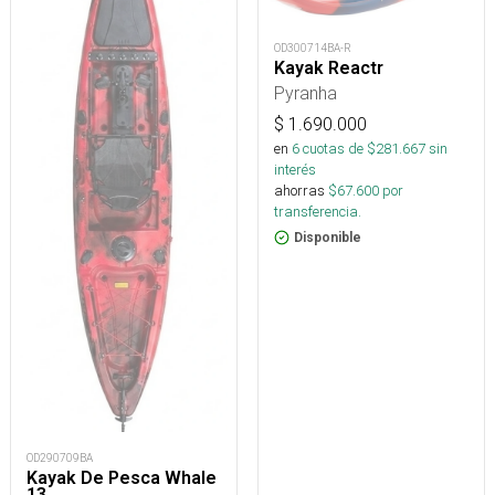
OD300714BA-R
Kayak Reactr
Pyranha
$
1.690.000
en
6
cuotas de $
281.667
sin
interés
ahorras
$
67.600
por
transferencia.
Disponible
OD290709BA
Kayak De Pesca Whale
13