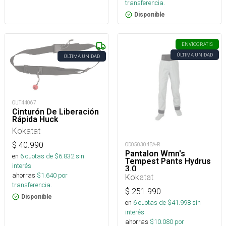
transferencia.
Disponible
ENVÍO
GRATIS
ÚLTIMA UNIDAD
ÚLTIMA UNIDAD
OUT44067
Cinturón De Liberación
Rápida Huck
Kokatat
$
40.990
OD050304BA-R
Pantalon Wmn's
en
6
cuotas de $
6.832
sin
Tempest Pants Hydrus
interés
3.0
ahorras
$
1.640
por
Kokatat
transferencia.
$
251.990
Disponible
en
6
cuotas de $
41.998
sin
interés
ahorras
$
10.080
por