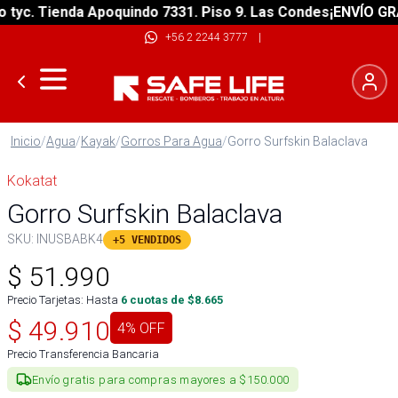
c. Tienda Apoquindo 7331. Piso 9. Las Condes
¡ENVÍO GRATIS
+56 2 2244 3777
|
Inicio
/
Agua
/
Kayak
/
Gorros Para Agua
/
Gorro Surfskin Balaclava
Kokatat
Gorro Surfskin Balaclava
SKU:
INUSBABK4
+5 VENDIDOS
$
51.990
Precio Tarjetas: Hasta
6
cuotas de $
8.665
$
49.910
4
% OFF
Precio Transferencia Bancaria
Envío gratis para compras mayores a $150.000