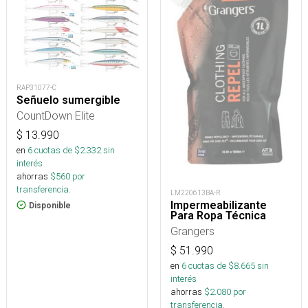
RAP31077-C
Señuelo sumergible
CountDown Elite
$
13.990
en
6
cuotas de $
2.332
sin
interés
ahorras
$
560
por
transferencia.
LM220613BA-R
Impermeabilizante
Disponible
Para Ropa Técnica
Grangers
$
51.990
en
6
cuotas de $
8.665
sin
interés
ahorras
$
2.080
por
transferencia.