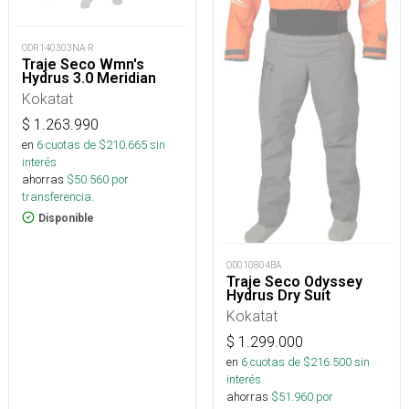
ODR140303NA-R
Traje Seco Wmn's
Hydrus 3.0 Meridian
Kokatat
$
1.263.990
en
6
cuotas de $
210.665
sin
interés
ahorras
$
50.560
por
transferencia.
Disponible
OD010804BA
Traje Seco Odyssey
Hydrus Dry Suit
Kokatat
$
1.299.000
en
6
cuotas de $
216.500
sin
interés
ahorras
$
51.960
por