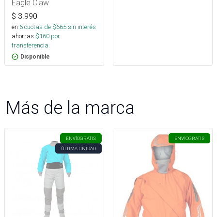
Eagle Claw
$
3.990
en
6
cuotas de $
665
sin interés
ahorras
$
160
por
transferencia.
Disponible
Más de la marca
ENVÍO
GRATIS
ENVÍO
GRATIS
ÚLTIMA UNIDAD