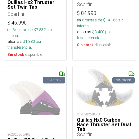
Quillas Hx2 Thruster
Scarfini
Set Twin Tab
$
84.990
Scarfini
en
6
cuotas de $
14.165
sin
$
46.990
interés
en
6
cuotas de $
7.832
sin
ahorras
$
3.400
por
interés
transferencia.
ahorras
$
1.880
por
disponible
Sin stock
transferencia.
disponible
Sin stock
SIN STOCK
SIN STOCK
25982026BARB
Quillas Hx0 Carbon
Base Thruster Set Dual
Tab
Scarfini
26282026BARB