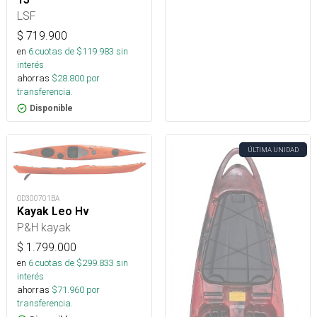
LSF
$
719.900
en
6
cuotas de $
119.983
sin
interés
ahorras
$
28.800
por
transferencia.
Disponible
ÚLTIMA UNIDAD
OD300701BA
Kayak Leo Hv
P&H kayak
$
1.799.000
en
6
cuotas de $
299.833
sin
interés
ahorras
$
71.960
por
transferencia.