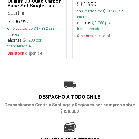
Quillas D3 Quad Carbon
$
81.990
Base Set Single Tab
en
6
cuotas de $
13.665
sin
Scarfini
interés
$
106.990
ahorras
$
3.280
por
en
6
cuotas de $
17.832
sin
transferencia.
interés
disponible
Sin stock
ahorras
$
4.280
por
transferencia.
disponible
Sin stock
DESPACHO A TODO CHILE
Despachamos Gratis a Santiago y Regiones por compras sobre
$150.000