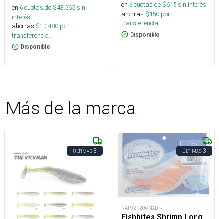
en
6
cuotas de $
615
sin interés
en
6
cuotas de $
43.665
sin
ahorras
$
150
por
interés
transferencia.
ahorras
$
10.480
por
Disponible
transferencia.
Disponible
Más de la marca
3
3
ÚLTIMAS
ÚLTIMAS
RAP021206NAD-R
Fishbites Shrimp Long