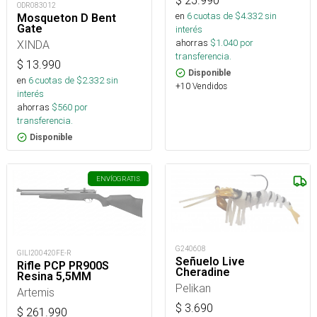
$
25.990
ODR083012
en
6
cuotas de $
4.332
sin
Mosqueton D Bent
Gate
interés
ahorras
$
1.040
por
XINDA
transferencia.
$
13.990
Disponible
en
6
cuotas de $
2.332
sin
+10 Vendidos
interés
ahorras
$
560
por
transferencia.
Disponible
ENVÍO
GRATIS
G240608
GILI200420FE-R
Señuelo Live
Rifle PCP PR900S
Cheradine
Resina 5,5MM
Pelikan
Artemis
$
3.690
$
261.990