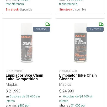
transferencia.
transferencia.
disponible
disponible
Sin stock
Sin stock
SIN STOCK
SIN STOCK
23782026BARB
23682026BARB
Limpiador Bike Chain
Limpiador Bike Chain
Lube Competition
Cleaner
Maplus
Maplus
$
21.990
$
24.990
en
6
cuotas de $
3.665
sin
en
6
cuotas de $
4.165
sin
interés
interés
ahorras
$
880
por
ahorras
$
1.000
por