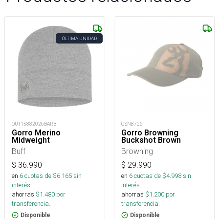
ÚLTIMA UNIDAD
OUT15882026BARB
GSN8726
Gorro Merino
Gorro Browning
Midweight
Buckshot Brown
Buff
Browning
$
36.990
$
29.990
en
6
cuotas de $
6.165
sin
en
6
cuotas de $
4.998
sin
interés
interés
ahorras
$
1.480
por
ahorras
$
1.200
por
transferencia.
transferencia.
Disponible
Disponible