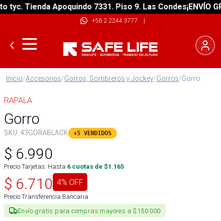
tyc. Tienda Apoquindo 7331. Piso 9. Las Condes
¡ENVÍO GRAT
+56 2 2244 3777
|
Inicio
/
Accesorios
/
Gorros, Sombreros y Jockey
/
Gorros
/
Gorro
RAPALA
Gorro
SKU:
43GORABLACK
+5 VENDIDOS
$
6.990
Precio Tarjetas: Hasta
6
cuotas de $
1.165
$
6.710
4
% OFF
Precio Transferencia Bancaria
Envío gratis para compras mayores a $150.000