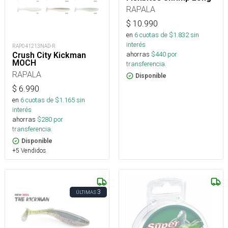
RAPALA
$
10.990
en
6
cuotas de $
1.832
sin
interés
RAP041213NAD-R
ahorras
$
440
por
Crush City Kickman
MOCH
transferencia.
RAPALA
Disponible
$
6.990
en
6
cuotas de $
1.165
sin
interés
ahorras
$
280
por
transferencia.
Disponible
+5 Vendidos
3
ÚLTIMAS