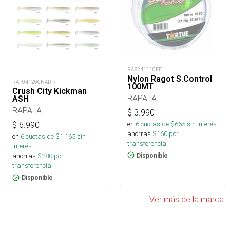
RAP241110FE
Nylon Ragot S.Control
RAP041206NAD-R
100MT
Crush City Kickman
RAPALA
ASH
RAPALA
$
3.990
en
6
cuotas de $
665
sin interés
$
6.990
ahorras
$
160
por
en
6
cuotas de $
1.165
sin
transferencia.
interés
ahorras
$
280
por
Disponible
transferencia.
Disponible
Ver más de la marca