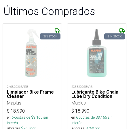
Últimos Comprados
SIN STOCK
SIN STOCK
24082026BARB
23882026BARB
Limpiador Bike Frame
Lubricante Bike Chain
Cleaner
Lube Dry Condition
Maplus
Maplus
$
18.990
$
18.990
en
6
cuotas de $
3.165
sin
en
6
cuotas de $
3.165
sin
interés
interés
ahorras
$
760
por
ahorras
$
760
por