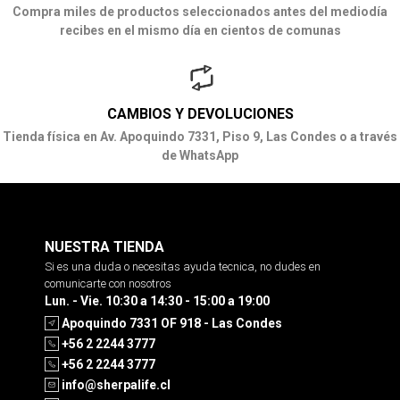
Compra miles de productos seleccionados antes del mediodía
recibes en el mismo día en cientos de comunas
CAMBIOS Y DEVOLUCIONES
Tienda física en Av. Apoquindo 7331, Piso 9, Las Condes o a través
de WhatsApp
NUESTRA TIENDA
Si es una duda o necesitas ayuda tecnica, no dudes en
comunicarte con nosotros
Lun. - Vie. 10:30 a 14:30 - 15:00 a 19:00
Apoquindo 7331 OF 918 - Las Condes
+56 2 2244 3777
+56 2 2244 3777
info@sherpalife.cl