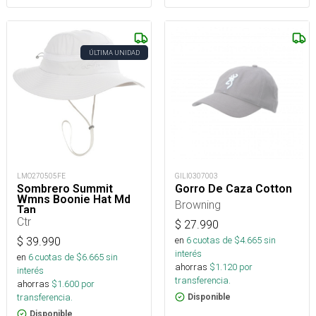
ÚLTIMA UNIDAD
LMO270505FE
GILI0307003
Sombrero Summit
Gorro De Caza Cotton
Wmns Boonie Hat Md
Browning
Tan
Ctr
$
27.990
en
6
cuotas de $
4.665
sin
$
39.990
interés
en
6
cuotas de $
6.665
sin
ahorras
$
1.120
por
interés
transferencia.
ahorras
$
1.600
por
transferencia.
Disponible
Disponible