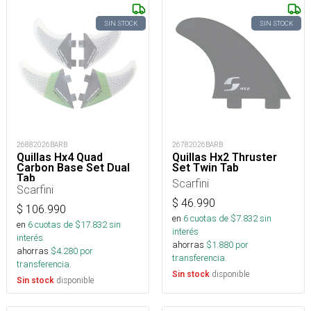
SIN STOCK
SIN STOCK
26882026BARB
26782026BARB
Quillas Hx4 Quad
Quillas Hx2 Thruster
Carbon Base Set Dual
Set Twin Tab
Tab
Scarfini
Scarfini
$
46.990
$
106.990
en
6
cuotas de $
7.832
sin
en
6
cuotas de $
17.832
sin
interés
interés
ahorras
$
1.880
por
ahorras
$
4.280
por
transferencia.
transferencia.
disponible
Sin stock
disponible
Sin stock