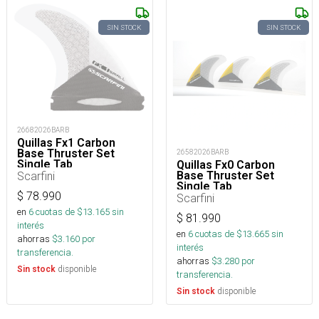
SIN STOCK
SIN STOCK
26682026BARB
Quillas Fx1 Carbon
Base Thruster Set
26582026BARB
Single Tab
Quillas Fx0 Carbon
Base Thruster Set
Scarfini
Single Tab
$
78.990
Scarfini
en
6
cuotas de $
13.165
sin
$
81.990
interés
en
6
cuotas de $
13.665
sin
ahorras
$
3.160
por
interés
transferencia.
ahorras
$
3.280
por
disponible
Sin stock
transferencia.
disponible
Sin stock