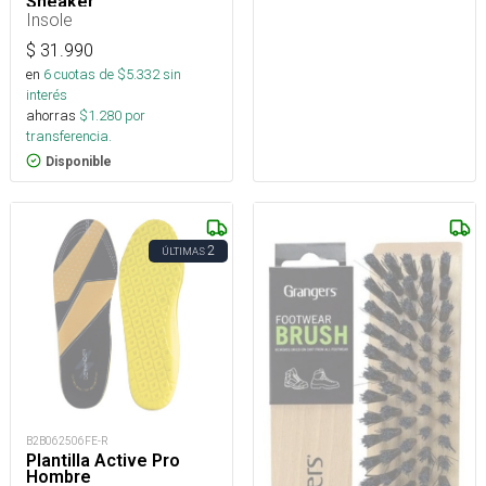
Sneaker
Insole
$
31.990
en
6
cuotas de $
5.332
sin
interés
ahorras
$
1.280
por
transferencia.
Disponible
2
ÚLTIMAS
B2B062506FE-R
Plantilla Active Pro
Hombre