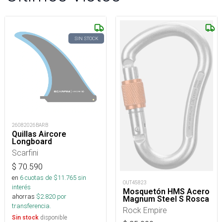
SIN STOCK
26082026BARB
Quillas Aircore
Longboard
Scarfini
$
70.590
en
6
cuotas de $
11.765
sin
OUT45823
interés
Mosquetón HMS Acero
ahorras
$
2.820
por
Magnum Steel S Rosca
transferencia.
Rock Empire
disponible
Sin stock