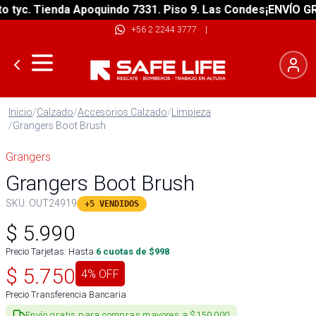
yc. Tienda Apoquindo 7331. Piso 9. Las Condes
¡ENVÍO GRATI
+56 2 2244 3777
|
Inicio
/
Calzado
/
Accesorios Calzado
/
Limpieza
/
Grangers Boot Brush
Grangers
Grangers Boot Brush
SKU:
OUT24919
+5 VENDIDOS
$
5.990
Precio Tarjetas: Hasta
6
cuotas de $
998
$
5.750
4
% OFF
Precio Transferencia Bancaria
Envío gratis para compras mayores a $150.000