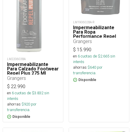
LM190602BA-R
Impermeabilizante
Para Ropa
Performance Repel
Plus Eco Refill 275 Ml
Grangers
$
15.990
en
6
cuotas de $
2.665
sin
LM220603BA
interés
Impermeabilizante
ahorras
$
640
por
Para Calzado Footwear
transferencia.
Repel Plus 275 Ml
Grangers
Disponible
$
22.990
en
6
cuotas de $
3.832
sin
interés
ahorras
$
920
por
transferencia.
Disponible