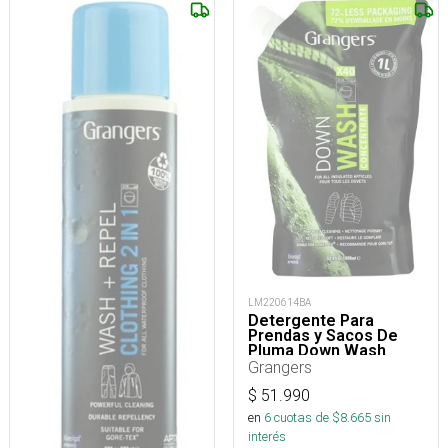
LM220614BA
Detergente Para
Prendas y Sacos De
Pluma Down Wash
Grangers
$
51.990
en
6
cuotas de $
8.665
sin
interés