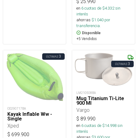
$
25.990
en
6
cuotas de $
4.332
sin
interés
ahorras
$
1.040
por
transferencia.
Disponible
+5 Vendidos
3
ÚLTIMAS
3
ÚLTIMAS
LM210508BA
Mug Titanium Ti-Lite
900 Ml
OD290717BA
Vargo
Kayak Inflable Ww -
Single
$
89.990
Xped
en
6
cuotas de $
14.998
sin
interés
$
699.900
ahorras
$
3.600
por