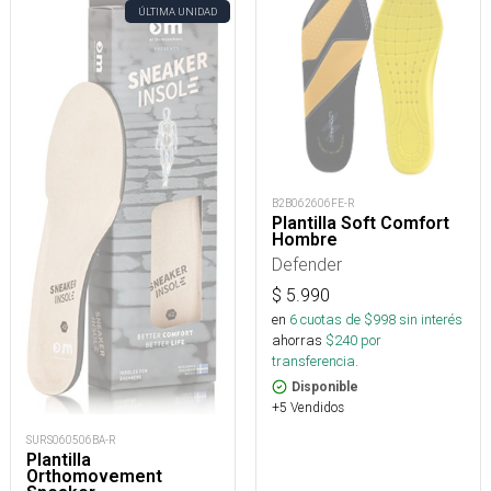
ÚLTIMA UNIDAD
B2B062606FE-R
Plantilla Soft Comfort
Hombre
Defender
$
5.990
en
6
cuotas de $
998
sin interés
ahorras
$
240
por
transferencia.
Disponible
+5 Vendidos
SURS060506BA-R
Plantilla
Orthomovement