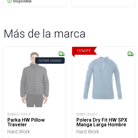
Disponible
Más de la marca
15
%
OFF
ÚLTIMA UNIDAD
B2B062710FE-R
B2BB112028-C
Parka HW Pillow
Polera Dry Fit HW SPX
Traveler
Manga Larga Hombre
Hard Work
Hard Work