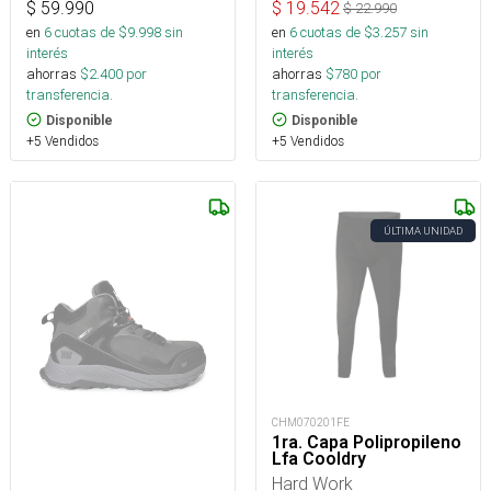
$
59.990
$
19.542
$
22.990
en
6
cuotas de $
9.998
sin
en
6
cuotas de $
3.257
sin
interés
interés
ahorras
$
2.400
por
ahorras
$
780
por
transferencia.
transferencia.
Disponible
Disponible
+5 Vendidos
+5 Vendidos
ÚLTIMA UNIDAD
CHM070201FE
1ra. Capa Polipropileno
Lfa Cooldry
Hard Work