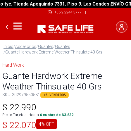
yc. Tienda Apoquindo 7331. Piso 9. Las Condes
¡ENVÍO GRATI
+56 2 2244 3777
|
Inicio
/
Accesorios
/
Guantes
/
Guantes
/
Guante Hardwork Extreme Weather Thinsulate 40 Grs
Hard Work
Guante Hardwork Extreme
Weather Thinsulate 40 Grs
SKU:
302979550581
+5 VENDIDOS
$
22.990
Precio Tarjetas: Hasta
6
cuotas de $
3.832
$
22.070
4
% OFF