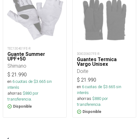
TEC130401FE-R
Guante Summer
DOI020607FE-R
UPF+50
Guantes Termica
Vargo Unisex
Shimano
Doite
$
21.990
$
21.990
en
6
cuotas de $
3.665
sin
en
6
cuotas de $
3.665
sin
interés
interés
ahorras
$
880
por
ahorras
$
880
por
transferencia.
transferencia.
Disponible
Disponible