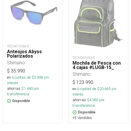
TEC240705BA-R
Anteojos Abyss
Polarizados
TEC180603NA-R
Shimano
Mochila de Pesca con
4 cajas #LUGB-15_
$
35.990
Shimano
en
6
cuotas de $
5.998
sin
$
123.990
interés
ahorras
$
1.440
por
en
6
cuotas de $
20.665
sin
transferencia.
interés
ahorras
$
4.960
por
Disponible
transferencia.
Disponible
+5 Vendidos