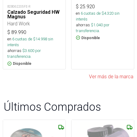
$
25.920
B2B062205FE-R
Calzado Seguridad HW
en
6
cuotas de $
4.320
sin
Magnus
interés
Hard Work
ahorras
$
1.040
por
transferencia.
$
89.990
Disponible
en
6
cuotas de $
14.998
sin
interés
ahorras
$
3.600
por
transferencia.
Disponible
Ver más de la marca
Últimos Comprados