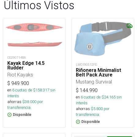
Últimos Vistos
OD290714BA
Kayak Edge 14.5
LMO190512FE
Rudder
Riñonera Minimalist
Riot Kayaks
Belt Pack Azure
Mustang Survival
$
949.900
$
144.990
en
6
cuotas de $
158.317
sin
interés
en
6
cuotas de $
24.165
sin
ahorras
$
38.000
por
interés
transferencia.
ahorras
$
5.800
por
transferencia.
Disponible
Disponible