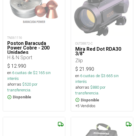
TN061116
Poston Baracuda
OUT38872-C
Power Cobre - 200
Mira Red Dot RDA30
Unidades
3/8"
H & N Sport
Zlip
$
12.990
$
21.990
en
6
cuotas de $
2.165
sin
en
6
cuotas de $
3.665
sin
interés
interés
ahorras
$
520
por
ahorras
$
880
por
transferencia.
transferencia.
Disponible
Disponible
+5 Vendidos