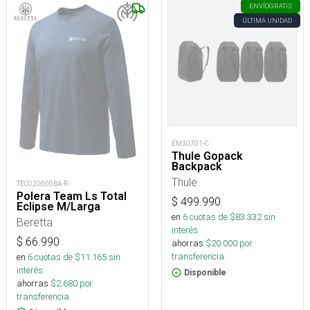
ENVÍO
GRATIS
ÚLTIMA UNIDAD
EM30701-C
Thule Gopack
Backpack
Thule
TEC020606BA-R
Polera Team Ls Total
$
499.990
Eclipse M/Larga
en
6
cuotas de $
83.332
sin
Beretta
interés
$
66.990
ahorras
$
20.000
por
transferencia.
en
6
cuotas de $
11.165
sin
interés
Disponible
ahorras
$
2.680
por
transferencia.