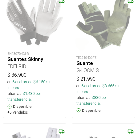
BH180704GI-R
TEC210406FE
Guantes Skinny
Guante
EDELRID
G-LOOMIS
$
36.900
$
21.990
en
6
cuotas de $
6.150
sin
en
6
cuotas de $
3.665
sin
interés
interés
ahorras
$
1.480
por
ahorras
$
880
por
transferencia.
transferencia.
Disponible
Disponible
+5 Vendidos