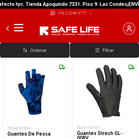
fecto tyc. Tienda Apoquindo 7331. Piso 9. Las Condes
¡ENVÍ
+56 2 2244 3777
|
Guantes de Pesca
Ordenar
Filtrar
TEC06110019-C
TEC240702BA-R
Guantes Strech GL-
Guantes De Pesca
008V