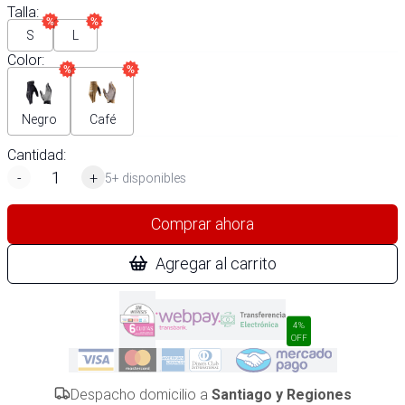
Talla
:
S
L
Color
:
Negro
Café
Cantidad:
-
+
5+ disponibles
Comprar ahora
Agregar al carrito
4%
OFF
Despacho domicilio a
Santiago y Regiones