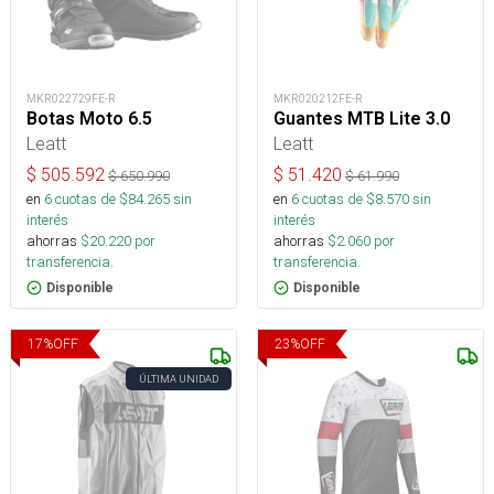
MKR022729FE-R
MKR020212FE-R
Botas Moto 6.5
Guantes MTB Lite 3.0
Leatt
Leatt
$
505.592
$
51.420
$
650.990
$
61.990
en
6
cuotas de $
84.265
sin
en
6
cuotas de $
8.570
sin
interés
interés
ahorras
$
20.220
por
ahorras
$
2.060
por
transferencia.
transferencia.
Disponible
Disponible
17
%
OFF
23
%
OFF
ÚLTIMA UNIDAD