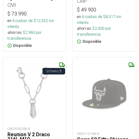
CMP
CMI
$
49.900
$
73.990
en
6
cuotas de $
8.317
sin
en
6
cuotas de $
12.332
sin
interés
interés
ahorras
$
2.000
por
ahorras
$
2.960
por
transferencia.
transferencia.
Disponible
Disponible
3
ÚLTIMAS
CM020402BA-R
Reunion V 2 Draco
NE031107BA-R