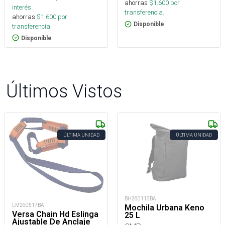
ahorras
$
1.600
por
interés
transferencia.
ahorras
$
1.600
por
Disponible
transferencia.
Disponible
Últimos Vistos
ÚLTIMA UNIDAD
ÚLTIMA UNIDAD
BH260113BA
LM260517BA
Mochila Urbana Keno
Versa Chain Hd Eslinga
25 L
Ajustable De Anclaje