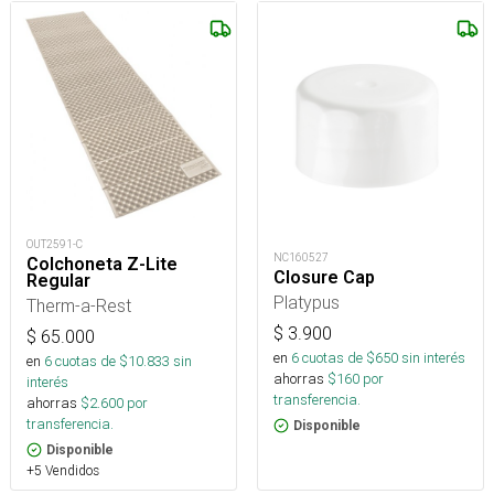
OUT2591-C
NC160527
Colchoneta Z-Lite
Closure Cap
Regular
Platypus
Therm-a-Rest
$
3.900
$
65.000
en
6
cuotas de $
650
sin interés
en
6
cuotas de $
10.833
sin
ahorras
$
160
por
interés
transferencia.
ahorras
$
2.600
por
transferencia.
Disponible
Disponible
+5 Vendidos