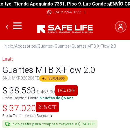
yc. Tienda Apoquindo 7331. Piso 9. Las Condes
¡ENVÍO GRATI
+56 2 2244 3777
|
Inicio
/
Accesorios
/
Guantes
/
Guantes
/
Guantes MTB X-Flow 2.0
Leatt
Guantes MTB X-Flow 2.0
SKU:
MKR020206FE
+5 VENDIDOS
$
38.563
18
% OFF
$
46.990
Precio Tarjetas: Hasta
6
cuotas de $
6.427
$
37.020
21
% OFF
Precio Transferencia Bancaria
Envío gratis para compras mayores a $150.000