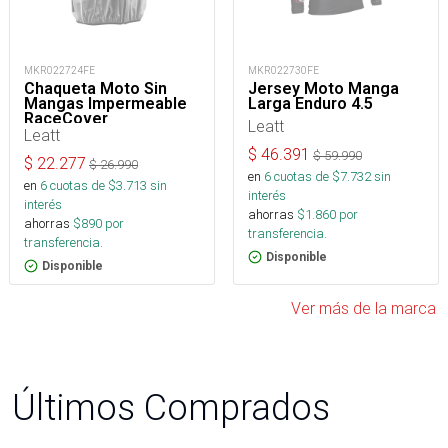
MKR022724FE
MKR022730FE
Chaqueta Moto Sin
Jersey Moto Manga
Mangas Impermeable
Larga Enduro 4.5
RaceCover
Leatt
Leatt
$
46.391
$
59.990
$
22.277
$
26.990
en
6
cuotas de $
7.732
sin
en
6
cuotas de $
3.713
sin
interés
interés
ahorras
$
1.860
por
ahorras
$
890
por
transferencia.
transferencia.
Disponible
Disponible
Ver más de la marca
Últimos Comprados