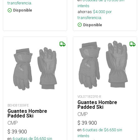
transferencia.
interés
Disponible
ahorras
$
4.000
por
transferencia.
Disponible
VOL071822FE-R
Guantes Hombre
BEH081309FE
Padded Ski
Guantes Hombre
CMP
Padded Ski
CMP
$
39.900
en
6
cuotas de $
6.650
sin
$
39.900
interés
en
6
cuotas de $
6.650
sin