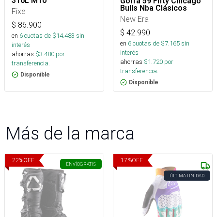
316L M10
Gorra 59 Fifty Chicago
Bulls Nba Clásicos
Fixe
New Era
$
86.900
$
42.990
en
6
cuotas de $
14.483
sin
en
6
cuotas de $
7.165
sin
interés
interés
ahorras
$
3.480
por
ahorras
$
1.720
por
transferencia.
transferencia.
Disponible
Disponible
Más de la marca
22
%
OFF
17
%
OFF
ENVÍO
GRATIS
ÚLTIMA UNIDAD