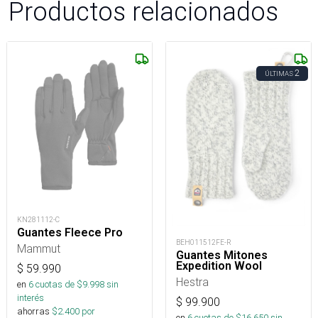
Productos relacionados
2
ÚLTIMAS
KN281112-C
Guantes Fleece Pro
BEH011512FE-R
Mammut
Guantes Mitones
Expedition Wool
$
59.990
Hestra
en
6
cuotas de $
9.998
sin
interés
$
99.900
ahorras
$
2.400
por
en
6
cuotas de $
16.650
sin