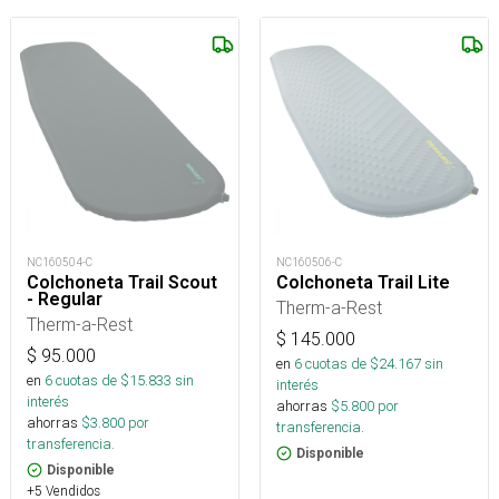
NC160504-C
NC160506-C
Colchoneta Trail Scout
Colchoneta Trail Lite
- Regular
Therm-a-Rest
Therm-a-Rest
$
145.000
$
95.000
en
6
cuotas de $
24.167
sin
en
6
cuotas de $
15.833
sin
interés
interés
ahorras
$
5.800
por
ahorras
$
3.800
por
transferencia.
transferencia.
Disponible
Disponible
+5 Vendidos