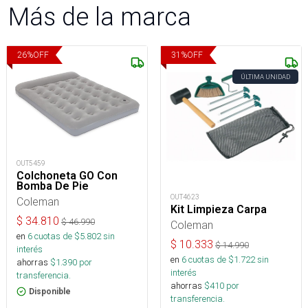
Más de la marca
26
%
OFF
31
%
OFF
ÚLTIMA UNIDAD
OUT5459
Colchoneta GO Con
Bomba De Pie
OUT4623
Coleman
Kit Limpieza Carpa
$
34.810
$
46.990
Coleman
en
6
cuotas de $
5.802
sin
$
10.333
$
14.990
interés
en
6
cuotas de $
1.722
sin
ahorras
$
1.390
por
interés
transferencia.
ahorras
$
410
por
Disponible
transferencia.