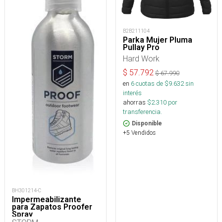
B2B211104
Parka Mujer Pluma
Pullay Pro
Hard Work
$
57.792
$
67.990
en
6
cuotas de $
9.632
sin
interés
ahorras
$
2.310
por
transferencia.
Disponible
+5 Vendidos
BH301214-C
Impermeabilizante
para Zapatos Proofer
Spray