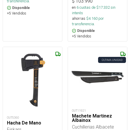
$
103.990
transferencia.
en
6
cuotas de $
17.332
sin
Disponible
interés
+5 Vendidos
ahorras
$
4.160
por
transferencia.
Disponible
+5 Vendidos
ÚLTIMA UNIDAD
OUT11921
Machete Martinez
OUT5360
Albainox
Hacha De Mano
Cuchillerias Albacete
Fiskars