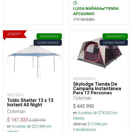
LLEGA MAÑANA✔️TIENDA
APOQUINDO
+10 Vendidos
30
%
OFF
ENVÍO
GRATIS
ENVÍO
GRATIS
ÚLTIMA UNIDAD
ÚLTIMA UNIDAD
OUTcol102605-C
Skylodge Tienda De
Campaña Instantánea
Para 12 Personas
OUT21203-C
Coleman
Toldo Shelter 13 x 13
Instant All Night
$
445.990
Coleman
en
6
cuotas de $
74.332
sin
interés
$
167.333
$
239.990
ahorras
$
17.840
por
en
6
cuotas de $
27.889
sin
transferencia.
interés