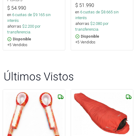
$
51.990
$
54.990
en
6
cuotas de $
8.665
sin
en
6
cuotas de $
9.165
sin
interés
interés
ahorras
$
2.080
por
ahorras
$
2.200
por
transferencia.
transferencia.
Disponible
Disponible
+5 Vendidos
+5 Vendidos
Últimos Vistos