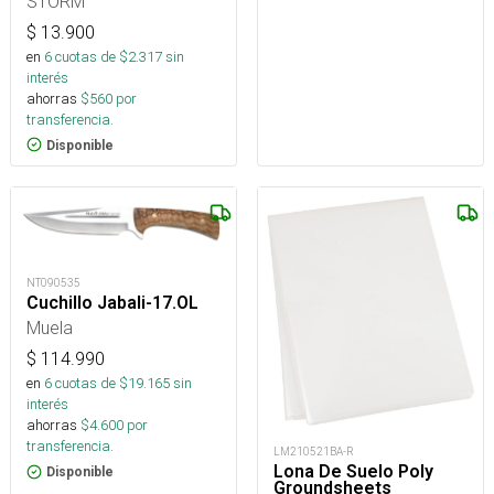
STORM
$
13.900
en
6
cuotas de $
2.317
sin
interés
ahorras
$
560
por
transferencia.
Disponible
NT090535
Cuchillo Jabali-17.OL
Muela
$
114.990
en
6
cuotas de $
19.165
sin
interés
ahorras
$
4.600
por
transferencia.
LM210521BA-R
Lona De Suelo Poly
Disponible
Groundsheets