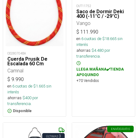
OUT11752
Saco de Dormir Deki
400 (-11°C / -29°C)
Vango
$
111.990
en
6
cuotas de $
18.665
sin
interés
ahorras
$
4.480
por
OD280704BA
transferencia.
Cuerda Prusik De
Escalada 60 Cm
LLEGA MAÑANA✔️TIENDA
Camnal
APOQUINDO
$
9.990
+70 Vendidos
en
6
cuotas de $
1.665
sin
interés
ahorras
$
400
por
transferencia.
Disponible
ENVÍO
GRATIS
3
ÚLTIMAS