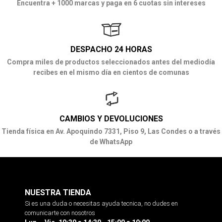
Encuentra + 1000 marcas y paga en 6 cuotas sin intereses
DESPACHO 24 HORAS
Compra miles de productos seleccionados antes del mediodía
recibes en el mismo día en cientos de comunas
CAMBIOS Y DEVOLUCIONES
Tienda física en Av. Apoquindo 7331, Piso 9, Las Condes o a través
de WhatsApp
NUESTRA TIENDA
Si es una duda o necesitas ayuda tecnica, no dudes en
comunicarte con nosotros