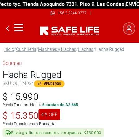
to tyc. Tienda Apoquindo 7331. Piso 9. Las Condes
¡ENVÍO GR
+56 2 2244 3777
|
Inicio
/
Cuchillería
/
Machetes y Hachas
/
Hachas
/
Hacha Rugged
Coleman
Hacha Rugged
SKU:
OUT24934
+5 VENDIDOS
$
15.990
Precio Tarjetas: Hasta
6
cuotas de $
2.665
$
15.350
4
% OFF
Precio Transferencia Bancaria
Envío gratis para compras mayores a $150.000