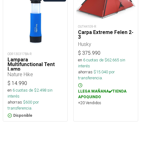
OUT44109-R
Carpa Extreme Felen 2-
3
Husky
$
375.990
ODR130317BA-R
Lampara
en
6
cuotas de $
62.665
sin
Multifunctional Tent
interés
Lamp
ahorras
$
15.040
por
Nature Hike
transferencia.
$
14.990
en
6
cuotas de $
2.498
sin
LLEGA MAÑANA✔️TIENDA
interés
APOQUINDO
ahorras
$
600
por
+20 Vendidos
transferencia.
Disponible