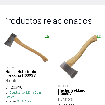
Productos relacionados
o200504
Hacha Hultafords
Trekking H009SV
Hultafors
OUT42044
$
120.990
Hacha Trekking
en
6
cuotas de $
20.165
sin
H006SV
interés
Hultafors
ahorras
$
4.840
por