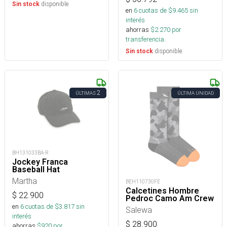
disponible
Sin stock
en
6
cuotas de $
9.465
sin
interés
ahorras
$
2.270
por
transferencia.
disponible
Sin stock
2
ÚLTIMAS
ÚLTIMA UNIDAD
BH131033BA-R
Jockey Franca
Baseball Hat
Martha
BEH110730FE
Calcetines Hombre
$
22.900
Pedroc Camo Am Crew
en
6
cuotas de $
3.817
sin
Salewa
interés
$
28.900
ahorras
$
920
por