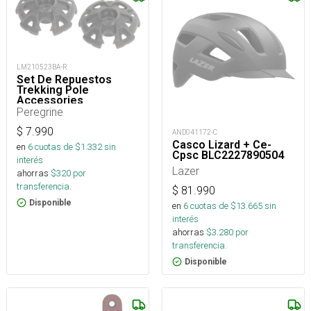
LM210523BA-R
Set De Repuestos
Trekking Pole
Accessories
Peregrine
$
7.990
AND041172-C
Casco Lizard + Ce-
en
6
cuotas de $
1.332
sin
Cpsc BLC2227890504
interés
Lazer
ahorras
$
320
por
transferencia.
$
81.990
Disponible
en
6
cuotas de $
13.665
sin
interés
ahorras
$
3.280
por
transferencia.
Disponible