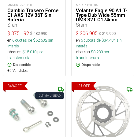
MKR061925FE-R
MKR161201BA
Cambio Trasero Force
Volante Eagle 90 A1 T-
E1 AXS 12V 36T Sin
Type Dub Wide 55mm
Batería
DM3 32T Q174mm
Sram
Sram
$
375.192
$
206.905
$
482.990
$
219.990
en
6
cuotas de $
62.532
sin
en
6
cuotas de $
34.484
sin
interés
interés
ahorras
$
15.010
por
ahorras
$
8.280
por
transferencia.
transferencia.
Disponible
Disponible
+5 Vendidos
34
%
OFF
12
%
OFF
ÚLTIMA UNIDAD