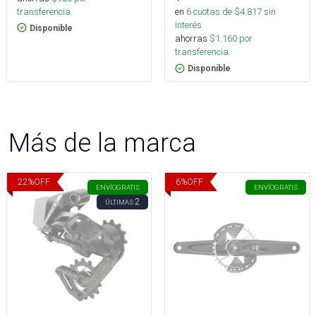
transferencia.
en
6
cuotas de $
4.817
sin
interés
Disponible
ahorras
$
1.160
por
transferencia.
Disponible
Más de la marca
22
%
OFF
6
%
OFF
ENVÍO
GRATIS
ENVÍO
GRATIS
2
ÚLTIMAS