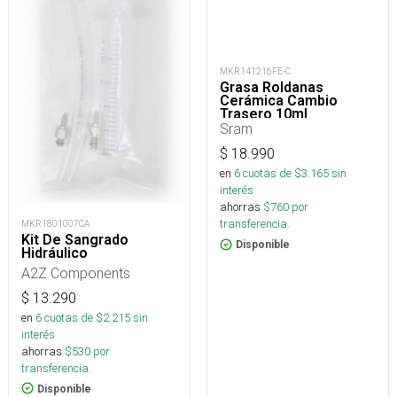
MKR141216FE-C
Grasa Roldanas
Cerámica Cambio
Trasero 10ml
Sram
$
18.990
en
6
cuotas de $
3.165
sin
interés
ahorras
$
760
por
transferencia.
MKR1801007CA
Kit De Sangrado
Disponible
Hidráulico
A2Z Components
$
13.290
en
6
cuotas de $
2.215
sin
interés
ahorras
$
530
por
transferencia.
Disponible