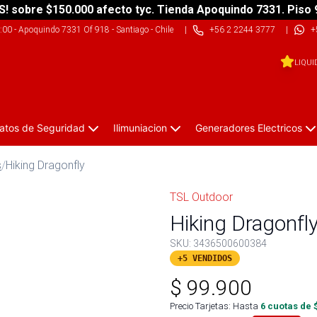
S! sobre $150.000 afecto tyc. Tienda Apoquindo 7331. Piso 
9:00
-
Apoquindo 7331 Of 918 - Santiago - Chile
|
+56 2 2244 3777
|
+
LIQUI
atos de Seguridad
Ilimuniacion
Generadores Electricos
s
/
Hiking Dragonfly
TSL Outdoor
Hiking Dragonfl
SKU:
3436500600384
+5 VENDIDOS
$
99.900
Precio Tarjetas: Hasta
6
cuotas de 