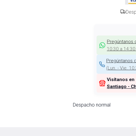
Desp
Pregúntanos 
10:30 a 14:30
Pregúntanos d
(
Lun. - Vie. 10
Visítanos en
Santiago - Ch
Despacho normal