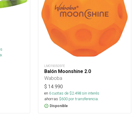
és
a.
LMO190505FE
Balón Moonshine 2.0
Waboba
$
14.990
en
6
cuotas de $
2.498
sin interés
ahorras
$
600
por transferencia.
Disponible