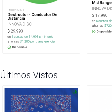
Mid Range
INNOVA DI
LMO120506FE
Destructor - Conductor De
$
17.990
Distancia
en
6
cuotas de
INNOVA DISC
ahorras
$
720
$
29.990
Disponible
en
6
cuotas de $
4.998
sin interés
ahorras
$
1.200
por transferencia.
Disponible
Últimos Vistos