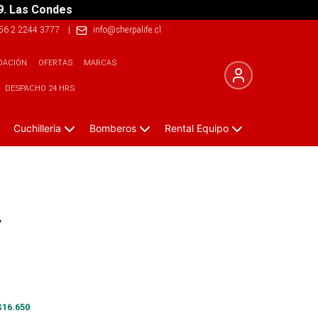
9. Las Condes
56 2 2244 3777
|
info@sherpalife.cl
DACIÓN
OFERTAS
MARCAS
DESPACHO 24 HRS
Cuchilleria
Bomberos
Rental Equipo
y
$
16.650