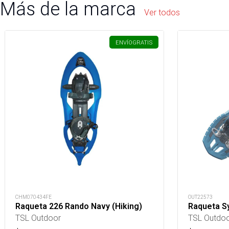
Más de la marca
Ver todos
ENVÍO
GRATIS
CHM070434FE
OUT22573
Raqueta 226 Rando Navy (Hiking)
Raqueta S
TSL Outdoor
TSL Outdo