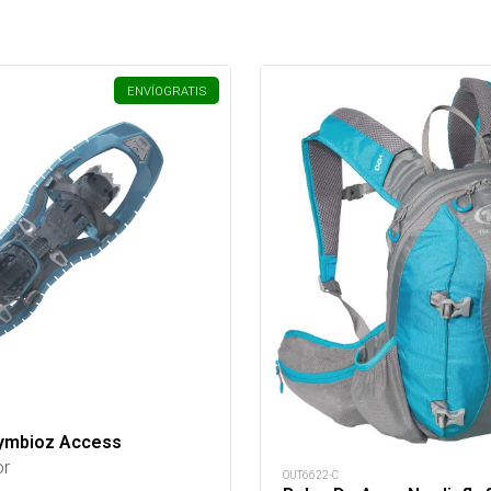
ENVÍO
GRATIS
ymbioz Access
or
OUT6622-C