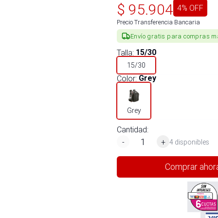
$
95.904
4
% OFF
Precio Transferencia Bancaria
Envío gratis para compras m
Talla
:
15/30
15/30
Color
:
Grey
Grey
Cantidad:
-
+
4 disponibles
Comprar ahor