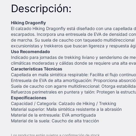
Descripción:
Hiking Dragonfly
El calzado Hiking Dragonfly está diseñado con una capellada de 
escarpados. Incorpora una entresuela de EVA de densidad cont
de marcha. Su suela de caucho con taqueado multidireccional 
excursionistas y trekkeros que buscan ligereza y respuesta ági
Uso Recomendado
Indicado para jornadas de trekking liviano y senderismo de me
climáticas moderadas y cálidas donde se requiere una alta eva
Características Técnicas
Capellada en malla sintética respirable: Facilita el flujo contin
Entresuela de EVA de alta amortiguación: Proporciona absorci
Suela de caucho con agarre multidireccional: Otorga estabilida
Refuerzos perimetrales en puntera y talón: Protegen la estructur
Especificaciones
Capacidad / Categoría: Calzado de Hiking / Trekking
Material superior: Malla sintética resistente a la abrasión
Material de la entresuela: EVA amortiguada
Material de la suela: Caucho de alta tracción
Los productos están sujetos a confirmación de stock.