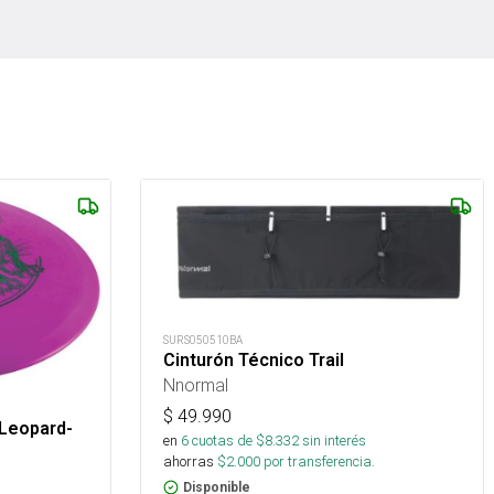
SURS050510BA
Cinturón Técnico Trail
Nnormal
$
49.990
 Leopard-
en
6
cuotas de $
8.332
sin interés
ahorras
$
2.000
por transferencia.
Disponible