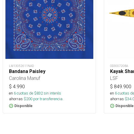
LM13052611NAD
OD300720BA
Bandana Paisley
Kayak Sha
Carolina Manuf
LSF
$
4.990
$
849.900
en
6
cuotas de $
832
sin interés
en
6
cuotas de
ahorras
$
200
por transferencia.
ahorras
$
34.
Disponible
Disponible