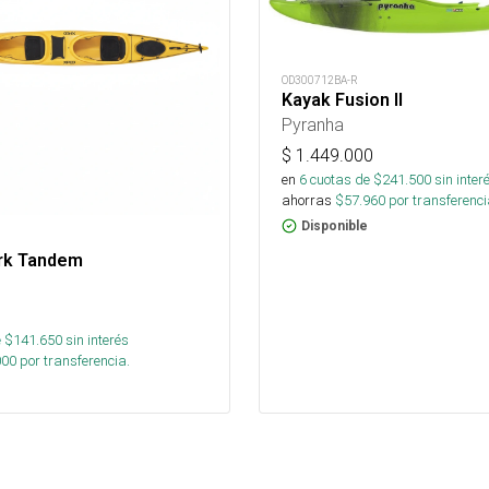
OD300712BA-R
Kayak Fusion II
Pyranha
$
1.449.000
en
6
cuotas de $
241.500
sin inter
ahorras
$
57.960
por transferenci
Disponible
rk Tandem
 $
141.650
sin interés
000
por transferencia.