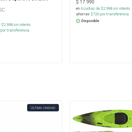
$
17.990
en
6
cuotas de $
2.998
sin interés
SC
ahorras
$
720
por transferencia.
Disponible
 $
2.998
sin interés
por transferencia.
ÚLTIMA UNIDAD