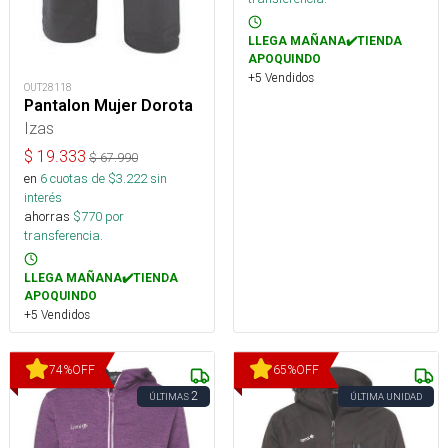
LLEGA MAÑANA✔️TIENDA
APOQUINDO
+5 Vendidos
OUT28118
Pantalon Mujer Dorota
Izas
$
19.333
$
67.990
en
6
cuotas de $
3.222
sin
interés
ahorras
$
770
por
transferencia.
LLEGA MAÑANA✔️TIENDA
APOQUINDO
+5 Vendidos
74
%
OFF
65
%
OFF
2
ÚLTIMAS
ÚLTIMA UNIDAD