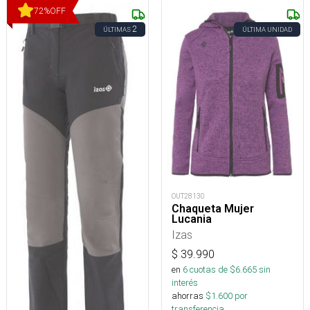
72
%
OFF
2
ÚLTIMAS
ÚLTIMA UNIDAD
OUT28130
Chaqueta Mujer
Lucania
Izas
$
39.990
en
6
cuotas de $
6.665
sin
interés
ahorras
$
1.600
por
transferencia.