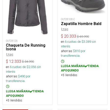
OUT28108-C
Zapatilla Hombre Bald
Izas
$
20.333
$
69.990
OUT28126
en
6
cuotas de $
3.389
sin
Chaqueta De Running
interés
Isona
ahorras
$
810
por
Izas
transferencia.
$
12.333
$
34.990
LLEGA MAÑANA✔️TIENDA
en
6
cuotas de $
2.056
sin
APOQUINDO
interés
+5 Vendidos
ahorras
$
490
por
transferencia.
LLEGA MAÑANA✔️TIENDA
APOQUINDO
+5 Vendidos