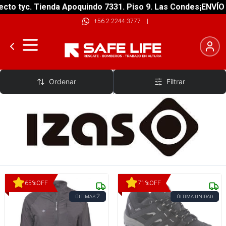
to tyc. Tienda Apoquindo 7331. Piso 9. Las Condes
¡ENVÍO G
+56 2 2244 3777
|
Izas
Ordenar
Filtrar
65
%
OFF
71
%
OFF
2
ÚLTIMAS
ÚLTIMA UNIDAD