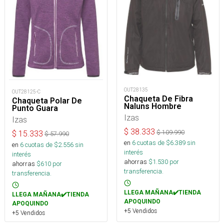
OUT28135
OUT28125-C
Chaqueta De Fibra
Chaqueta Polar De
Naluns Hombre
Punto Guara
Izas
Izas
$
38.333
$
109.990
$
15.333
$
57.990
en
6
cuotas de $
6.389
sin
en
6
cuotas de $
2.556
sin
interés
interés
ahorras
$
1.530
por
ahorras
$
610
por
transferencia.
transferencia.
LLEGA MAÑANA✔️TIENDA
LLEGA MAÑANA✔️TIENDA
APOQUINDO
APOQUINDO
+5 Vendidos
+5 Vendidos