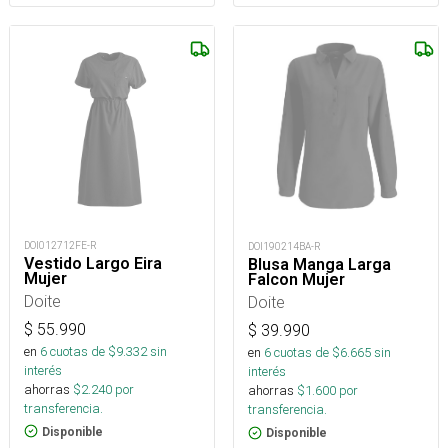
DOI012712FE-R
DOI190214BA-R
Vestido Largo Eira
Blusa Manga Larga
Mujer
Falcon Mujer
Doite
Doite
$
55.990
$
39.990
en
6
cuotas de $
9.332
sin
en
6
cuotas de $
6.665
sin
interés
interés
ahorras
$
2.240
por
ahorras
$
1.600
por
transferencia.
transferencia.
Disponible
Disponible