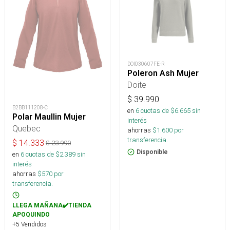
DOI030607FE-R
Poleron Ash Mujer
Doite
$
39.990
B2BB111208-C
en
6
cuotas de $
6.665
sin
Polar Maullin Mujer
interés
Quebec
ahorras
$
1.600
por
transferencia.
$
14.333
$
23.990
Disponible
en
6
cuotas de $
2.389
sin
interés
ahorras
$
570
por
transferencia.
LLEGA MAÑANA✔️TIENDA
APOQUINDO
+5 Vendidos