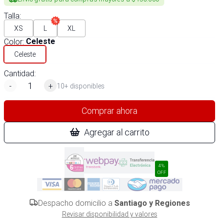
Talla
:
XS
L
XL
Color
:
Celeste
Celeste
Cantidad:
-
+
10+ disponibles
Comprar ahora
Agregar al carrito
4%
OFF
Despacho domicilio a
Santiago y Regiones
Revisar disponibilidad y valores