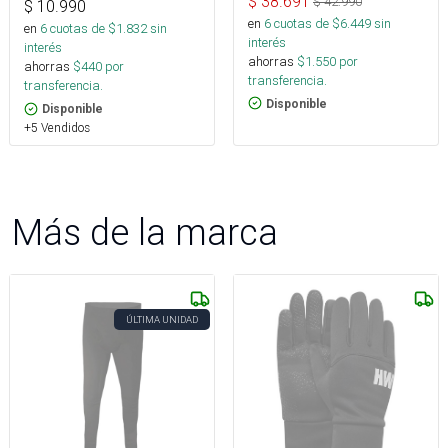
$
38.691
$
42.990
$
10.990
en
6
cuotas de $
6.449
sin
en
6
cuotas de $
1.832
sin
interés
interés
ahorras
$
1.550
por
ahorras
$
440
por
transferencia.
transferencia.
Disponible
Disponible
+5 Vendidos
Más de la marca
ÚLTIMA UNIDAD