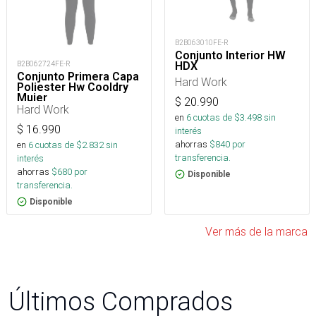
B2B063010FE-R
Conjunto Interior HW
HDX
B2B062724FE-R
Conjunto Primera Capa
Hard Work
Poliester Hw Cooldry
Mujer
$
20.990
Hard Work
en
6
cuotas de $
3.498
sin
$
16.990
interés
ahorras
$
840
por
en
6
cuotas de $
2.832
sin
transferencia.
interés
ahorras
$
680
por
Disponible
transferencia.
Disponible
Ver más de la marca
Últimos Comprados