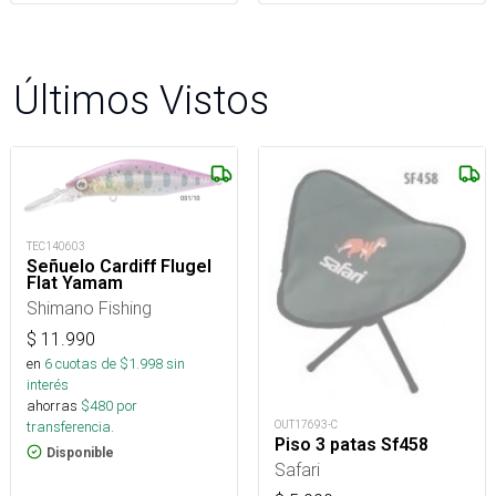
Últimos Vistos
TEC140603
Señuelo Cardiff Flugel
Flat Yamam
Shimano Fishing
$
11.990
en
6
cuotas de $
1.998
sin
interés
ahorras
$
480
por
transferencia.
OUT17693-C
Piso 3 patas Sf458
Disponible
Safari