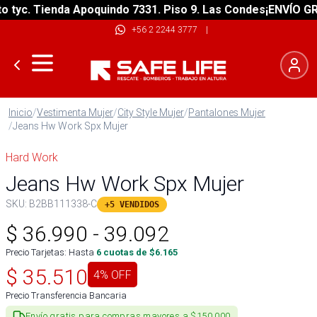
yc. Tienda Apoquindo 7331. Piso 9. Las Condes
¡ENVÍO GRATI
+56 2 2244 3777
|
Inicio
/
Vestimenta Mujer
/
City Style Mujer
/
Pantalones Mujer
/
Jeans Hw Work Spx Mujer
Hard Work
Jeans Hw Work Spx Mujer
SKU:
B2BB111338-C
+5 VENDIDOS
$
36.990
-
39.092
Precio Tarjetas: Hasta
6
cuotas de $
6.165
$
35.510
4
% OFF
Precio Transferencia Bancaria
Envío gratis para compras mayores a $150.000