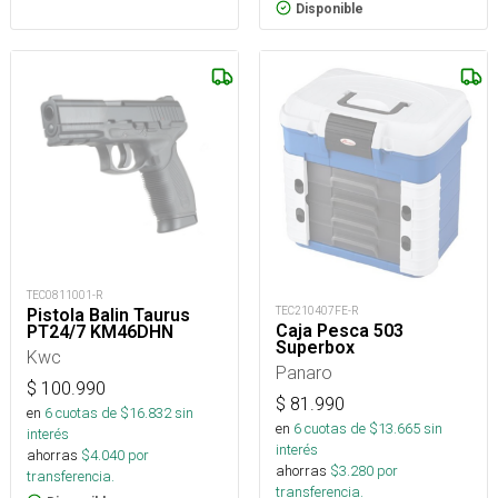
Disponible
TEC0811001-R
TEC210407FE-R
Pistola Balin Taurus
Caja Pesca 503
PT24/7 KM46DHN
Superbox
Kwc
Panaro
$
100.990
$
81.990
en
6
cuotas de $
16.832
sin
en
6
cuotas de $
13.665
sin
interés
interés
ahorras
$
4.040
por
ahorras
$
3.280
por
transferencia.
transferencia.