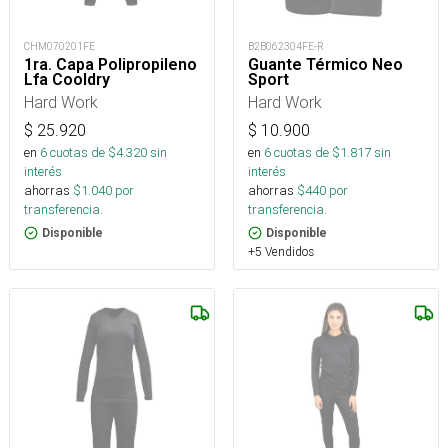
CHM070201FE
B2B062304FE-R
1ra. Capa Polipropileno
Guante Térmico Neo
Lfa Cooldry
Sport
Hard Work
Hard Work
$
25.920
$
10.900
en
6
cuotas de $
4.320
sin
en
6
cuotas de $
1.817
sin
interés
interés
ahorras
$
1.040
por
ahorras
$
440
por
transferencia.
transferencia.
Disponible
Disponible
+5 Vendidos