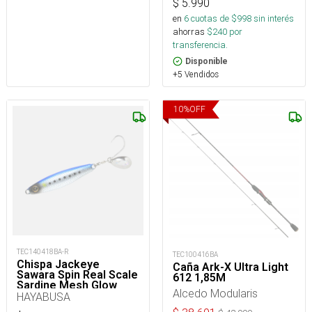
$
5.990
en
6
cuotas de $
998
sin interés
ahorras
$
240
por
transferencia.
Disponible
+5 Vendidos
10
%
OFF
TEC140418BA-R
TEC100416BA
Chispa Jackeye
Caña Ark-X Ultra Light
Sawara Spin Real Scale
612 1,85M
Sardine Mesh Glow
Alcedo Modularis
Fs437/445-60-1_
HAYABUSA