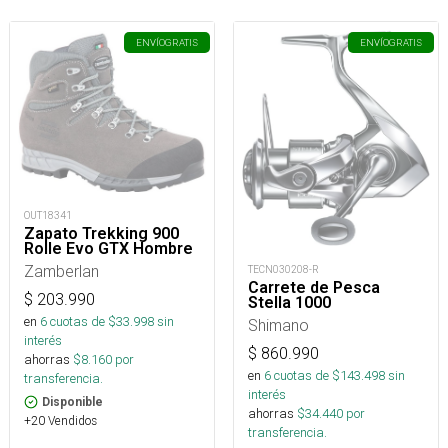
ENVÍO
GRATIS
ENVÍO
GRATIS
OUT18341
Zapato Trekking 900
Rolle Evo GTX Hombre
Zamberlan
TECN030208-R
Carrete de Pesca
$
203.990
Stella 1000
en
6
cuotas de $
33.998
sin
Shimano
interés
$
860.990
ahorras
$
8.160
por
en
6
cuotas de $
143.498
sin
transferencia.
interés
Disponible
ahorras
$
34.440
por
+20 Vendidos
transferencia.