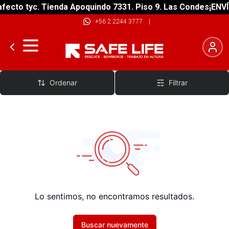
fecto tyc. Tienda Apoquindo 7331. Piso 9. Las Condes
¡ENVÍ
+56 2 2244 3777
|
Jersey
Ordenar
Filtrar
Lo sentimos, no encontramos resultados.
Buscar nuevamente