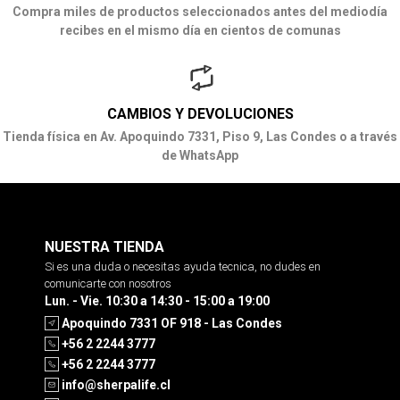
Compra miles de productos seleccionados antes del mediodía
recibes en el mismo día en cientos de comunas
CAMBIOS Y DEVOLUCIONES
Tienda física en Av. Apoquindo 7331, Piso 9, Las Condes o a través
de WhatsApp
NUESTRA TIENDA
Si es una duda o necesitas ayuda tecnica, no dudes en
comunicarte con nosotros
Lun. - Vie. 10:30 a 14:30 - 15:00 a 19:00
Apoquindo 7331 OF 918 - Las Condes
+56 2 2244 3777
+56 2 2244 3777
info@sherpalife.cl