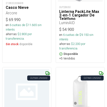
21382026BARB
Casco Nieve
OUT28650
Linterna PackLite Max
Arcore
2-en-1 Cargador De
Teléfono
$
69.990
LuminAID
en
6
cuotas de $
11.665
sin
$
54.900
interés
ahorras
$
2.800
por
en
6
cuotas de $
9.150
sin
transferencia.
interés
ahorras
$
2.200
por
disponible
Sin stock
transferencia.
Disponible
+5 Vendidos
ÚLTIMA UNIDAD
ÚLTIMA UNIDAD