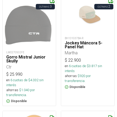
3
2
ÚLTIMAS
ÚLTIMAS
BH131037BA-R
Jockey Máncora 5-
Panel Hat
Martha
LMO270502FE
Gorro Mistral Junior
$
22.900
Skully
en
6
cuotas de $
3.817
sin
Ctr
interés
$
25.990
ahorras
$
920
por
en
6
cuotas de $
4.332
sin
transferencia.
interés
Disponible
ahorras
$
1.040
por
transferencia.
Disponible