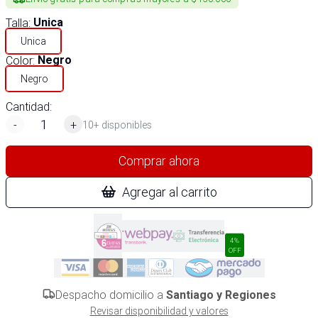
Talla
:
Unica
Unica
Color
:
Negro
Negro
Cantidad:
-
+
10+ disponibles
Comprar ahora
Agregar al carrito
4%
OFF
Despacho domicilio a
Santiago y Regiones
Revisar disponibilidad y valores