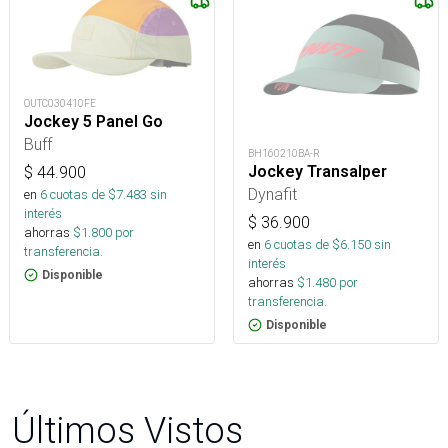
OUTC030410FE
Jockey 5 Panel Go
Buff
BH160210BA-R
Jockey Transalper
$
44.900
Dynafit
en
6
cuotas de $
7.483
sin
interés
$
36.900
ahorras
$
1.800
por
en
6
cuotas de $
6.150
sin
transferencia.
interés
Disponible
ahorras
$
1.480
por
transferencia.
Disponible
Últimos Vistos