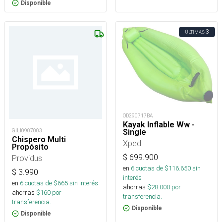
Disponible
3
ÚLTIMAS
OD290717BA
Kayak Inflable Ww -
Single
GILI0907003
Chispero Multi
Xped
Propósito
$
699.900
Providus
en
6
cuotas de $
116.650
sin
$
3.990
interés
en
6
cuotas de $
665
sin interés
ahorras
$
28.000
por
ahorras
$
160
por
transferencia.
transferencia.
Disponible
Disponible