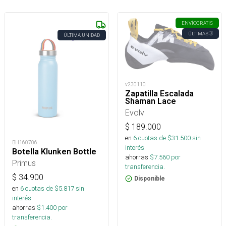
ENVÍO
GRATIS
3
ÚLTIMAS
ÚLTIMA UNIDAD
v230110
Zapatilla Escalada
Shaman Lace
Evolv
$
189.000
en
6
cuotas de $
31.500
sin
BH160706
interés
Botella Klunken Bottle
ahorras
$
7.560
por
Primus
transferencia.
$
34.900
Disponible
en
6
cuotas de $
5.817
sin
interés
ahorras
$
1.400
por
transferencia.