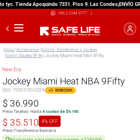
tyc. Tienda Apoquindo 7331. Piso 9. Las Condes
¡ENVÍO GRAT
+56 2 2244 3777
|
Inicio
/
Accesorios
/
Gorros, Sombreros y Jockey
/
Gorro Silueta 9Fifty
/
Jockey Miami Heat NBA 9Fifty
New Era
Jockey Miami Heat NBA 9Fifty
SKU:
70353700-OSFA
+5 VENDIDOS
$
36.990
Precio Tarjetas: Hasta
6
cuotas de $
6.165
$
35.510
4
% OFF
Precio Transferencia Bancaria
Envío gratis para compras mayores a $150.000