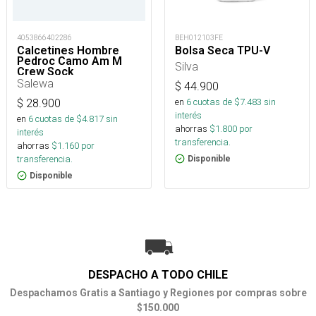
4053866402286
BEH012103FE
Calcetines Hombre
Bolsa Seca TPU-V
Pedroc Camo Am M
Silva
Crew Sock
Salewa
$
44.900
en
6
cuotas de $
7.483
sin
$
28.900
interés
en
6
cuotas de $
4.817
sin
ahorras
$
1.800
por
interés
transferencia.
ahorras
$
1.160
por
transferencia.
Disponible
Disponible
DESPACHO A TODO CHILE
Despachamos Gratis a Santiago y Regiones por compras sobre
$150.000