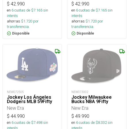
$
42.990
$
42.990
en
6
cuotas de $
7.165
sin
en
6
cuotas de $
7.165
sin
interés
interés
ahorras
$
1.720
por
ahorras
$
1.720
por
transferencia.
transferencia.
Disponible
Disponible
NEW072505
NEW073002
Jockey Los Ángeles
Jockey Milwaukee
Dodgers MLB 59Fifty
Bucks NBA 9Fifty
New Era
New Era
$
44.990
$
49.990
en
6
cuotas de $
7.498
sin
en
6
cuotas de $
8.332
sin
interés
interés