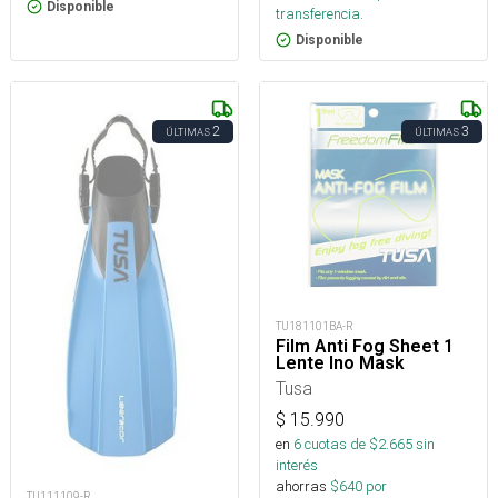
Disponible
transferencia.
Disponible
2
3
ÚLTIMAS
ÚLTIMAS
TU181101BA-R
Film Anti Fog Sheet 1
Lente Ino Mask
Tusa
$
15.990
en
6
cuotas de $
2.665
sin
interés
ahorras
$
640
por
TU111109-R