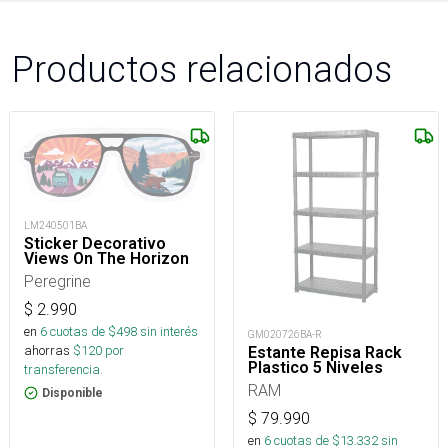
Productos relacionados
LM240501BA
Sticker Decorativo
Views On The Horizon
Peregrine
$
2.990
en
6
cuotas de $
498
sin interés
GM020726BA-R
ahorras
$
120
por
Estante Repisa Rack
Plastico 5 Niveles
transferencia.
RAM
Disponible
$
79.990
en
6
cuotas de $
13.332
sin