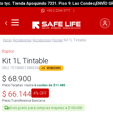
yc. Tienda Apoquindo 7331. Piso 9. Las Condes
¡ENVÍO GRATI
+56 2 2244 3777
|
Inicio
/
Accesorios
/
Accesorios
/
Hogar
/
Kit 1L Tintable
Raptor
Kit 1L Tintable
SKU:
70188851388926
+5 VENDIDOS
$
68.900
Precio Tarjetas: Hasta
6
cuotas de $
11.483
$
66.144
4
% OFF
Precio Transferencia Bancaria
Envío gratis para compras mayores a $150.000