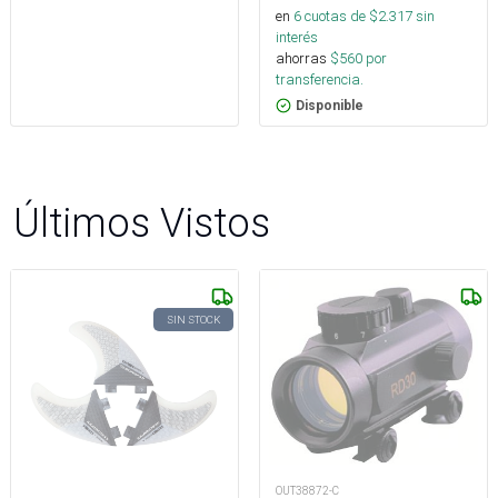
en
6
cuotas de $
2.317
sin
interés
ahorras
$
560
por
transferencia.
Disponible
Últimos Vistos
SIN STOCK
OUT38872-C