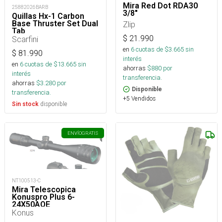
Mira Red Dot RDA30
25882026BARB
3/8"
Quillas Hx-1 Carbon
Base Thruster Set Dual
Zlip
Tab
$
21.990
Scarfini
en
6
cuotas de $
3.665
sin
$
81.990
interés
en
6
cuotas de $
13.665
sin
ahorras
$
880
por
interés
transferencia.
ahorras
$
3.280
por
Disponible
transferencia.
+5 Vendidos
disponible
Sin stock
ENVÍO
GRATIS
NT100513-C
Mira Telescopica
Konuspro Plus 6-
24X50AOE
Konus