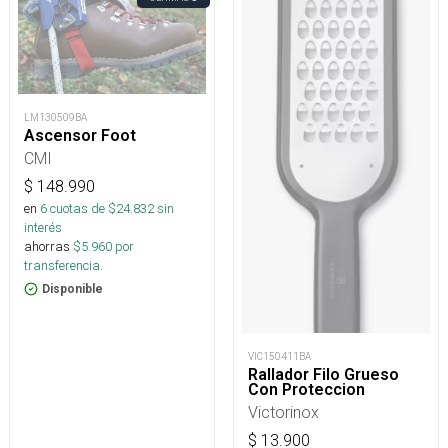
LM130509BA
Ascensor Foot
CMI
$
148.990
en
6
cuotas de $
24.832
sin
interés
ahorras
$
5.960
por
transferencia.
Disponible
VIC150411BA
Rallador Filo Grueso
Con Proteccion
Victorinox
$
13.900