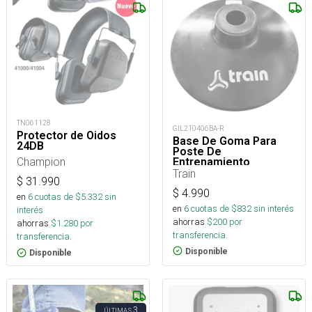
TN061128
GIL210406BA-R
Protector de Oidos
Base De Goma Para
24DB
Poste De
Champion
Entrenamiento
Train
$
31.990
$
4.990
en
6
cuotas de $
5.332
sin
en
6
cuotas de $
832
sin interés
interés
ahorras
$
200
por
ahorras
$
1.280
por
transferencia.
transferencia.
Disponible
Disponible
3
ÚLTIMAS