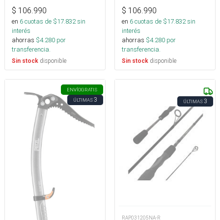
$
106.990
$
106.990
en
6
cuotas de $
17.832
sin
en
6
cuotas de $
17.832
sin
interés
interés
ahorras
$
4.280
por
ahorras
$
4.280
por
transferencia.
transferencia.
disponible
disponible
Sin stock
Sin stock
ENVÍO
GRATIS
3
ÚLTIMAS
3
ÚLTIMAS
RAP031205NA-R