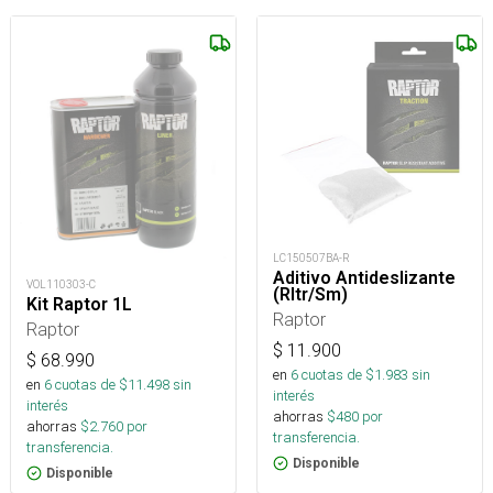
LC150507BA-R
Aditivo Antideslizante
VOL110303-C
(Rltr/Sm)
Kit Raptor 1L
Raptor
Raptor
$
11.900
$
68.990
en
6
cuotas de $
1.983
sin
en
6
cuotas de $
11.498
sin
interés
interés
ahorras
$
480
por
ahorras
$
2.760
por
transferencia.
transferencia.
Disponible
Disponible