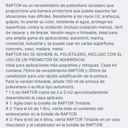
RAPTOR es un revestimiento de poliuretano duradero que
proporciona una barrera protectora que puede soportar las
situaciones mas difíciles. Resistente a los rayos UV, arañazos,
golpes, no pierde su color, resistente al agua, protege las
superficies contra la oxidación (incluso oxidación marina), fácil
de reparar y de limpiar. Versión negro o tinteable, ideal para
una amplia gama de aplicaciones: automóvil, marina,
comercial, industrial y se puede usar en varias superficies:
concreto, yeso, madera, metal.
RAPTOR NO SE ADHIERE AL POLIETILENO, INCLUSO CON EL
USO DE UN PROMOTOR DE ADHERENCIA.
Ideal para aplicaciones más pequeñas y retoques. Cada kit
contiene 750ml de revestimiento RAPTOR y 250ml de
catalizador para una rápida solidificación de la pintura.
Para la versión tinteable, añadir 100 ml de pintura de
poliuretano o acrílica tipo automotriz.
* 1 lt de RAPTOR cubre de 2 a 3 m2 aproximadamente
dependiendo la capa aplicada.
# 1: Agite bien la botella de RAPTOR Tintable.
# 2: Para el kit de 1 litro, vierta todo el contenido del
endurecedor en la botella de RAPTOR.
# 3: Para el kit de 4 litros, vierta RAPTOR Tintable en un vaso
mezclador y el catalizador en la botella de RAPTOR.