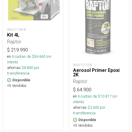
VOL011143-R
Kit 4L
Raptor
$
219.990
en
6
cuotas de $
36.665
sin
interés
VOL011113-R
ahorras
$
8.800
por
Aerosol Primer Epoxi
transferencia.
2K
Disponible
Raptor
+5 Vendidos
$
64.900
en
6
cuotas de $
10.817
sin
interés
ahorras
$
2.600
por
transferencia.
Disponible
+5 Vendidos