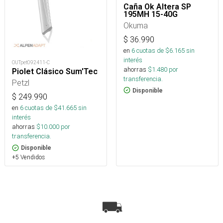
Caña Ok Altera SP
195MH 15-40G
Okuma
$
36.990
en
6
cuotas de $
6.165
sin
interés
OUTpet092411-C
ahorras
$
1.480
por
Piolet Clásico Sum'Tec
transferencia.
Petzl
Disponible
$
249.990
en
6
cuotas de $
41.665
sin
interés
ahorras
$
10.000
por
transferencia.
Disponible
+5 Vendidos