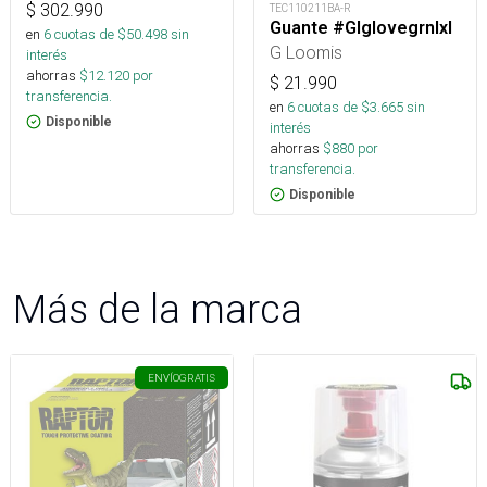
$
302.990
TEC110211BA-R
Guante #Glglovegrnlxl
en
6
cuotas de $
50.498
sin
G Loomis
interés
ahorras
$
12.120
por
$
21.990
transferencia.
en
6
cuotas de $
3.665
sin
Disponible
interés
ahorras
$
880
por
transferencia.
Disponible
Más de la marca
ENVÍO
GRATIS