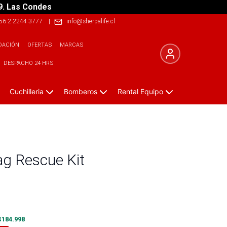
9. Las Condes
56 2 2244 3777
|
info@sherpalife.cl
DACIÓN
OFERTAS
MARCAS
DESPACHO 24 HRS
Cuchilleria
Bomberos
Rental Equipo
ag Rescue Kit
$
184.998