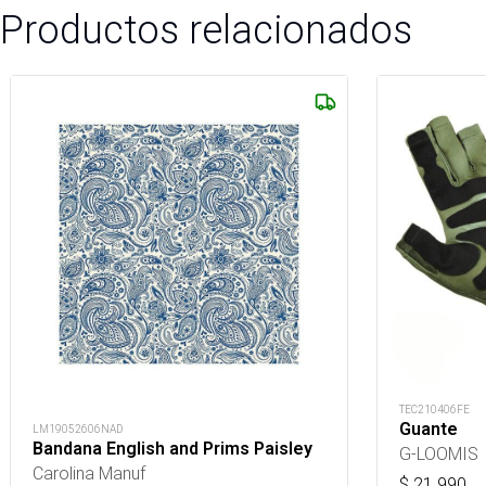
Productos relacionados
TEC210406FE
Guante
LM19052606NAD
Bandana English and Prims Paisley
G-LOOMIS
Carolina Manuf
$
21.990