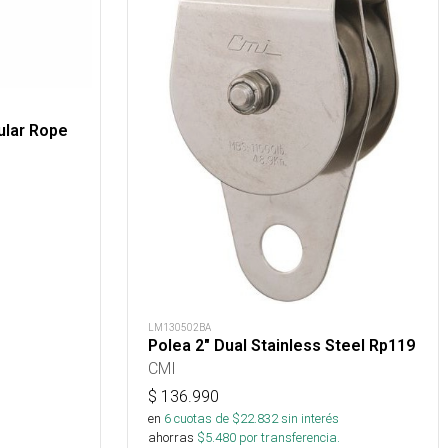
ular Rope
LM130502BA
Polea 2" Dual Stainless Steel Rp119
CMI
$
136.990
en
6
cuotas de $
22.832
sin interés
ahorras
$
5.480
por transferencia.