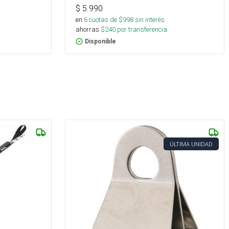
$
5.990
en
6
cuotas de $
998
sin interés
ahorras
$
240
por transferencia.
Disponible
ÚLTIMA UNIDAD