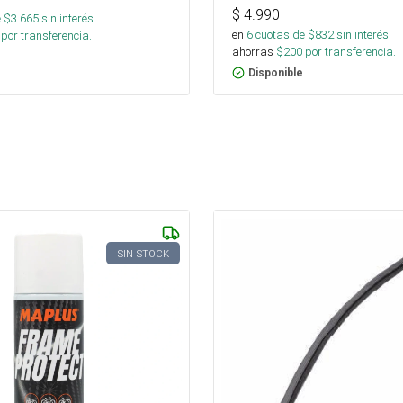
$
4.990
 $
3.665
sin interés
en
6
cuotas de $
832
sin interés
por transferencia.
ahorras
$
200
por transferencia.
Disponible
SIN STOCK