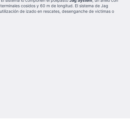
 El sistema lo componen el polipasto
Jag System
, un anillo con
terminales cosidos y 60 m de longitud. El sistema de Jag
utilización de izado en rescates, desenganche de victimas o