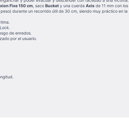
enganchar y poder evacuar y descender con facilidad a una victima.
ion Fixe 150 cm
, saco
Bucket
y una cuerda
Axis
de 11 mm con los 
eso) durante un recorrido útil de 30 cm, siendo muy práctico en la 
tima.
Lock.
iesgo de enredos.
izado por el usuario.
ngitud.