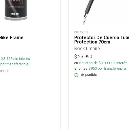
OUT45302
 Bike Frame
Protector De Cuerda Tub
Protection 70cm
Rock Empire
$
23.990
 $
3.165
sin interés
en
6
cuotas de $
3.998
sin interés
por transferencia.
ahorras
$
960
por transferencia.
onible
Disponible