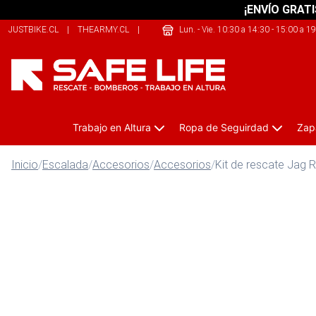
¡ENVÍO GRATI
JUSTBIKE.CL
|
THEARMY.CL
|
209SPORTS.CL
Lun. - Vie. 10:30 a 14:30 - 15:00 a 1
Trabajo en Altura
Ropa de Seguirdad
Zap
Inicio
/
Escalada
/
Accesorios
/
Accesorios
/
Kit de rescate Jag 