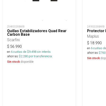
25482026BARB
24182026BARB
Quillas Estabilizadores Quad Rear
Protector
Carbon Base
Maplus
Scarfini
$
18.990
$
56.990
en
6
cuotas de
en
6
cuotas de $
9.498
sin interés
ahorras
$
760
ahorras
$
2.280
por transferencia.
disp
Sin stock
disponible
Sin stock