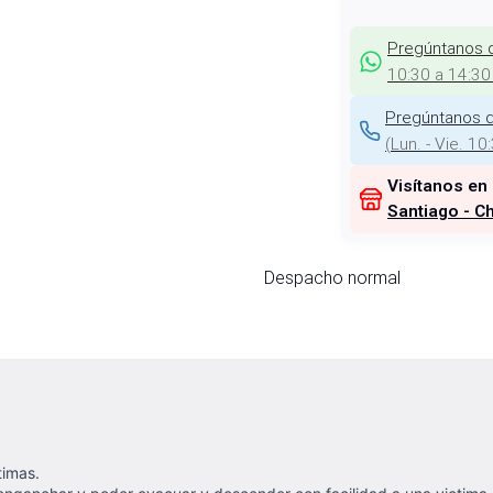
Pregúntanos 
10:30 a 14:30
Pregúntanos d
(
Lun. - Vie. 10
Visítanos en
Santiago - Ch
Despacho normal
timas.