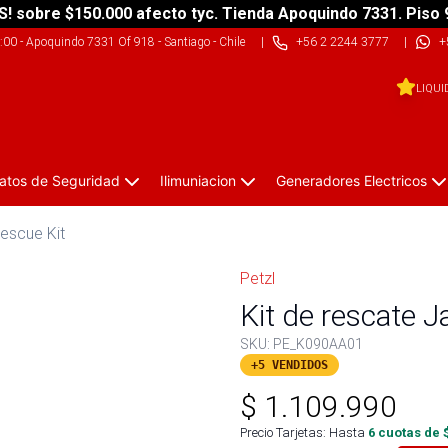
S! sobre $150.000 afecto tyc. Tienda Apoquindo 7331. Piso 
9:00
-
Apoquindo 7331 Of 918 - Santiago - Chile
|
+56 2 2244 3777
|
+
LIQUI
atos de Seguridad
Ilimuniacion
Generadores Electricos
Rescue Kit
Petzl
Kit de rescate J
SKU:
PE_K090AA01
+5 VENDIDOS
$
1.109.990
Precio Tarjetas: Hasta
6
cuotas de 