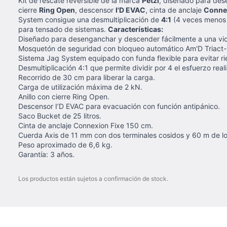
Kit de rescate reversible de la marca
Petzl
, diseñado para des
cierre
Ring Open
, descensor
I'D EVAC
, cinta de anclaje
Connex
System consigue una desmultiplicación de
4:1
(4 veces menos p
para tensado de sistemas.
Características:
Diseñado para desenganchar y descender fácilmente a una vic
Mosquetón de seguridad con bloqueo automático Am'D Triact-
Sistema Jag System equipado con funda flexible para evitar r
Desmultiplicación 4:1 que permite dividir por 4 el esfuerzo real
Recorrido de 30 cm para liberar la carga.
Carga de utilización máxima de 2 kN.
Anillo con cierre Ring Open.
Descensor I’D EVAC para evacuación con función antipánico.
Saco Bucket de 25 litros.
Cinta de anclaje Connexion Fixe 150 cm.
Cuerda Axis de 11 mm con dos terminales cosidos y 60 m de lo
Peso aproximado de 6,6 kg.
Garantía: 3 años.
Los productos están sujetos a confirmación de stock.