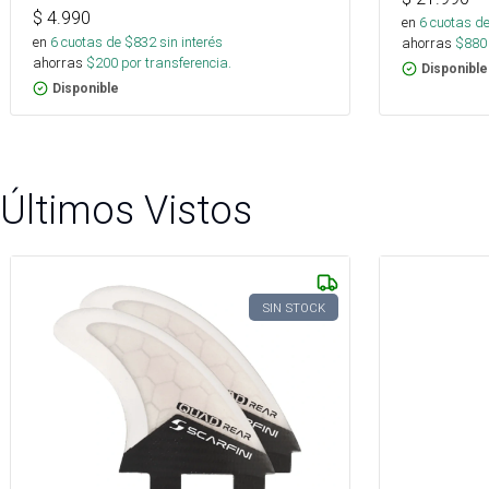
$
4.990
en
6
cuotas de
en
6
cuotas de $
832
sin interés
ahorras
$
880
ahorras
$
200
por transferencia.
Disponible
Disponible
Últimos Vistos
SIN STOCK