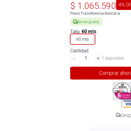
$
1.065.590
4
% O
Precio Transferencia Bancaria
Envío gratis
Talla
:
60 mts
60 mts
Cantidad:
-
+
1 disponible
Comprar ahor
Desp