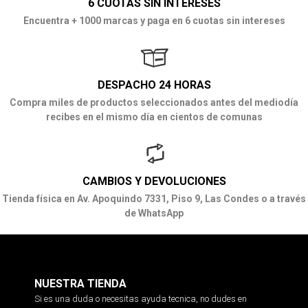
6 CUOTAS SIN INTERESES
Encuentra + 1000 marcas y paga en 6 cuotas sin intereses
DESPACHO 24 HORAS
Compra miles de productos seleccionados antes del mediodía
recibes en el mismo día en cientos de comunas
CAMBIOS Y DEVOLUCIONES
Tienda física en Av. Apoquindo 7331, Piso 9, Las Condes o a través
de WhatsApp
NUESTRA TIENDA
Si es una duda o necesitas ayuda tecnica, no dudes en