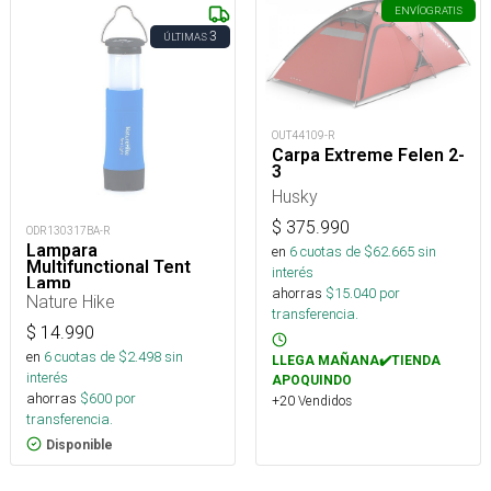
ENVÍO
GRATIS
3
ÚLTIMAS
OUT44109-R
Carpa Extreme Felen 2-
3
Husky
$
375.990
ODR130317BA-R
Lampara
en
6
cuotas de $
62.665
sin
Multifunctional Tent
interés
Lamp
ahorras
$
15.040
por
Nature Hike
transferencia.
$
14.990
en
6
cuotas de $
2.498
sin
LLEGA MAÑANA✔️TIENDA
interés
APOQUINDO
ahorras
$
600
por
+20 Vendidos
transferencia.
Disponible