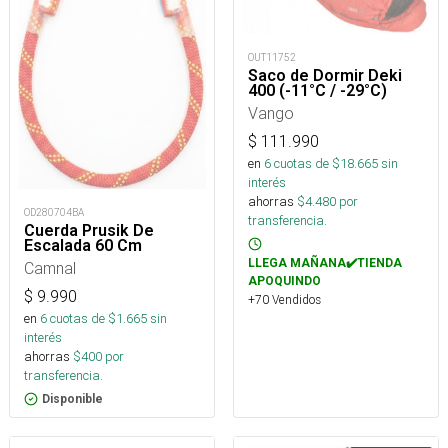
OUT11752
Saco de Dormir Deki
400 (-11°C / -29°C)
Vango
$
111.990
en
6
cuotas de $
18.665
sin
interés
ahorras
$
4.480
por
OD280704BA
transferencia.
Cuerda Prusik De
Escalada 60 Cm
LLEGA MAÑANA✔️TIENDA
Camnal
APOQUINDO
$
9.990
+70 Vendidos
en
6
cuotas de $
1.665
sin
interés
ahorras
$
400
por
transferencia.
Disponible