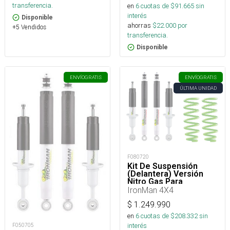
transferencia.
en
6
cuotas de $
91.665
sin
interés
Disponible
ahorras
$
22.000
por
+5 Vendidos
transferencia.
Disponible
ENVÍO
GRATIS
ENVÍO
GRATIS
ÚLTIMA UNIDAD
F080720
Kit De Suspensión
(Delantera) Versión
Nitro Gas Para
Chevrolet New D-Max
IronMan 4X4
$
1.249.990
en
6
cuotas de $
208.332
sin
interés
F050705