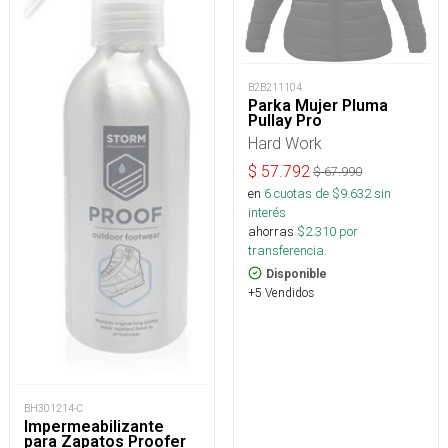
B2B211104
Parka Mujer Pluma
Pullay Pro
Hard Work
$
57.792
$
67.990
en
6
cuotas de $
9.632
sin
interés
ahorras
$
2.310
por
transferencia.
Disponible
+5 Vendidos
BH301214-C
Impermeabilizante
para Zapatos Proofer