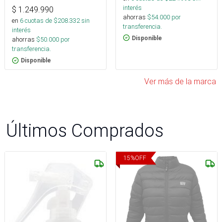
interés
$
1.249.990
ahorras
$
54.000
por
en
6
cuotas de $
208.332
sin
transferencia.
interés
Disponible
ahorras
$
50.000
por
transferencia.
Disponible
Ver más de la marca
Últimos Comprados
15
%
OFF