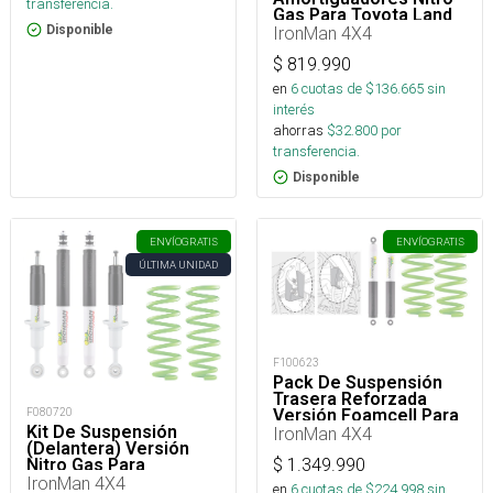
transferencia.
Gas Para Toyota Land
Cruiser Prado 1996-
Disponible
IronMan 4X4
2002 (Serie
90)/4Runner 1996-2002
$
819.990
(Generación 3)
en
6
cuotas de $
136.665
sin
interés
ahorras
$
32.800
por
transferencia.
Disponible
ENVÍO
GRATIS
ENVÍO
GRATIS
ÚLTIMA UNIDAD
F100623
Pack De Suspensión
Trasera Reforzada
Versión Foamcell Para
F080720
Nissan NP300 2016+
Kit De Suspensión
IronMan 4X4
(Delantera) Versión
$
1.349.990
Nitro Gas Para
Chevrolet New D-Max
IronMan 4X4
en
6
cuotas de $
224.998
sin