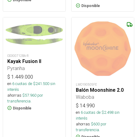
Disponible
OD300712BA-R
Kayak Fusion II
Pyranha
$
1.449.000
en
6
cuotas de $
241.500
sin
LMO190505FE
interés
Balón Moonshine 2.0
ahorras
$
57.960
por
Waboba
transferencia.
$
14.990
Disponible
en
6
cuotas de $
2.498
sin
interés
ahorras
$
600
por
transferencia.
Disponible