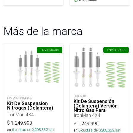
Más de la marca
ENVÍO
GRATIS
ENVÍO
GRATIS
F080718
FIMM090604BA-R
Kit De Suspensión
Kit De Suspension
(Delantera) Versión
Nitrogas (Delantera)
Nitro Gas Para
IronMan 4X4
Mitsubishi New L200
IronMan 4X4
2016+
$
1.249.990
$
1.249.990
en
6
cuotas de $
208.332
sin
en
6
cuotas de $
208.332
sin