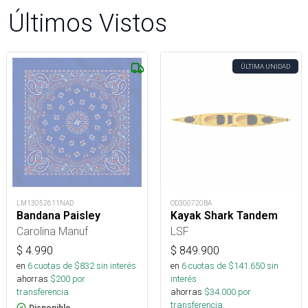
Últimos Vistos
ÚLTIMA UNIDAD
LM13052611NAD
OD300720BA
Bandana Paisley
Kayak Shark Tandem
Carolina Manuf
LSF
$
4.990
$
849.900
en
6
cuotas de $
832
sin interés
en
6
cuotas de $
141.650
sin
ahorras
$
200
por
interés
transferencia.
ahorras
$
34.000
por
transferencia.
Disponible