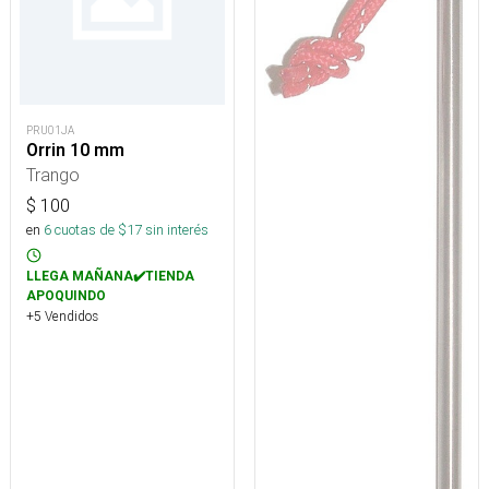
PRU01JA
Orrin 10 mm
Trango
$
100
en
6
cuotas de $
17
sin interés
LLEGA MAÑANA✔️TIENDA
APOQUINDO
+5 Vendidos