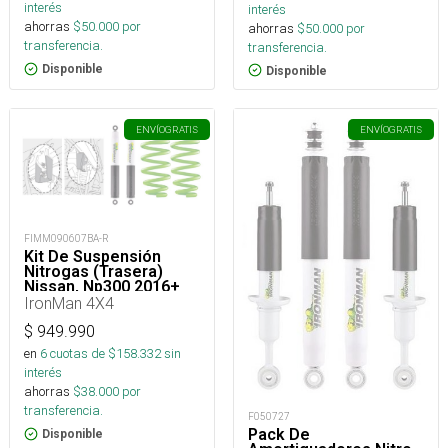
interés
interés
ahorras
$
50.000
por
ahorras
$
50.000
por
transferencia.
transferencia.
Disponible
Disponible
ENVÍO
GRATIS
ENVÍO
GRATIS
FIMM090607BA-R
Kit De Suspensión
Nitrogas (Trasera)
Nissan, Np300 2016+
IronMan 4X4
$
949.990
en
6
cuotas de $
158.332
sin
interés
ahorras
$
38.000
por
transferencia.
F050727
Pack De
Disponible