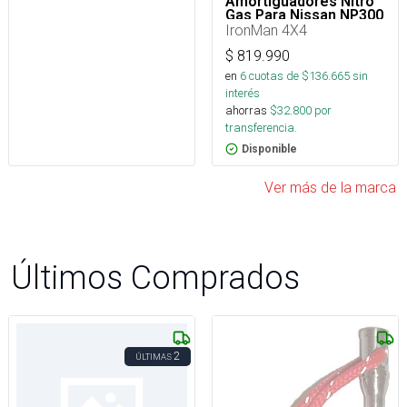
Amortiguadores Nitro
Gas Para Nissan NP300
2016-2020
IronMan 4X4
$
819.990
en
6
cuotas de $
136.665
sin
interés
ahorras
$
32.800
por
transferencia.
Disponible
Ver más de la marca
Últimos Comprados
2
ÚLTIMAS