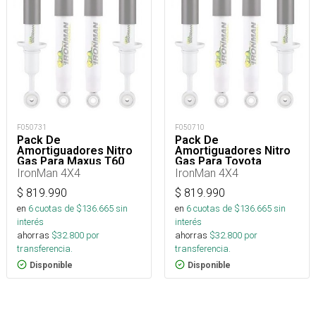
F050731
F050710
Pack De
Pack De
Amortiguadores Nitro
Amortiguadores Nitro
Gas Para Maxus T60
Gas Para Toyota
2016+
Fortuner 2004-2015
IronMan 4X4
IronMan 4X4
$
819.990
$
819.990
en
6
cuotas de $
136.665
sin
en
6
cuotas de $
136.665
sin
interés
interés
ahorras
$
32.800
por
ahorras
$
32.800
por
transferencia.
transferencia.
Disponible
Disponible