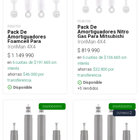
F040709
Pack De
F060703
Amortiguadores Nitro
Pack De
Gas Para Mitsubishi
Amortiguadores
L200 2005-2015
Foamcell Para
IronMan 4X4
Mitsubishi L200 2005-
IronMan 4X4
$
819.990
2015
$
1.149.990
en
6
cuotas de $
136.665
sin
en
6
cuotas de $
191.665
sin
interés
interés
ahorras
$
32.800
por
ahorras
$
46.000
por
transferencia.
transferencia.
Disponible
Disponible
+5 Vendidos
ENVÍO
GRATIS
ENVÍO
GRATIS
2
ÚLTIMAS