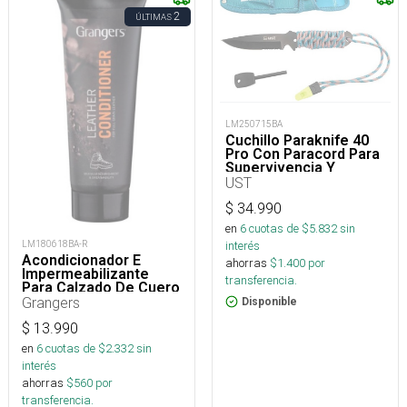
2
ÚLTIMAS
LM250715BA
Cuchillo Paraknife 40
Pro Con Paracord Para
Supervivencia Y
Outdoor
UST
$
34.990
en
6
cuotas de $
5.832
sin
interés
LM180618BA-R
Acondicionador E
ahorras
$
1.400
por
Impermeabilizante
transferencia.
Para Calzado De Cuero
75 Ml
Grangers
Disponible
$
13.990
en
6
cuotas de $
2.332
sin
interés
ahorras
$
560
por
transferencia.