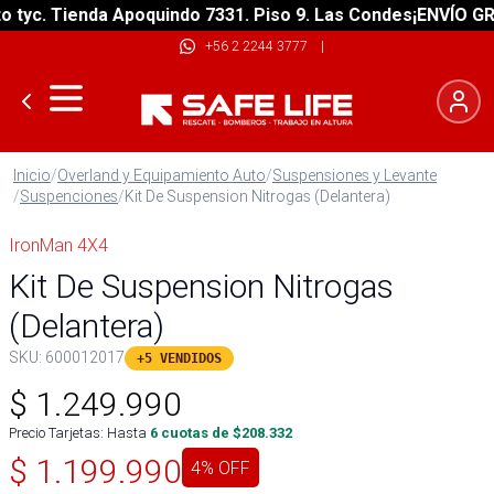
yc. Tienda Apoquindo 7331. Piso 9. Las Condes
¡ENVÍO GRATI
+56 2 2244 3777
|
Inicio
/
Overland y Equipamiento Auto
/
Suspensiones y Levante
/
Suspenciones
/
Kit De Suspension Nitrogas (Delantera)
IronMan 4X4
Kit De Suspension Nitrogas
(Delantera)
SKU:
600012017
+5 VENDIDOS
$
1.249.990
Precio Tarjetas: Hasta
6
cuotas de $
208.332
$
1.199.990
4
% OFF