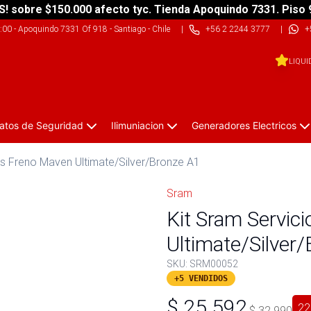
S! sobre $150.000 afecto tyc. Tienda Apoquindo 7331. Piso 
9:00
-
Apoquindo 7331 Of 918 - Santiago - Chile
|
+56 2 2244 3777
|
+
LIQUI
atos de Seguridad
Ilimuniacion
Generadores Electricos
nes Freno Maven Ultimate/Silver/Bronze A1
Sram
Kit Sram Servic
Ultimate/Silver
SKU:
SRM00052
+5 VENDIDOS
$
25.592
22
$
32.990