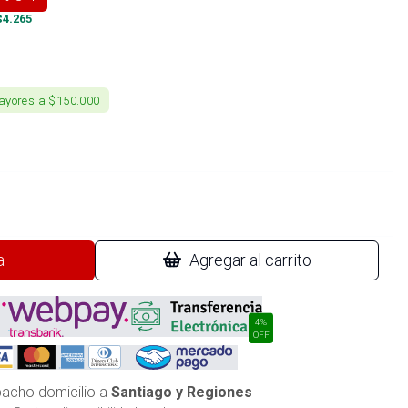
$
4.265
ayores a $150.000
a
Agregar al carrito
4%
OFF
acho domicilio a
Santiago y Regiones