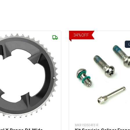
34
%
OFF
R
MKR150504FE-R