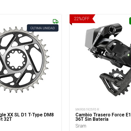
22
%
OFF
ÚLTIMA UNIDAD
MKR061925FE-R
gle XX SL D1 T-Type DM8
Cambio Trasero Force E
t 32T
36T Sin Batería
Sram