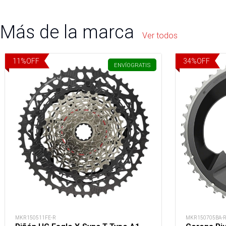
Más de la marca
Ver todos
11
%
OFF
34
%
OFF
ENVÍO
GRATIS
MKR150511FE-R
MKR150705BA-