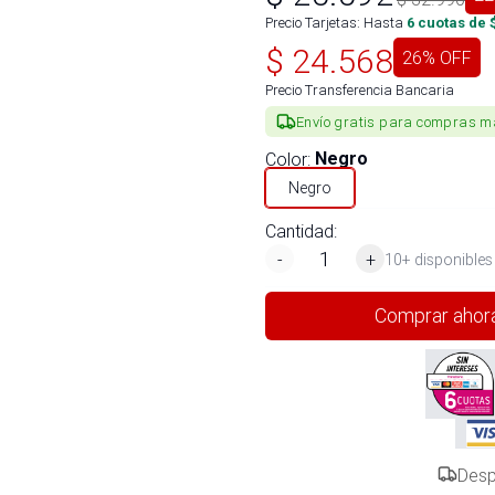
Precio Tarjetas: Hasta
6
cuotas de 
$
24.568
26
% OFF
Precio Transferencia Bancaria
Envío gratis para compras m
Color
:
Negro
Negro
Cantidad:
-
+
10+ disponibles
Comprar ahor
Desp