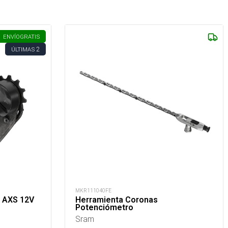
ENVÍO
GRATIS
2
ÚLTIMAS
MKR111040FE
1 AXS 12V
Herramienta Coronas
Potenciómetro
Sram