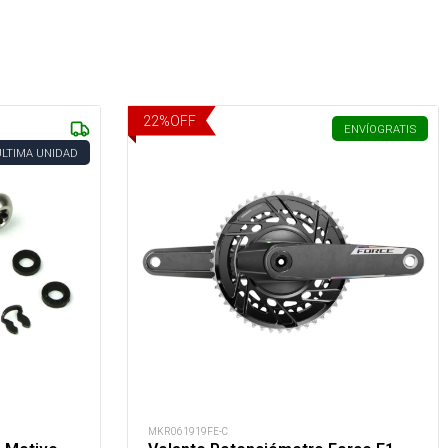
22
%
OFF
ENVÍO
GRATIS
ÚLTIMA UNIDAD
MKR061919FE-C