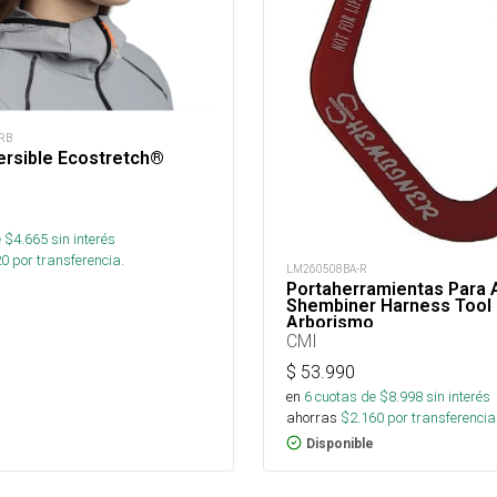
RB
ersible Ecostretch®
 $
4.665
sin interés
20
por transferencia.
LM260508BA-R
Portaherramientas Para 
Shembiner Harness Tool
Arborismo
CMI
$
53.990
en
6
cuotas de $
8.998
sin interés
ahorras
$
2.160
por transferencia
Disponible