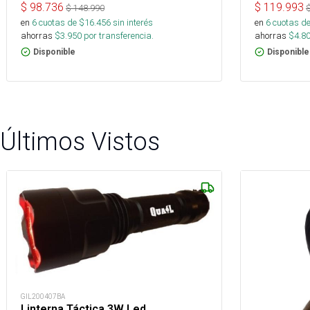
$
98.736
$
119.993
$
148.990
en
6
cuotas de $
16.456
sin interés
en
6
cuotas de
ahorras
$
3.950
por transferencia.
ahorras
$
4.8
Disponible
Disponible
Últimos Vistos
GIL200407BA
Linterna Táctica 3W Led