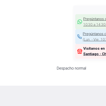
Pregúntanos 
10:30 a 14:30
Pregúntanos d
(
Lun. - Vie. 10
Visítanos en
Santiago - Ch
Despacho normal