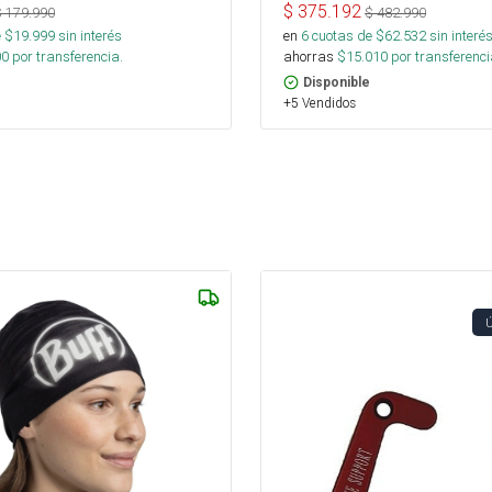
$
375.192
$
179.990
$
482.990
 $
19.999
sin interés
en
6
cuotas de $
62.532
sin interé
00
por transferencia.
ahorras
$
15.010
por transferenci
Disponible
+5 Vendidos