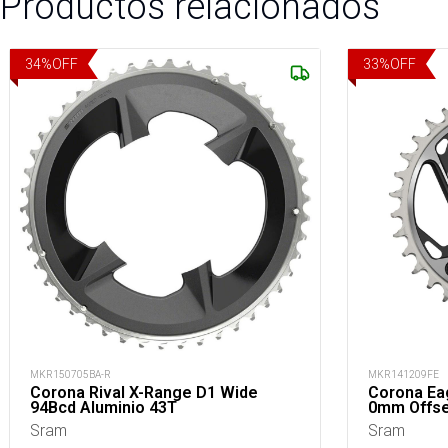
Productos relacionados
34
%
OFF
33
%
OFF
MKR150705BA-R
MKR141209FE
Corona Rival X-Range D1 Wide
Corona Ea
94Bcd Aluminio 43T
0mm Offse
Sram
Sram