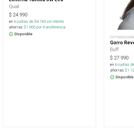
Quail
$
24.990
en
6
cuotas de $
4.165
sin interés
ahorras
$
1.000
por transferencia.
Disponible
OUT15682026BA
Gorro Rev
Buff
$
27.990
en
6
cuotas de
ahorras
$
1.1
Disponible