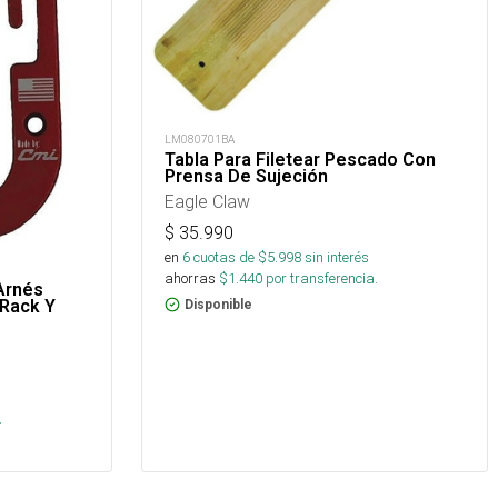
LM080701BA
Tabla Para Filetear Pescado Con
Prensa De Sujeción
Eagle Claw
$
35.990
en
6
cuotas de $
5.998
sin interés
ahorras
$
1.440
por transferencia.
Arnés
 Rack Y
Disponible
.