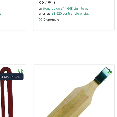
$
87.890
s
en
6
cuotas de $
14.648
sin interés
a.
ahorras
$
3.520
por transferencia.
Disponible
ÚLTIMA UNIDAD