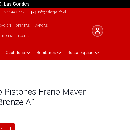
9. Las Condes
56 2 2244 3777
|
info@sherpalife.cl
DACIÓN
OFERTAS
MARCAS
DESPACHO 24 HRS
Cuchilleria
Bomberos
Rental Equipo
io Pistones Freno Maven
/Bronze A1
% OFF