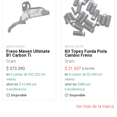
MKR270306FE
MKR151201FE
Freno Maven Ultimate
Kit Topes Funda Piola
B1 Carbon Ti
Cambio Freno
Sram
Sram
$
373.390
$
21.937
$
32.990
en
6
cuotas de $
62.232
sin
en
6
cuotas de $
3.656
sin
interés
interés
ahorras
$
14.940
por
ahorras
$
880
por
transferencia.
transferencia.
Disponible
Disponible
Ver más de la marca