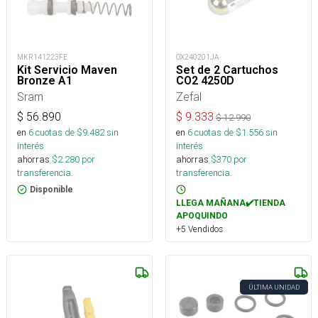
MKR141223FE
OX240201JA
Kit Servicio Maven
Set de 2 Cartuchos
Bronze A1
CO2 4250D
Sram
Zefal
$
56.890
$
9.333
$
12.990
en
6
cuotas de $
9.482
sin
en
6
cuotas de $
1.556
sin
interés
interés
ahorras
$
2.280
por
ahorras
$
370
por
transferencia.
transferencia.
Disponible
LLEGA MAÑANA✔️TIENDA
APOQUINDO
+5 Vendidos
ÚLTIMA UNIDAD