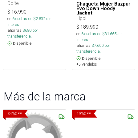
Doite
Chaqueta Mujer Bazpur
Evo Down Hoody
$
16.990
Jacket
Lippi
en
6
cuotas de $
2.832
sin
interés
$
189.990
ahorras
$
680
por
en
6
cuotas de $
31.665
sin
transferencia.
interés
Disponible
ahorras
$
7.600
por
transferencia.
Disponible
+5 Vendidos
Más de la marca
34
%
OFF
19
%
OFF