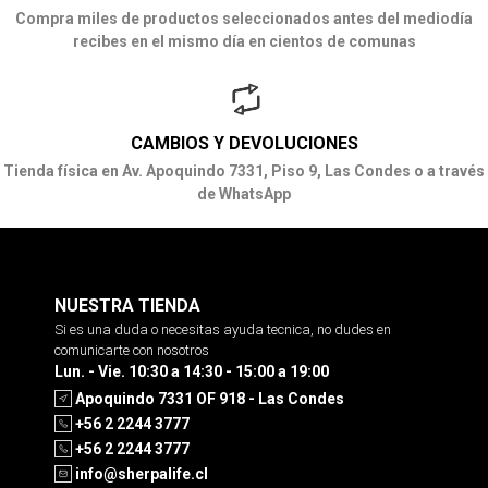
Compra miles de productos seleccionados antes del mediodía
recibes en el mismo día en cientos de comunas
CAMBIOS Y DEVOLUCIONES
Tienda física en Av. Apoquindo 7331, Piso 9, Las Condes o a través
de WhatsApp
NUESTRA TIENDA
Si es una duda o necesitas ayuda tecnica, no dudes en
comunicarte con nosotros
Lun. - Vie. 10:30 a 14:30 - 15:00 a 19:00
Apoquindo 7331 OF 918 - Las Condes
+56 2 2244 3777
+56 2 2244 3777
info@sherpalife.cl