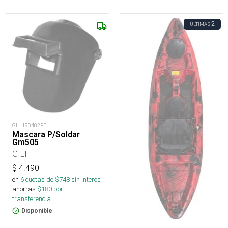
2
ÚLTIMAS
GILI190402FE
Mascara P/Soldar
Gm505
GILI
$
4.490
en
6
cuotas de $
748
sin interés
ahorras
$
180
por
transferencia.
Disponible