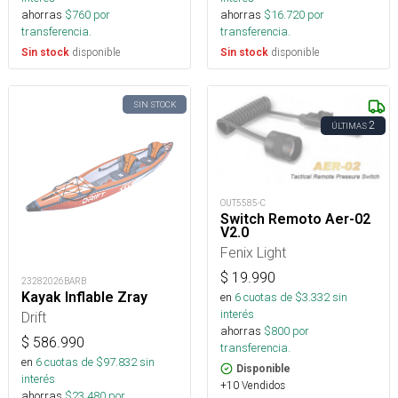
ahorras
$
760
por
ahorras
$
16.720
por
transferencia.
transferencia.
disponible
disponible
Sin stock
Sin stock
SIN STOCK
2
ÚLTIMAS
OUT5585-C
Switch Remoto Aer-02
V2.0
Fenix Light
$
19.990
23282026BARB
Kayak Inflable Zray
en
6
cuotas de $
3.332
sin
interés
Drift
ahorras
$
800
por
$
586.990
transferencia.
en
6
cuotas de $
97.832
sin
Disponible
interés
+10 Vendidos
ahorras
$
23.480
por