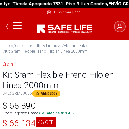
yc. Tienda Apoquindo 7331. Piso 9. Las Condes
¡ENVÍO GRATI
+56 2 2244 3777
|
Inicio
/
Ciclismo
/
Taller y Limpieza
/
Herramientas
/
Kit Sram Flexible Freno Hilo en Linea 2000mm
Sram
Kit Sram Flexible Freno Hilo en
Linea 2000mm
SKU:
SRM00035
+5 VENDIDOS
$
68.890
Precio Tarjetas: Hasta
6
cuotas de $
11.482
$
66.134
4
% OFF