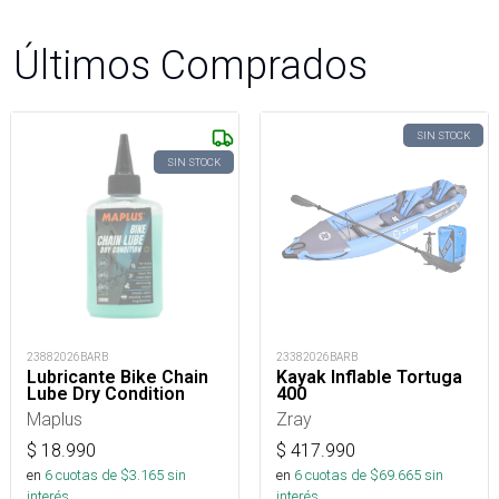
Últimos Comprados
SIN STOCK
SIN STOCK
23882026BARB
23382026BARB
Lubricante Bike Chain
Kayak Inflable Tortuga
Lube Dry Condition
400
Maplus
Zray
$
18.990
$
417.990
en
6
cuotas de $
3.165
sin
en
6
cuotas de $
69.665
sin
interés
interés