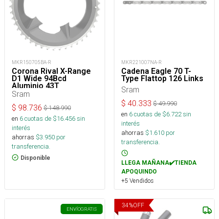
MKR150705BA-R
MKR221007NA-R
Corona Rival X-Range
Cadena Eagle 70 T-
D1 Wide 94Bcd
Type Flattop 126 Links
Aluminio 43T
Sram
Sram
$
40.333
$
49.990
$
98.736
$
148.990
en
6
cuotas de $
6.722
sin
en
6
cuotas de $
16.456
sin
interés
interés
ahorras
$
1.610
por
ahorras
$
3.950
por
transferencia.
transferencia.
Disponible
LLEGA MAÑANA✔️TIENDA
APOQUINDO
+5 Vendidos
34
%
OFF
ENVÍO
GRATIS