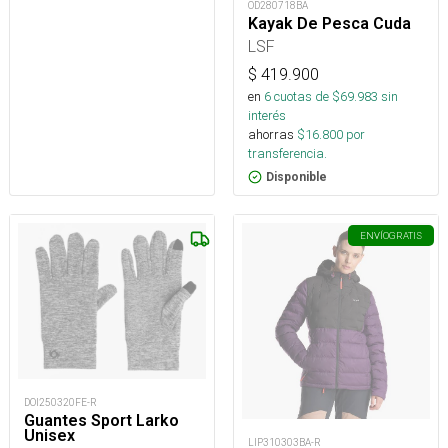
OD280718BA
Kayak De Pesca Cuda
LSF
$
419.900
en
6
cuotas de $
69.983
sin
interés
ahorras
$
16.800
por
transferencia.
Disponible
ENVÍO
GRATIS
DOI250320FE-R
Guantes Sport Larko
Unisex
LIP310303BA-R