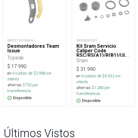
MKR271005NA-R
MKRN281003
Desmontadores Team
Kit Sram Servicio
Issue
Caliper Code
RSC/RS(A1)/R(B1)/ULT/SIL/BRZ(C1)
Topeak
Sram
$
17.990
$
31.990
en
6
cuotas de $
2.998
sin
en
6
cuotas de $
5.332
sin
interés
interés
ahorras
$
720
por
ahorras
$
1.280
por
transferencia.
transferencia.
Disponible
Disponible
Últimos Vistos