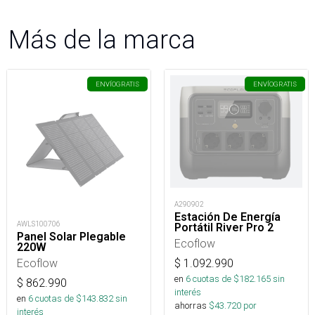
Más de la marca
ENVÍO
GRATIS
ENVÍO
GRATIS
A290902
Estación De Energía
AWLS100706
Portátil River Pro 2
Panel Solar Plegable
Ecoflow
220W
Ecoflow
$
1.092.990
en
6
cuotas de $
182.165
sin
$
862.990
interés
en
6
cuotas de $
143.832
sin
ahorras
$
43.720
por
interés