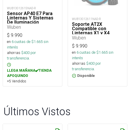
WUB13012615NAD-R
Sensor AP40 E7 Para
Linternas Y Sistemas
WUB13012611NAD-R
De Iluminación
Soporte AT2X
Wuben
Compatible con
Linternas X1 y X4
$
9.990
Wuben
en
6
cuotas de $
1.665
sin
$
9.990
interés
en
6
cuotas de $
1.665
sin
ahorras
$
400
por
interés
transferencia.
ahorras
$
400
por
transferencia.
LLEGA MAÑANA✔️TIENDA
APOQUINDO
Disponible
+5 Vendidos
Últimos Vistos