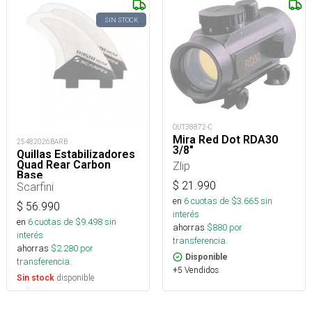
SIN STOCK
OUT38872-C
Mira Red Dot RDA30
25482026BARB
3/8"
Quillas Estabilizadores
Quad Rear Carbon
Zlip
Base
$
21.990
Scarfini
en
6
cuotas de $
3.665
sin
$
56.990
interés
en
6
cuotas de $
9.498
sin
ahorras
$
880
por
interés
transferencia.
ahorras
$
2.280
por
Disponible
transferencia.
+5 Vendidos
disponible
Sin stock