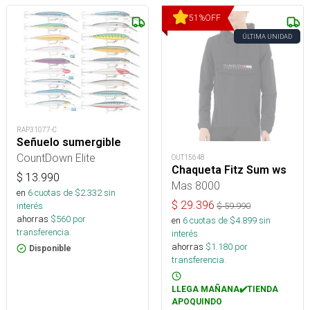
51
%
OFF
ÚLTIMA UNIDAD
RAP31077-C
Señuelo sumergible
CountDown Elite
OUT15648
Chaqueta Fitz Sum ws
$
13.990
Mas 8000
en
6
cuotas de $
2.332
sin
$
29.396
interés
$
59.990
ahorras
$
560
por
en
6
cuotas de $
4.899
sin
transferencia.
interés
ahorras
$
1.180
por
Disponible
transferencia.
LLEGA MAÑANA✔️TIENDA
APOQUINDO