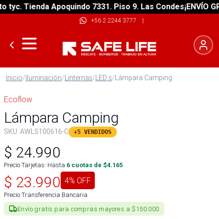
yc. Tienda Apoquindo 7331. Piso 9. Las Condes
¡ENVÍO GRATI
+56 2 2244 3777
|
Inicio
/
Iluminación
/
Linternas
/
LED s
/
Lámpara Camping
Ecoflow
Lámpara Camping
SKU:
AWLS100616-C
+5 VENDIDOS
$
24.990
Precio Tarjetas: Hasta
6
cuotas de $
4.165
$
23.990
4
% OFF
Precio Transferencia Bancaria
Envío gratis para compras mayores a $150.000