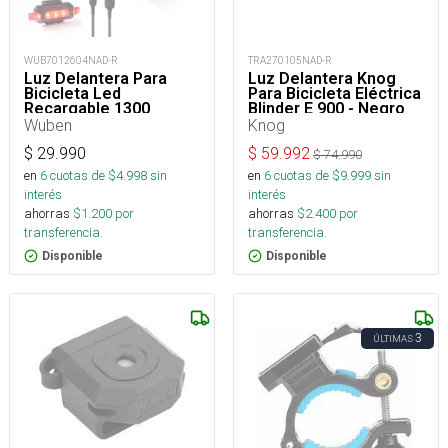
WUB7012604NAD-R
TRA270105NAD-R
Luz Delantera Para
Luz Delantera Knog
Bicicleta Led
Para Bicicleta Eléctrica
Recargable 1300
Blinder E 900 - Negro
Lúmenes
Wuben
Knog
$
29.990
$
59.992
$
74.990
en
6
cuotas de $
4.998
sin
en
6
cuotas de $
9.999
sin
interés
interés
ahorras
$
1.200
por
ahorras
$
2.400
por
transferencia.
transferencia.
Disponible
Disponible
3
ÚLTIMAS