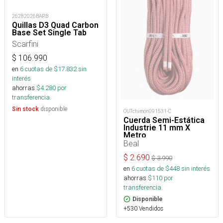
26282026BARB
Quillas D3 Quad Carbon
Base Set Single Tab
Scarfini
$
106.990
en
6
cuotas de $
17.832
sin
interés
ahorras
$
4.280
por
transferencia.
disponible
Sin stock
OUTchimon091531-C
Cuerda Semi-Estática
Industrie 11 mm X
Metro
Beal
$
2.690
$
3.990
en
6
cuotas de $
448
sin interés
ahorras
$
110
por
transferencia.
Disponible
+530 Vendidos