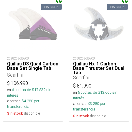
SIN STOCK
SIN STOCK
26282026BARB
25882026BARB
Quillas D3 Quad Carbon
Quillas Hx-1 Carbon
Base Set Single Tab
Base Thruster Set Dual
Tab
Scarfini
Scarfini
$
106.990
$
81.990
en
6
cuotas de $
17.832
sin
en
6
cuotas de $
13.665
sin
interés
interés
ahorras
$
4.280
por
ahorras
$
3.280
por
transferencia.
transferencia.
disponible
Sin stock
disponible
Sin stock