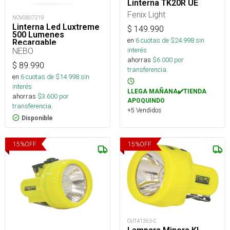
Linterna TK20R UE
Fenix Light
NOV0807219
Linterna Led Luxtreme
$
149.990
500 Lumenes
en
6
cuotas de $
24.998
sin
Recargable
NEBO
interés
ahorras
$
6.000
por
$
89.990
transferencia.
en
6
cuotas de $
14.998
sin
interés
LLEGA MAÑANA✔️TIENDA
ahorras
$
3.600
por
APOQUINDO
transferencia.
+5 Vendidos
Disponible
15
%
OFF
15
%
OFF
OUT41363-C