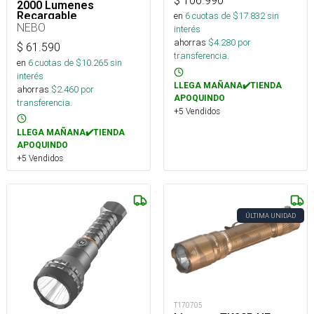
$
106.990
2000 Lumenes
Recargable
en
6
cuotas de $
17.832
sin
NEBO
interés
ahorras
$
4.280
por
$
61.590
transferencia.
en
6
cuotas de $
10.265
sin
interés
LLEGA MAÑANA✔️TIENDA
ahorras
$
2.460
por
APOQUINDO
transferencia.
+5 Vendidos
LLEGA MAÑANA✔️TIENDA
APOQUINDO
+5 Vendidos
ÚLTIMA UNIDAD
T170705