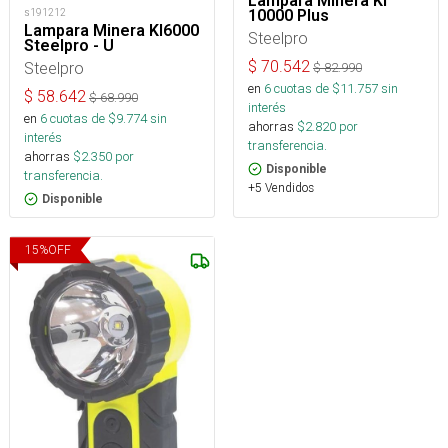
Lampara Minera Kl
s191212
10000 Plus
Lampara Minera Kl6000
Steelpro
Steelpro - U
$
70.542
Steelpro
$
82.990
en
6
cuotas de $
11.757
sin
$
58.642
$
68.990
interés
en
6
cuotas de $
9.774
sin
ahorras
$
2.820
por
interés
transferencia.
ahorras
$
2.350
por
Disponible
transferencia.
+5 Vendidos
Disponible
15
%
OFF