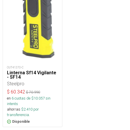
OUT41370-C
Linterna Sf14 Vigilante
- SF14
Steelpro
$
60.342
$
70.990
en
6
cuotas de $
10.057
sin
interés
ahorras
$
2.410
por
transferencia.
Disponible