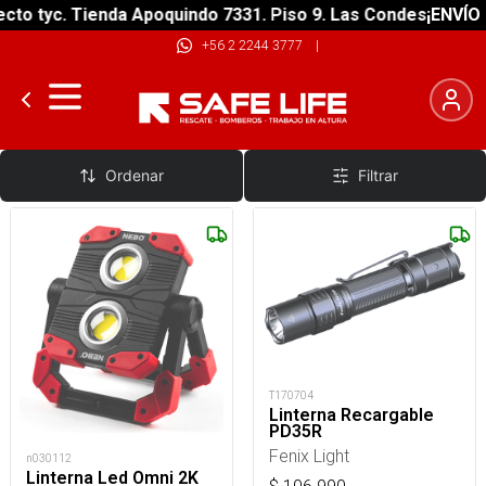
to tyc. Tienda Apoquindo 7331. Piso 9. Las Condes
¡ENVÍO G
+56 2 2244 3777
|
Lampara - Linterna
Ordenar
Filtrar
T170704
Linterna Recargable
PD35R
Fenix Light
n030112
Linterna Led Omni 2K