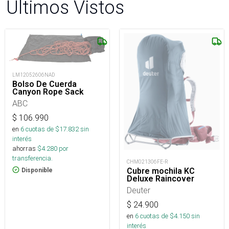
Últimos Vistos
LM12052606NAD
Bolso De Cuerda
Canyon Rope Sack
ABC
$
106.990
en
6
cuotas de $
17.832
sin
interés
ahorras
$
4.280
por
transferencia.
CHM021306FE-R
Cubre mochila KC
Disponible
Deluxe Raincover
Deuter
$
24.900
en
6
cuotas de $
4.150
sin
interés