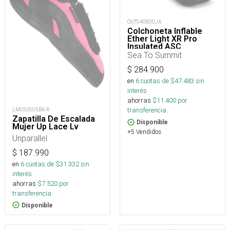
OUT040800JA
Colchoneta Inflable
Ether Light XR Pro
Insulated ASC
Rect.Reg.Wide
Sea To Summit
$
284.900
en
6
cuotas de $
47.483
sin
interés
ahorras
$
11.400
por
transferencia.
LM050605BA-R
Zapatilla De Escalada
Disponible
Mujer Up Lace Lv
+5 Vendidos
Unparallel
$
187.990
en
6
cuotas de $
31.332
sin
interés
ahorras
$
7.520
por
transferencia.
Disponible