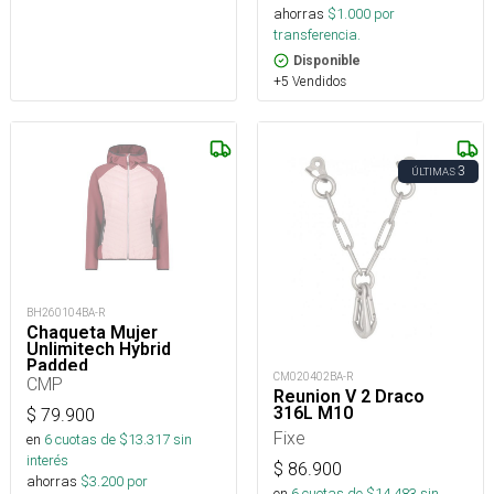
ahorras
$
1.000
por
transferencia.
Disponible
+5 Vendidos
3
ÚLTIMAS
BH260104BA-R
Chaqueta Mujer
Unlimitech Hybrid
Padded
CM020402BA-R
CMP
Reunion V 2 Draco
316L M10
$
79.900
Fixe
en
6
cuotas de $
13.317
sin
interés
$
86.900
ahorras
$
3.200
por
en
6
cuotas de $
14.483
sin