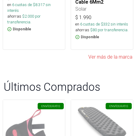
Cable 6Mm2
en
6
cuotas de $
8.317
sin
Solar
interés
ahorras
$
2.000
por
$
1.990
transferencia.
en
6
cuotas de $
332
sin interés
Disponible
ahorras
$
80
por transferencia.
Disponible
Ver más de la marca
Últimos Comprados
ENVÍO
GRATIS
ENVÍO
GRATIS