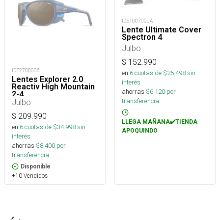
IDE100700JA
Lente Ultimate Cover
Spectron 4
Julbo
$
152.990
IDE2708006
en
6
cuotas de $
25.498
sin
Lentes Explorer 2.0
interés
Reactiv High Mountain
ahorras
$
6.120
por
2-4
transferencia.
Julbo
$
209.990
LLEGA MAÑANA✔️TIENDA
en
6
cuotas de $
34.998
sin
APOQUINDO
interés
ahorras
$
8.400
por
transferencia.
Disponible
+10 Vendidos