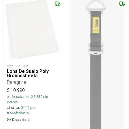
LM210521BA-R
Lona De Suelo Poly
Groundsheets
Peregrine
$
10.990
en
6
cuotas de $
1.832
sin
interés
ahorras
$
440
por
transferencia.
Disponible