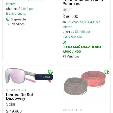
Polarized
interés
ahorras
$
2.840
por
Solar
transferencia.
$
86.900
Disponible
en
6
cuotas de $
14.483
sin
+20 Vendidos
interés
ahorras
$
3.480
por
transferencia.
LLEGA MAÑANA✔️TIENDA
APOQUINDO
+5 Vendidos
3
ÚLTIMAS
OUTidefix090504
Lentes De Sol
Discovery
Solar
VOL160410FE-R
$
49.900