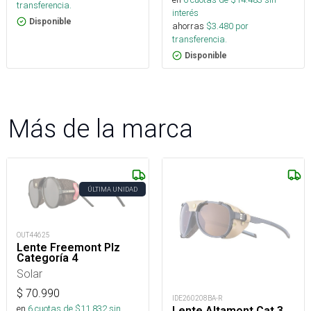
transferencia.
interés
Disponible
ahorras
$
3.480
por
transferencia.
Disponible
Más de la marca
ÚLTIMA UNIDAD
OUT44625
Lente Freemont Plz
Categoría 4
Solar
$
70.990
IDE260208BA-R
en
6
cuotas de $
11.832
sin
Lente Altamont Cat 3