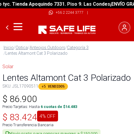
c. Tienda Apoquindo 7331. Piso 9. Las Condes
¡ENVÍO GRATIS
+56 2 2244 3777
|
Inicio
/
Optica
/
Anteojos Outdoors
/
Categoría 3
/
Lentes Altamont Cat 3 Polarizado
Solar
Lentes Altamont Cat 3 Polarizado
SKU:
JSL17090511
+5 VENDIDOS
$
86.900
Precio Tarjetas: Hasta
6
cuotas de $
14.483
$
83.424
4
% OFF
Precio Transferencia Bancaria
Envío gratis para compras mayores a $150.000