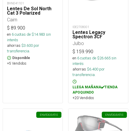
BHN041101
Lentes De Sol North
Cat 3 Polarized
Cairn
IDE2708001
$
89.900
Lentes Legacy
en
6
cuotas de $
14.983
sin
Spectron 3CF
interés
Julbo
ahorras
$
3.600
por
transferencia.
$
159.990
en
6
cuotas de $
26.665
sin
Disponible
interés
+5 Vendidos
ahorras
$
6.400
por
transferencia.
LLEGA MAÑANA✔️TIENDA
APOQUINDO
+20 Vendidos
ENVÍO
GRATIS
ENVÍO
GRATIS