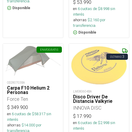
transferencia.
$
53.990
Disponible
en
6
cuotas de $
8.998
sin
interés
ahorras
$
2.160
por
transferencia.
Disponible
ENVÍO
GRATIS
3
ÚLTIMAS
OD280703BA
Carpa F10 Helium 2
Personas
LM080604BA
Disco Driver De
Force Ten
Distancia Valkyrie
$
349.900
INNOVA DISC
en
6
cuotas de $
58.317
sin
$
17.990
interés
en
6
cuotas de $
2.998
sin
ahorras
$
14.000
por
interés
transferencia.