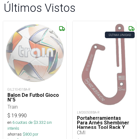
Últimos Vistos
ÚLTIMA UNIDAD
GIL210431BA-R
Balon De Futbol Gioco
N°5
Train
LM260508BA-R
$
19.990
Portaherramientas
Para Arnés Shembiner
en
6
cuotas de $
3.332
sin
Harness Tool Rack Y
interés
Arborismo
CMI
ahorras
$
800
por