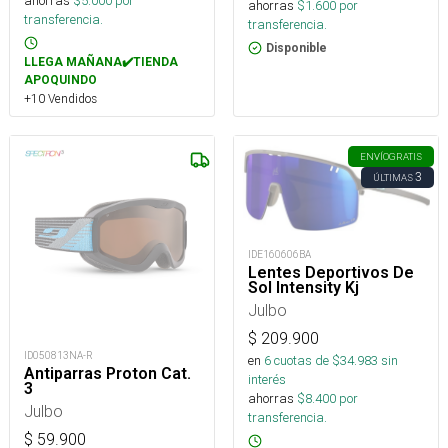
ahorras
$
5.000
por
ahorras
$
1.600
por
transferencia.
transferencia.
Disponible
LLEGA MAÑANA✔️TIENDA
APOQUINDO
+10 Vendidos
ENVÍO
GRATIS
3
ÚLTIMAS
IDE160606BA
Lentes Deportivos De
Sol Intensity Kj
Julbo
$
209.900
ID050813NA-R
en
6
cuotas de $
34.983
sin
Antiparras Proton Cat.
interés
3
ahorras
$
8.400
por
Julbo
transferencia.
$
59.900