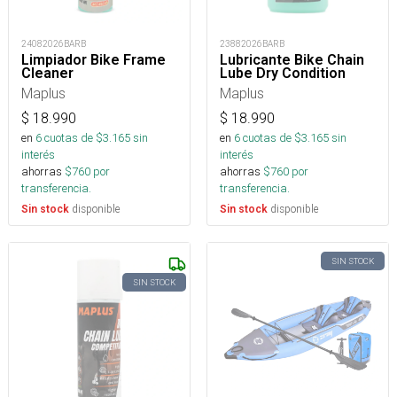
24082026BARB
23882026BARB
Limpiador Bike Frame
Lubricante Bike Chain
Cleaner
Lube Dry Condition
Maplus
Maplus
$
18.990
$
18.990
en
6
cuotas de $
3.165
sin
en
6
cuotas de $
3.165
sin
interés
interés
ahorras
$
760
por
ahorras
$
760
por
transferencia.
transferencia.
disponible
disponible
Sin stock
Sin stock
SIN STOCK
SIN STOCK