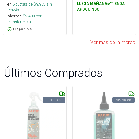
en
6
cuotas de $
9.983
sin
LLEGA MAÑANA✔️TIENDA
APOQUINDO
interés
ahorras
$
2.400
por
transferencia.
Disponible
Ver más de la marca
Últimos Comprados
SIN STOCK
SIN STOCK