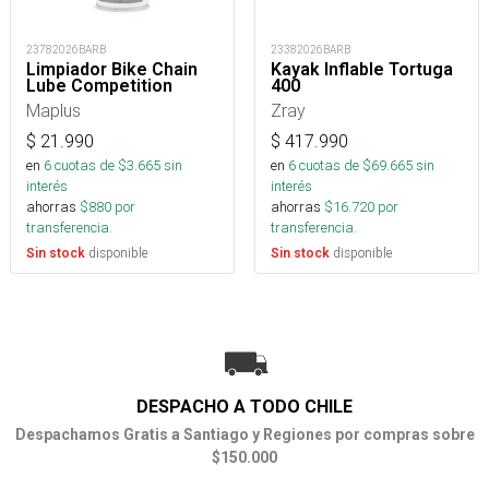
23782026BARB
23382026BARB
Limpiador Bike Chain
Kayak Inflable Tortuga
Lube Competition
400
Maplus
Zray
$
21.990
$
417.990
en
6
cuotas de $
3.665
sin
en
6
cuotas de $
69.665
sin
interés
interés
ahorras
$
880
por
ahorras
$
16.720
por
transferencia.
transferencia.
disponible
disponible
Sin stock
Sin stock
DESPACHO A TODO CHILE
Despachamos Gratis a Santiago y Regiones por compras sobre
$150.000