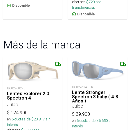
ahorras
$
720
por
Disponible
transferencia.
Disponible
Más de la marca
IDE022614FE-R
IDE022602FE
Lente Stronger
Lentes Explorer 2.0
Spectron 3 baby ( 4-8
Spectron 4
Años )
Julbo
Julbo
$
124.900
$
39.900
en
6
cuotas de $
20.817
sin
en
6
cuotas de $
6.650
sin
interés
interés