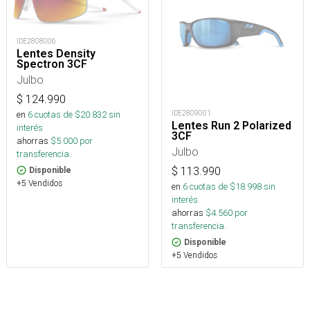
IDE2808006
Lentes Density
Spectron 3CF
Julbo
$
124.990
IDE2809001
en
6
cuotas de $
20.832
sin
Lentes Run 2 Polarized
interés
3CF
ahorras
$
5.000
por
Julbo
transferencia.
$
113.990
Disponible
+5 Vendidos
en
6
cuotas de $
18.998
sin
interés
ahorras
$
4.560
por
transferencia.
Disponible
+5 Vendidos