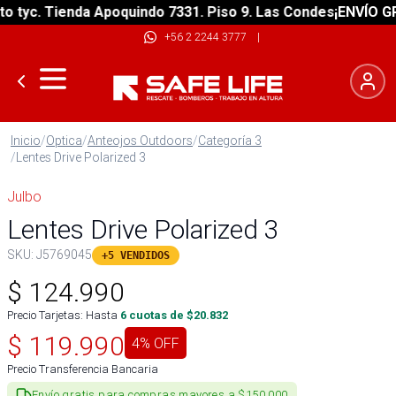
tyc. Tienda Apoquindo 7331. Piso 9. Las Condes
¡ENVÍO GRAT
+56 2 2244 3777
|
Inicio
/
Optica
/
Anteojos Outdoors
/
Categoría 3
/
Lentes Drive Polarized 3
Julbo
Lentes Drive Polarized 3
SKU:
J5769045
+5 VENDIDOS
$
124.990
Precio Tarjetas: Hasta
6
cuotas de $
20.832
$
119.990
4
% OFF
Precio Transferencia Bancaria
Envío gratis para compras mayores a $150.000