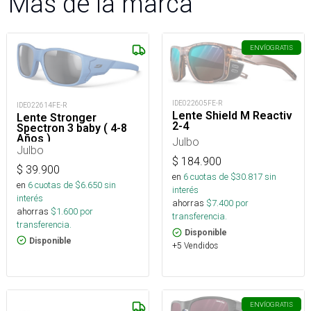
Más de la marca
ENVÍO
GRATIS
IDE022605FE-R
IDE022614FE-R
Lente Shield M Reactiv
Lente Stronger
2-4
Spectron 3 baby ( 4-8
Años )
Julbo
Julbo
$
184.900
$
39.900
en
6
cuotas de $
30.817
sin
en
6
cuotas de $
6.650
sin
interés
interés
ahorras
$
7.400
por
ahorras
$
1.600
por
transferencia.
transferencia.
Disponible
Disponible
+5 Vendidos
ENVÍO
GRATIS