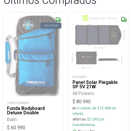
Últimos Comprados
SIN STOCK
OUT33953
Panel Solar Plegable
SP 5V 21W
All Powers
$
80.990
22682026BARB
en
6
cuotas de $
13.498
sin
Funda Bodyboard
Deluxe Double
interés
Balin
ahorras
$
3.240
por
transferencia.
$
60.990