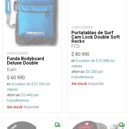
22582026BARB
Portatablas de Surf
Cam Lock Double Soft
Racks
FCS
22682026BARB
$
80.990
Funda Bodyboard
en
6
cuotas de $
13.498
sin
Deluxe Double
interés
Balin
ahorras
$
3.240
por
transferencia.
$
60.990
en
6
cuotas de $
10.165
sin
disponible
Sin stock
interés
ahorras
$
2.440
por
transferencia.
disponible
Sin stock