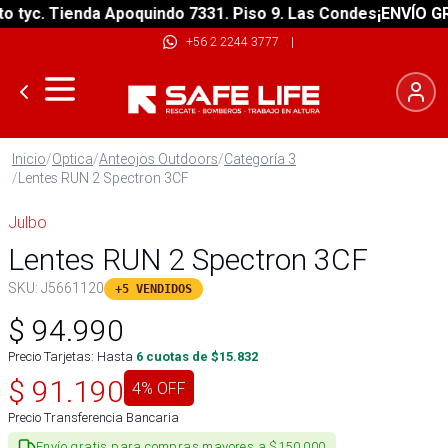
yc. Tienda Apoquindo 7331. Piso 9. Las Condes
¡ENVÍO GRATI
+56 2 2244 3777
|
Inicio
/
Optica
/
Anteojos Outdoors
/
Categoría 3
/
Lentes RUN 2 Spectron 3CF
Julbo
Lentes RUN 2 Spectron 3CF
SKU:
J5661120
+5 VENDIDOS
$
94.990
Precio Tarjetas: Hasta
6
cuotas de $
15.832
$
91.190
4
% OFF
Precio Transferencia Bancaria
Envío gratis para compras mayores a $150.000