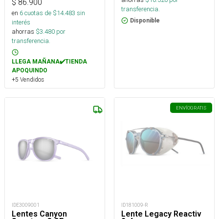
$
86.900
transferencia.
en
6
cuotas de $
14.483
sin
Disponible
interés
ahorras
$
3.480
por
transferencia.
LLEGA MAÑANA✔️TIENDA
APOQUINDO
+5 Vendidos
ENVÍO
GRATIS
IDE3009001
ID181009-R
Lentes Canyon
Lente Legacy Reactiv