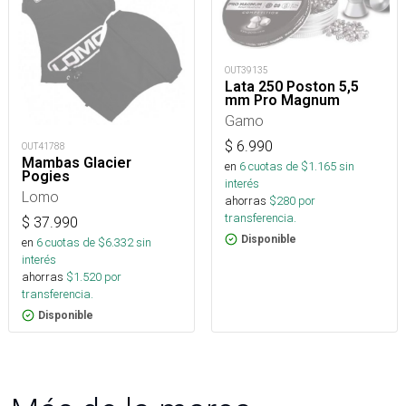
OUT39135
Lata 250 Poston 5,5
mm Pro Magnum
Gamo
$
6.990
OUT41788
Mambas Glacier
en
6
cuotas de $
1.165
sin
Pogies
interés
Lomo
ahorras
$
280
por
transferencia.
$
37.990
Disponible
en
6
cuotas de $
6.332
sin
interés
ahorras
$
1.520
por
transferencia.
Disponible