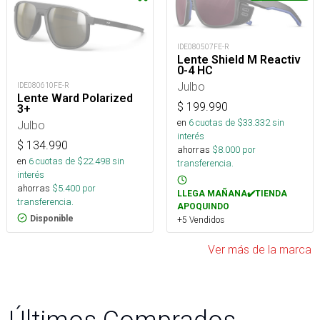
IDE080507FE-R
Lente Shield M Reactiv
0-4 HC
Julbo
IDE080610FE-R
Lente Ward Polarized
$
199.990
3+
en
6
cuotas de $
33.332
sin
Julbo
interés
$
134.990
ahorras
$
8.000
por
en
6
cuotas de $
22.498
sin
transferencia.
interés
ahorras
$
5.400
por
LLEGA MAÑANA✔️TIENDA
transferencia.
APOQUINDO
Disponible
+5 Vendidos
Ver más de la marca