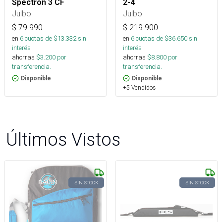
Spectron 3 CF
2-4
Julbo
Julbo
$
79.990
$
219.900
en
6
cuotas de $
13.332
sin
en
6
cuotas de $
36.650
sin
interés
interés
ahorras
$
3.200
por
ahorras
$
8.800
por
transferencia.
transferencia.
Disponible
Disponible
+5 Vendidos
Últimos Vistos
SIN STOCK
SIN STOCK