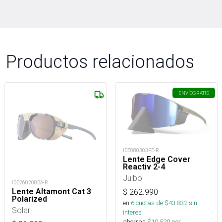
Productos relacionados
ENVÍO
GRATIS
IDE080303FE-R
Lente Edge Cover
Reactiv 2-4
Julbo
IDE260208BA-R
Lente Altamont Cat 3
$
262.990
Polarized
en
6
cuotas de $
43.832
sin
Solar
interés
ahorras
$
10.520
por