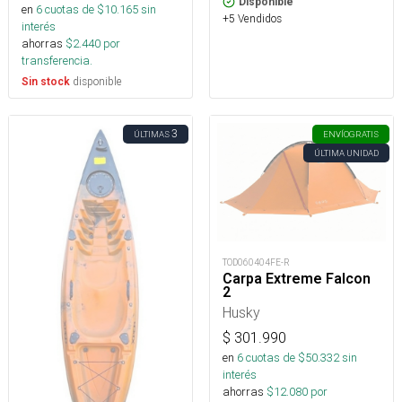
Disponible
en
6
cuotas de $
10.165
sin
+5 Vendidos
interés
ahorras
$
2.440
por
transferencia.
disponible
Sin stock
3
ÚLTIMAS
ENVÍO
GRATIS
ÚLTIMA UNIDAD
TOD060404FE-R
Carpa Extreme Falcon
2
Husky
$
301.990
en
6
cuotas de $
50.332
sin
interés
ahorras
$
12.080
por