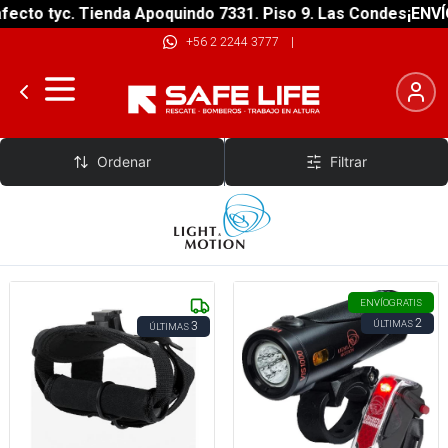
ecto tyc. Tienda Apoquindo 7331. Piso 9. Las Condes
¡ENVÍO
+56 2 2244 3777
|
Ligth Motion
Ordenar
Filtrar
ENVÍO
GRATIS
2
ÚLTIMAS
3
ÚLTIMAS