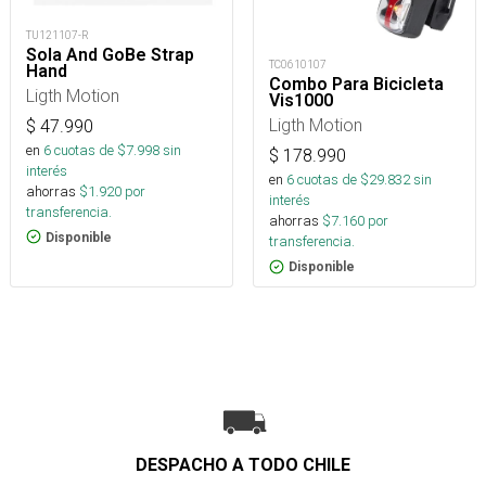
TU121107-R
Sola And GoBe Strap
TC0610107
Hand
Combo Para Bicicleta
Ligth Motion
Vis1000
Ligth Motion
$
47.990
en
6
cuotas de $
7.998
sin
$
178.990
interés
en
6
cuotas de $
29.832
sin
ahorras
$
1.920
por
interés
transferencia.
ahorras
$
7.160
por
Disponible
transferencia.
Disponible
DESPACHO A TODO CHILE