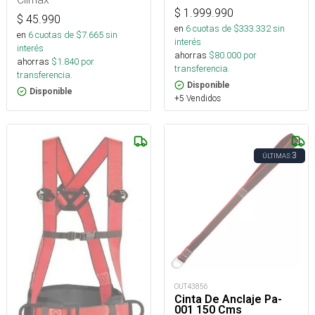
$
1.999.990
$
45.990
en
6
cuotas de $
333.332
sin
en
6
cuotas de $
7.665
sin
interés
interés
ahorras
$
80.000
por
ahorras
$
1.840
por
transferencia.
transferencia.
Disponible
Disponible
+5 Vendidos
3
ÚLTIMAS
OUT43856
Cinta De Anclaje Pa-
001 150 Cms