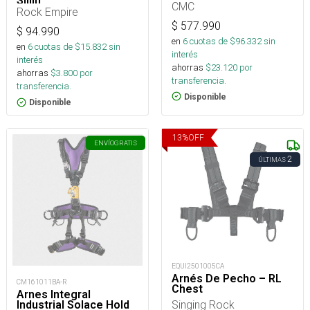
Sillin
CMC
Rock Empire
$
577.990
$
94.990
en
6
cuotas de $
96.332
sin
en
6
cuotas de $
15.832
sin
interés
interés
ahorras
$
23.120
por
ahorras
$
3.800
por
transferencia.
transferencia.
Disponible
Disponible
13
%
OFF
ENVÍO
GRATIS
2
ÚLTIMAS
EQUI2501005CA
Arnés De Pecho – RL
CM161011BA-R
Chest
Arnes Integral
Singing Rock
Industrial Solace Hold