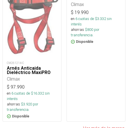
Climax
$
19.990
en
6
cuotas de $
3.332
sin
interés
ahorras
$
800
por
transferencia.
Disponible
CM261214-C
Arnés Anticaida
Dieléctrico MaxiPRO
Climax
$
97.990
en
6
cuotas de $
16.332
sin
interés
ahorras
$
3.920
por
transferencia.
Disponible