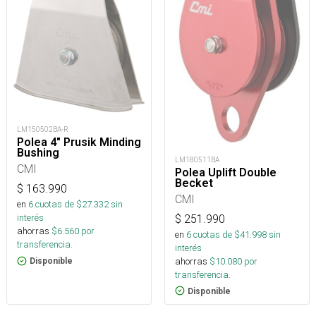
LM150502BA-R
Polea 4" Prusik Minding
Bushing
LM180511BA
CMI
Polea Uplift Double
Becket
$
163.990
CMI
en
6
cuotas de $
27.332
sin
interés
$
251.990
ahorras
$
6.560
por
en
6
cuotas de $
41.998
sin
transferencia.
interés
ahorras
$
10.080
por
Disponible
transferencia.
Disponible