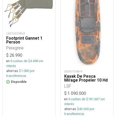
LM210533BA-R
Footprint Gannet 1
Person
Peregrine
$
26.990
en
6
cuotas de $
4.498
sin
interés
ahorras
$
1.080
por
OD290703BA-R
transferencia.
Kayak De Pesca
Mirage Propeler 10 Hd
Disponible
LSF
$
1.090.000
en
6
cuotas de $
181.667
sin
interés
ahorras
$
43.600
por
transferencia.