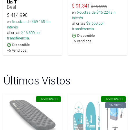
Up T
$
91.341
$
104.990
Beal
en
6
cuotas de $
15.224
sin
$
414.990
interés
en
6
cuotas de $
69.165
sin
ahorras
$
3.650
por
interés
transferencia.
ahorras
$
16.600
por
Disponible
transferencia.
+5 Vendidos
Disponible
+5 Vendidos
Últimos Vistos
ENVÍO
GRATIS
ENVÍO
GRATIS
SIN STOCK