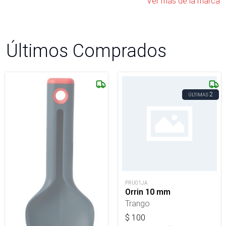
Ver más de la marca
Últimos Comprados
2
ÚLTIMAS
PRU01JA
Orrin 10 mm
Trango
$
100