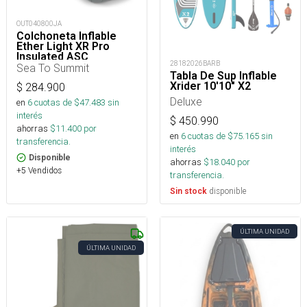
OUT040800JA
Colchoneta Inflable
Ether Light XR Pro
Insulated ASC
28182026BARB
Rect.Reg.Wide
Sea To Summit
Tabla De Sup Inflable
Xrider 10'10" X2
$
284.900
Deluxe
en
6
cuotas de $
47.483
sin
interés
$
450.990
ahorras
$
11.400
por
en
6
cuotas de $
75.165
sin
transferencia.
interés
Disponible
ahorras
$
18.040
por
+5 Vendidos
transferencia.
disponible
Sin stock
ÚLTIMA UNIDAD
ÚLTIMA UNIDAD