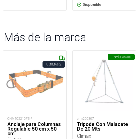
Disponible
Más de la marca
ENVÍO
GRATIS
2
ÚLTIMAS
CHM102210FE-R
chm290307
Anclaje para Columnas
Tripode Con Malacate
Regulable 50 cm x 50
De 20 Mts
cm
Climax
Climax