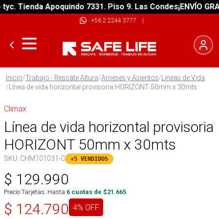
. Tienda Apoquindo 7331. Piso 9. Las Condes
¡ENVÍO GRATIS!
+56 2 2244 3777
|
Inicio
/
Trabajo - Rescate Altura
/
Arneses y Asientos
/
Lineas de Vida
/
Línea de vida horizontal provisoria HORIZONT 50mm x 30mts
Climax
Línea de vida horizontal provisoria
HORIZONT 50mm x 30mts
SKU:
CHM101031-C
+5 VENDIDOS
$
129.990
Precio Tarjetas: Hasta
6
cuotas de $
21.665
$
124.790
4
% OFF