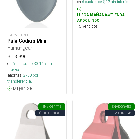
en
6
cuotas de $
17
sin interés
LLEGA MAÑANA✔️TIENDA
APOQUINDO
+5 Vendidos
LMO220507FE
Pala Godigg Mini
Humangear
$
18.990
en
6
cuotas de $
3.165
sin
interés
ahorras
$
760
por
transferencia.
Disponible
ENVÍO
GRATIS
ENVÍO
GRATIS
ÚLTIMA UNIDAD
ÚLTIMA UNIDAD