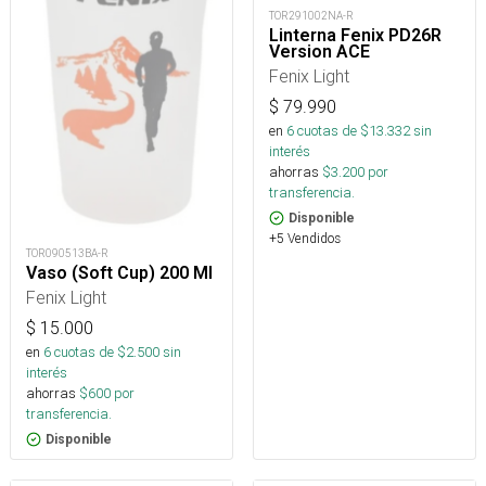
TOR291002NA-R
Linterna Fenix PD26R
Version ACE
Fenix Light
$
79.990
en
6
cuotas de $
13.332
sin
interés
ahorras
$
3.200
por
transferencia.
Disponible
+5 Vendidos
TOR090513BA-R
Vaso (Soft Cup) 200 Ml
Fenix Light
$
15.000
en
6
cuotas de $
2.500
sin
interés
ahorras
$
600
por
transferencia.
Disponible