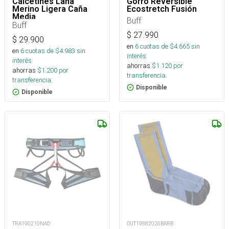
Calcetines Lana
Gorro Reversible
Merino Ligera Caña
Ecostretch Fusión
Media
Buff
Buff
$
27.990
$
29.900
en
6
cuotas de $
4.665
sin
en
6
cuotas de $
4.983
sin
interés
interés
ahorras
$
1.120
por
ahorras
$
1.200
por
transferencia.
transferencia.
Disponible
Disponible
TRA190210NAD
OUT19882026BARB