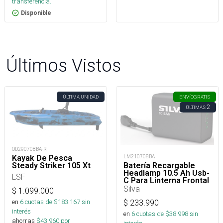
transferencia.
Disponible
Últimos Vistos
ÚLTIMA UNIDAD
ENVÍO
GRATIS
2
ÚLTIMAS
OD290708BA-R
Kayak De Pesca
LM210708BA
Steady Striker 105 Xt
Batería Recargable
Headlamp 10.5 Ah Usb-
LSF
C Para Linterna Frontal
Silva
$
1.099.000
en
6
cuotas de $
183.167
sin
$
233.990
interés
en
6
cuotas de $
38.998
sin
ahorras
$
43.960
por