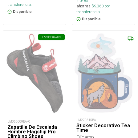
interés
transferencia.
ahorras
$
9.360
por
transferencia.
Disponible
Disponible
ENVÍO
GRATIS
LM270515BA
LM050609BA-R
Sticker Decorativo Tea
Zapatilla De Escalada
Time
Hombre Flagship Pro
Climbing Shoes
Olicamp