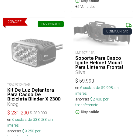
Disponible
+5 Vendidos
20
%
OFF
ENVÍO
GRATIS
ÚLTIMA UNIDAD
LM170711BA
Soporte Para Casco
Ignite Helmet Mount
Para Linterna Frontal
Silva
$
59.990
TRA270104NAD
en
6
cuotas de $
9.998
sin
Kit De Luz Delantera
interés
Para Casco De
Bicicleta Blinder X 2300
ahorras
$
2.400
por
+ Batería 10000 mAh
Knog
transferencia.
$
231.200
Disponible
$
289.000
en
6
cuotas de $
38.533
sin
interés
ahorras
$
9.250
por