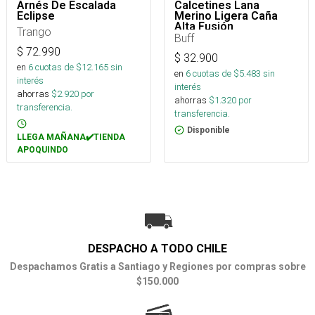
Arnés De Escalada
Calcetines Lana
Eclipse
Merino Ligera Caña
Alta Fusión
Trango
Buff
$
72.990
$
32.900
en
6
cuotas de $
12.165
sin
en
6
cuotas de $
5.483
sin
interés
interés
ahorras
$
2.920
por
ahorras
$
1.320
por
transferencia.
transferencia.
Disponible
LLEGA MAÑANA✔️TIENDA
APOQUINDO
DESPACHO A TODO CHILE
Despachamos Gratis a Santiago y Regiones por compras sobre
$150.000