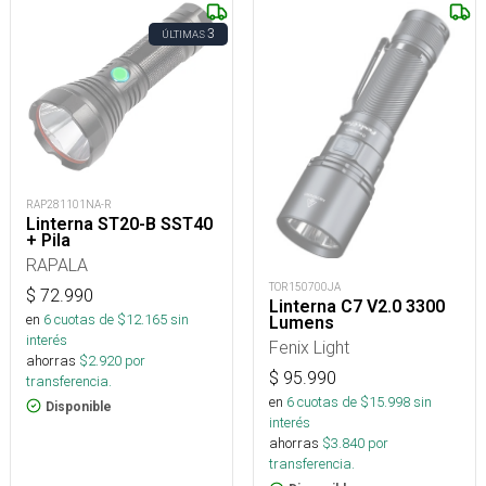
3
ÚLTIMAS
RAP281101NA-R
Linterna ST20-B SST40
+ Pila
RAPALA
TOR150700JA
$
72.990
Linterna C7 V2.0 3300
en
6
cuotas de $
12.165
sin
Lumens
interés
Fenix Light
ahorras
$
2.920
por
$
95.990
transferencia.
en
6
cuotas de $
15.998
sin
Disponible
interés
ahorras
$
3.840
por
transferencia.