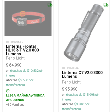
TOR280305J-C
Linterna Frontal
HL18R-T V2.0 800
Lumens
Fenix Light
$
64.990
TOR150700JA
en
6
cuotas de $
10.832
sin
Linterna C7 V2.0 3300
interés
Lumens
ahorras
$
2.600
por
Fenix Light
transferencia.
$
95.990
en
6
cuotas de $
15.998
sin
LLEGA MAÑANA✔️TIENDA
interés
APOQUINDO
ahorras
$
3.840
por
+10 Vendidos
transferencia.