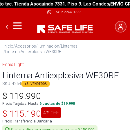
yc. Tienda Apoquindo 7331. Piso 9. Las Condes
¡ENVÍO GRATI
+56 2 2244 3777
|
Inicio
/
Accesorios
/
Iluminación
/
Linternas
/
Linterna Antiexplosiva WF30RE
Fenix Light
Linterna Antiexplosiva WF30RE
SKU:
4264
+5 VENDIDOS
$
119.990
Precio Tarjetas: Hasta
6
cuotas de $
19.998
$
115.190
4
% OFF
Precio Transferencia Bancaria
Envío gratis para compras mayores a $150.000