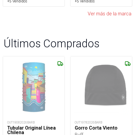
+5 Vendidos
+5 Vendidos
Ver más de la marca
Últimos Comprados
OUT19082026BARB
OUT19782026BARB
Tubular Original Línea
Gorro Corta Viento
Chilena
Buff