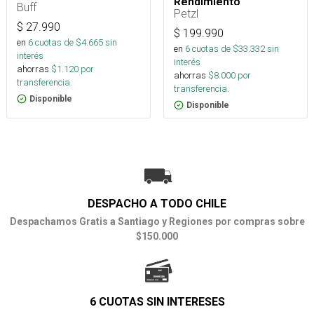
Rendimiento
Buff
Petzl
$
27.990
$
199.990
en
6
cuotas de $
4.665
sin
en
6
cuotas de $
33.332
sin
interés
interés
ahorras
$
1.120
por
ahorras
$
8.000
por
transferencia.
transferencia.
Disponible
Disponible
DESPACHO A TODO CHILE
Despachamos Gratis a Santiago y Regiones por compras sobre
$150.000
6 CUOTAS SIN INTERESES