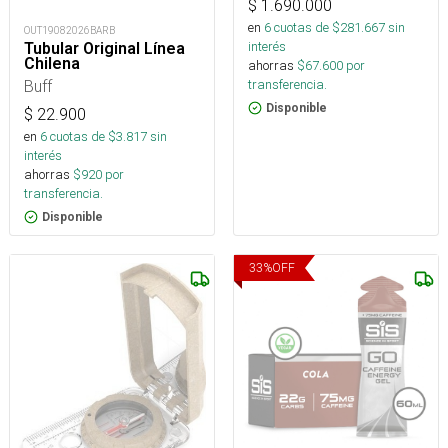
$
1.690.000
en
6
cuotas de $
281.667
sin
OUT19082026BARB
interés
Tubular Original Línea
Chilena
ahorras
$
67.600
por
Buff
transferencia.
Disponible
$
22.900
en
6
cuotas de $
3.817
sin
interés
ahorras
$
920
por
transferencia.
Disponible
33
%
OFF