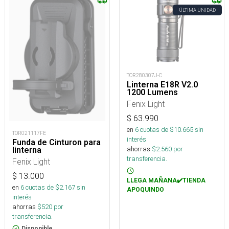
ÚLTIMA UNIDAD
TOR280307J-C
Linterna E18R V2.0
1200 Lumens
Fenix Light
$
63.990
en
6
cuotas de $
10.665
sin
TOR021117FE
interés
Funda de Cinturon para
ahorras
$
2.560
por
linterna
transferencia.
Fenix Light
$
13.000
LLEGA MAÑANA✔️TIENDA
en
6
cuotas de $
2.167
sin
APOQUINDO
interés
ahorras
$
520
por
transferencia.
Disponible