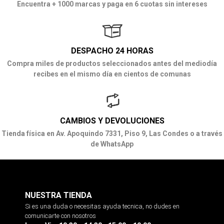
Encuentra + 1000 marcas y paga en 6 cuotas sin intereses
DESPACHO 24 HORAS
Compra miles de productos seleccionados antes del mediodía
recibes en el mismo día en cientos de comunas
CAMBIOS Y DEVOLUCIONES
Tienda física en Av. Apoquindo 7331, Piso 9, Las Condes o a través
de WhatsApp
NUESTRA TIENDA
Si es una duda o necesitas ayuda tecnica, no dudes en
comunicarte con nosotros