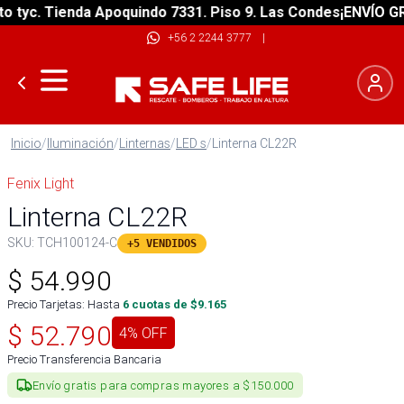
yc. Tienda Apoquindo 7331. Piso 9. Las Condes
¡ENVÍO GRATI
+56 2 2244 3777
|
Inicio
/
Iluminación
/
Linternas
/
LED s
/
Linterna CL22R
Fenix Light
Linterna CL22R
SKU:
TCH100124-C
+5 VENDIDOS
$
54.990
Precio Tarjetas: Hasta
6
cuotas de $
9.165
$
52.790
4
% OFF
Precio Transferencia Bancaria
Envío gratis para compras mayores a $150.000