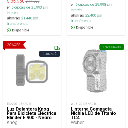
$
35.960
$
44.950
en
6
cuotas de $
9.998
sin
en
6
cuotas de $
5.993
sin
interés
interés
ahorras
$
2.400
por
ahorras
$
1.440
por
transferencia.
transferencia.
Disponible
Disponible
20
%
OFF
ENVÍO
GRATIS
2
ÚLTIMAS
TRA270105NAD-R
WUB120105NAD-R
Luz Delantera Knog
Linterna Compacta
Para Bicicleta Eléctrica
Nichia LED de Titanio
Blinder E 900 - Negro
TC4
Knog
Wuben