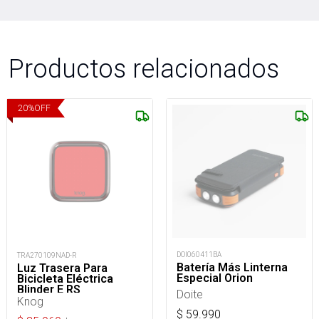
Productos relacionados
20
%
OFF
DOI060411BA
TRA270109NAD-R
Batería Más Linterna
Luz Trasera Para
Especial Orion
Bicicleta Eléctrica
Blinder E RS
Doite
Knog
$
59.990