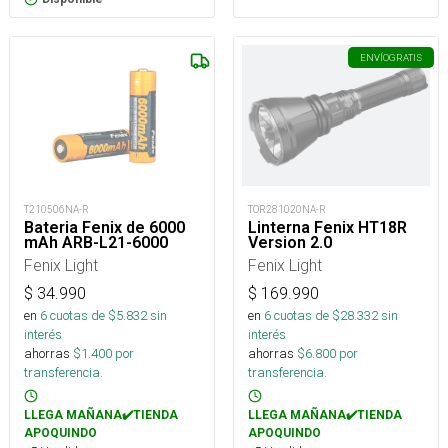
ENVÍO
GRATIS
T210506NA-R
TOR281020NA-R
Bateria Fenix de 6000
Linterna Fenix HT18R
mAh ARB-L21-6000
Version 2.0
Fenix Light
Fenix Light
$
34.990
$
169.990
en
6
cuotas de $
5.832
sin
en
6
cuotas de $
28.332
sin
interés
interés
ahorras
$
1.400
por
ahorras
$
6.800
por
transferencia.
transferencia.
LLEGA MAÑANA✔️TIENDA
LLEGA MAÑANA✔️TIENDA
APOQUINDO
APOQUINDO