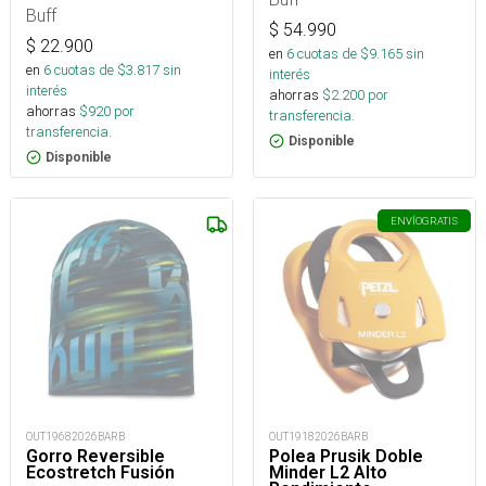
Buff
$
54.990
$
22.900
en
6
cuotas de $
9.165
sin
en
6
cuotas de $
3.817
sin
interés
interés
ahorras
$
2.200
por
ahorras
$
920
por
transferencia.
transferencia.
Disponible
Disponible
ENVÍO
GRATIS
OUT19682026BARB
OUT19182026BARB
Gorro Reversible
Polea Prusik Doble
Ecostretch Fusión
Minder L2 Alto