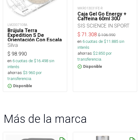
MKR013031FE-R
Caja Gel Go Energy +
Caffeina 60ml 30U
SIS SCIENCE IN SPORT
LM200710BA
Brújula Terra
$
71.308
Expedition S De
$
106.990
Orientación Con Escala
en
6
cuotas de $
11.885
sin
Métrica
Silva
interés
ahorras
$
2.850
por
$
98.990
transferencia.
en
6
cuotas de $
16.498
sin
interés
Disponible
ahorras
$
3.960
por
transferencia.
Disponible
Más de la marca