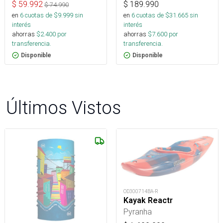
$
59.992
$
189.990
$
74.990
en
6
cuotas de $
9.999
sin
en
6
cuotas de $
31.665
sin
interés
interés
ahorras
$
2.400
por
ahorras
$
7.600
por
transferencia.
transferencia.
Disponible
Disponible
Últimos Vistos
OD300714BA-R
Kayak Reactr
Pyranha