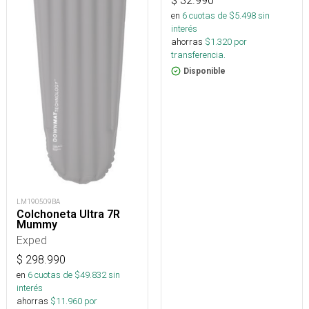
$
32.990
en
6
cuotas de $
5.498
sin
interés
ahorras
$
1.320
por
transferencia.
Disponible
LM190509BA
Colchoneta Ultra 7R
Mummy
Exped
$
298.990
en
6
cuotas de $
49.832
sin
interés
ahorras
$
11.960
por