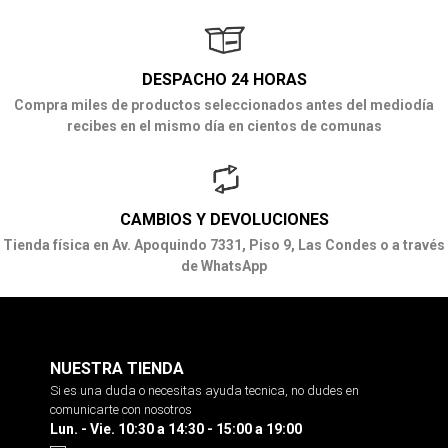
DESPACHO 24 HORAS
Compra miles de productos seleccionados antes del mediodía
recibes en el mismo día en cientos de comunas
CAMBIOS Y DEVOLUCIONES
Tienda física en Av. Apoquindo 7331, Piso 9, Las Condes o a través
de WhatsApp
NUESTRA TIENDA
Si es una duda o necesitas ayuda tecnica, no dudes en
comunicarte con nosotros
Lun. - Vie. 10:30 a 14:30 - 15:00 a 19:00