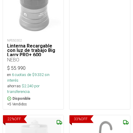
NP050302
Linterna Recargable
con luz de trabajo Big
Larry PRO+ 600
NEBO
$
55.990
en
6
cuotas de $
9.332
sin
interés
ahorras
$
2.240
por
transferencia.
Disponible
+5 Vendidos
22
%
OFF
33
%
OFF