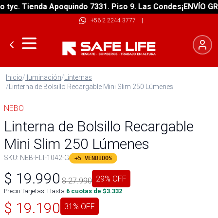
c. Tienda Apoquindo 7331. Piso 9. Las Condes
¡ENVÍO GRATIS
+56 2 2244 3777
|
Inicio
/
Iluminación
/
Linternas
/
Linterna de Bolsillo Recargable Mini Slim 250 Lúmenes
NEBO
Linterna de Bolsillo Recargable
Mini Slim 250 Lúmenes
SKU:
NEB-FLT-1042-G
+5 VENDIDOS
$
19.990
29
% OFF
$
27.990
Precio Tarjetas: Hasta
6
cuotas de $
3.332
$
19.190
31
% OFF