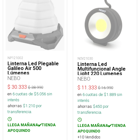
NP121002
NOV21030
Linterna Led Plegable
Linterna Led
Galileo Air 500
Multifuncional Angle
Lúmenes
Light 220 Lumenes
NEBO
(AAA)
NEBO
$
30.333
$
11.333
$
38.990
$
16.990
en
6
cuotas de $
5.056
sin
en
6
cuotas de $
1.889
sin
interés
interés
ahorras
$
1.210
por
ahorras
$
450
por
transferencia.
transferencia.
LLEGA MAÑANA✔️TIENDA
LLEGA MAÑANA✔️TIENDA
APOQUINDO
APOQUINDO
+10 Vendidos