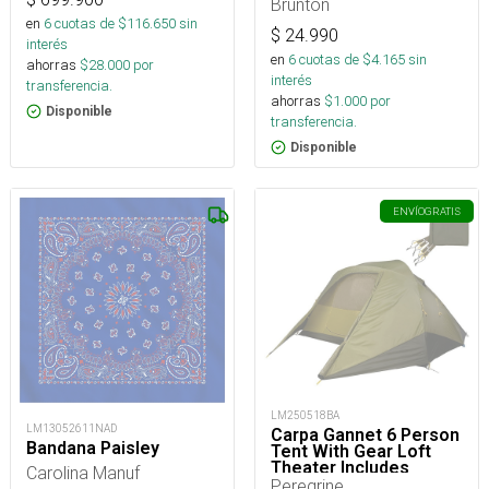
Brunton
en
6
cuotas de $
116.650
sin
$
24.990
interés
en
6
cuotas de $
4.165
sin
ahorras
$
28.000
por
interés
transferencia.
ahorras
$
1.000
por
Disponible
transferencia.
Disponible
ENVÍO
GRATIS
LM250518BA
LM13052611NAD
Carpa Gannet 6 Person
Bandana Paisley
Tent With Gear Loft
Theater Includes
Carolina Manuf
Footprint
Peregrine