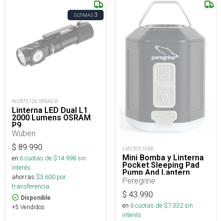
3
ÚLTIMAS
WUB7012618NAD-R
Linterna LED Dual L1
2000 Lumens OSRAM
P9
Wuben
$
89.990
LM230516BA
Mini Bomba y Linterna
en
6
cuotas de $
14.998
sin
Pocket Sleeping Pad
interés
Pump And Lantern
ahorras
$
3.600
por
Peregrine
transferencia.
$
43.990
Disponible
en
6
cuotas de $
7.332
sin
+5 Vendidos
interés