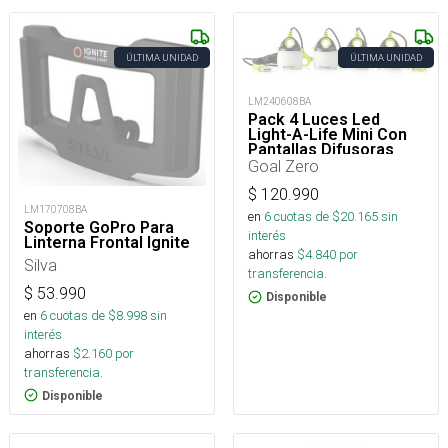
ÚLTIMA UNIDAD
ÚLTIMA UNIDAD
LM240608BA
Pack 4 Luces Led
Light-A-Life Mini Con
Pantallas Difusoras
110 Lúmenes
Goal Zero
$
120.990
LM170708BA
en
6
cuotas de $
20.165
sin
Soporte GoPro Para
interés
Linterna Frontal Ignite
ahorras
$
4.840
por
Silva
transferencia.
$
53.990
Disponible
en
6
cuotas de $
8.998
sin
interés
ahorras
$
2.160
por
transferencia.
Disponible