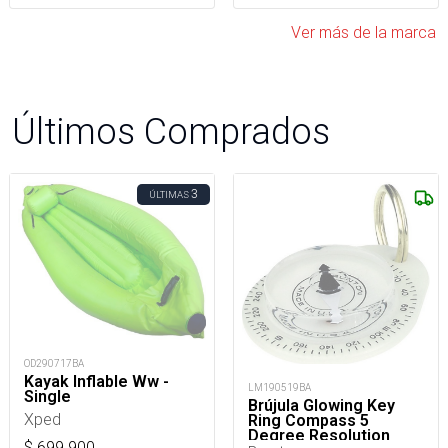
Ver más de la marca
Últimos Comprados
3
ÚLTIMAS
OD290717BA
Kayak Inflable Ww -
LM190519BA
Single
Brújula Glowing Key
Xped
Ring Compass 5
Degree Resolution
$
699.900