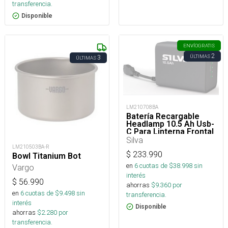
transferencia.
Disponible
ENVÍO
GRATIS
2
ÚLTIMAS
3
ÚLTIMAS
LM210708BA
Batería Recargable
Headlamp 10.5 Ah Usb-
C Para Linterna Frontal
Silva
LM210503BA-R
$
233.990
Bowl Titanium Bot
en
6
cuotas de $
38.998
sin
Vargo
interés
$
56.990
ahorras
$
9.360
por
en
6
cuotas de $
9.498
sin
transferencia.
interés
Disponible
ahorras
$
2.280
por
transferencia.