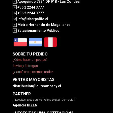
Apoquindo 7331 OF 918 - Las Condes
+56 2 2244 3777
+56 2 2244 3777
info@sherpalife.cl
Metro Hernando de Magallanes
Estacionamiento Público
SOBRE TU PEDIDO
¿Cómo hacer un pedido?
Envíos y Entregas
¿Satisfecho o Reembolsado?
VENTAS MAYORISTAS
distribucion@outcompany.cl
PARTNER
¿Necesitas ayuda en Marketing Digital - Comercial?
Agencia BIZEN