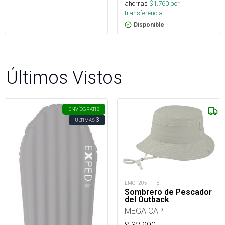
ahorras
$
1.760
por
transferencia.
Disponible
Últimos Vistos
ENVÍO
GRATIS
3
ÚLTIMAS
LMO120511FE
Sombrero de Pescador
del Outback
MEGA CAP