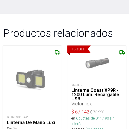
Productos relacionados
15
%
OFF
VN5812
Linterna Coast XP9R -
1200 Lum. Recargable
USB
Victorinox
$
67.142
$
78.990
DOI090901BA-R
en
6
cuotas de $
11.190
sin
Linterna De Mano Luxi
interés