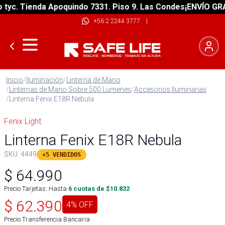
c. Tienda Apoquindo 7331. Piso 9. Las Condes
¡ENVÍO GRATIS
+56 2 2244 3777
|
Inicio
/
Iluminación
/
Linterna de Mano
/
Linternas de Mano Sobre 500 Lumenes
/
Accesorios Iluminarias
/
Linterna Fenix E18R Nebula
Fenix Light
Linterna Fenix E18R Nebula
SKU:
4449
+5 VENDIDOS
$
64.990
Precio Tarjetas: Hasta
6
cuotas de $
10.832
$
62.390
4
% OFF
Precio Transferencia Bancaria