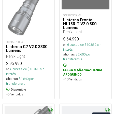
TOR280305J-C
Linterna Frontal
HL18R-T V2.0 800
Lumens
Fenix Light
$
64.990
TOR150700JA
en
6
cuotas de $
10.832
sin
Linterna C7 V2.0 3300
interés
Lumens
ahorras
$
2.600
por
Fenix Light
transferencia.
$
95.990
en
6
cuotas de $
15.998
sin
LLEGA MAÑANA✔️TIENDA
interés
APOQUINDO
ahorras
$
3.840
por
+10 Vendidos
transferencia.
Disponible
+5 Vendidos