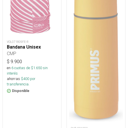
VOL071809FE-R
Bandana Unisex
CMP
$
9.900
en
6
cuotas de $
1.650
sin
interés
ahorras
$
400
por
transferencia.
Disponible