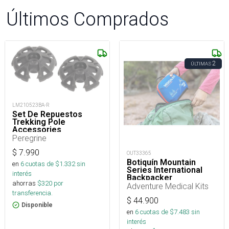
Últimos Comprados
2
ÚLTIMAS
LM210523BA-R
Set De Repuestos
Trekking Pole
Accessories
Peregrine
$
7.990
OUT33365
Botiquín Mountain
en
6
cuotas de $
1.332
sin
Series International
interés
Backpacker
ahorras
$
320
por
Adventure Medical Kits
transferencia.
$
44.900
Disponible
en
6
cuotas de $
7.483
sin
interés