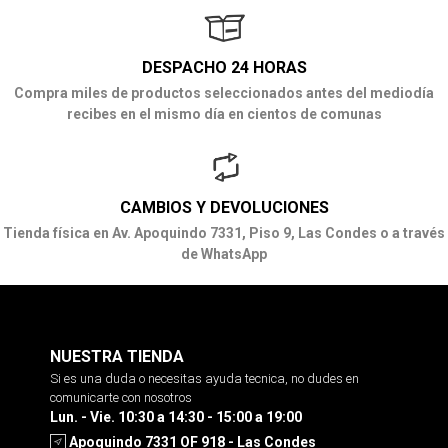
DESPACHO 24 HORAS
Compra miles de productos seleccionados antes del mediodía
recibes en el mismo día en cientos de comunas
CAMBIOS Y DEVOLUCIONES
Tienda física en Av. Apoquindo 7331, Piso 9, Las Condes o a través
de WhatsApp
NUESTRA TIENDA
Si es una duda o necesitas ayuda tecnica, no dudes en
comunicarte con nosotros
Lun. - Vie. 10:30 a 14:30 - 15:00 a 19:00
Apoquindo 7331 OF 918 - Las Condes