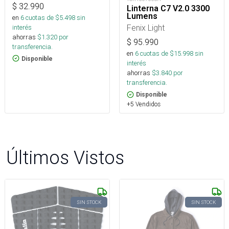
$
32.990
Linterna C7 V2.0 3300
Lumens
en
6
cuotas de $
5.498
sin
Fenix Light
interés
ahorras
$
1.320
por
$
95.990
transferencia.
en
6
cuotas de $
15.998
sin
Disponible
interés
ahorras
$
3.840
por
transferencia.
Disponible
+5 Vendidos
Últimos Vistos
SIN STOCK
SIN STOCK