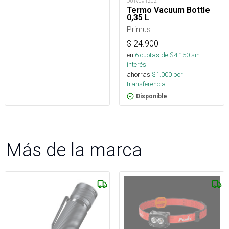
OUTv091202
Termo Vacuum Bottle
0,35 L
Primus
$
24.900
en
6
cuotas de $
4.150
sin
interés
ahorras
$
1.000
por
transferencia.
Disponible
Más de la marca