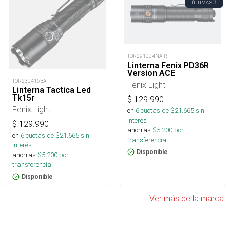
3
ÚLTIMAS
TOR291004NA-R
Linterna Fenix PD36R
Version ACE
TOR230416BA
Fenix Light
Linterna Tactica Led
Tk15r
$
129.990
Fenix Light
en
6
cuotas de $
21.665
sin
interés
$
129.990
ahorras
$
5.200
por
en
6
cuotas de $
21.665
sin
transferencia.
interés
Disponible
ahorras
$
5.200
por
transferencia.
Disponible
Ver más de la marca