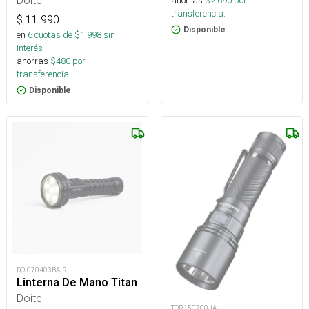
Doite
ahorras
$
2.690
por
transferencia.
$
11.990
Disponible
en
6
cuotas de $
1.998
sin
interés
ahorras
$
480
por
transferencia.
Disponible
DOI070403BA-R
Linterna De Mano Titan
Doite
TOR150700JA