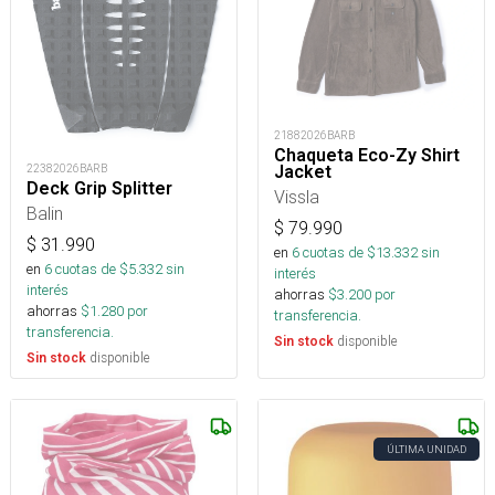
21882026BARB
Chaqueta Eco-Zy Shirt
22382026BARB
Jacket
Deck Grip Splitter
Vissla
Balin
$
79.990
$
31.990
en
6
cuotas de $
13.332
sin
en
6
cuotas de $
5.332
sin
interés
interés
ahorras
$
3.200
por
ahorras
$
1.280
por
transferencia.
transferencia.
disponible
Sin stock
disponible
Sin stock
ÚLTIMA UNIDAD