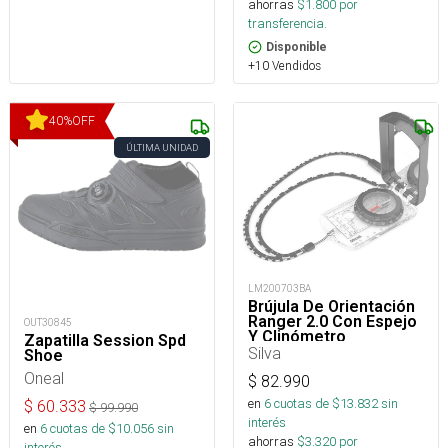
ahorras
$
1.800
por
transferencia.
Disponible
+10 Vendidos
40
%
OFF
ÚLTIMA UNIDAD
LM200703BA
Brújula De Orientación
Ranger 2.0 Con Espejo
OUT30845
Y Clinómetro
Zapatilla Session Spd
Silva
Shoe
Oneal
$
82.990
en
6
cuotas de $
13.832
sin
$
60.333
$
99.990
interés
en
6
cuotas de $
10.056
sin
ahorras
$
3.320
por
interés