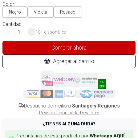
Color
:
Negro
Violeta
Rosado
Cantidad:
-
+
10+ disponibles
Comprar ahora
Agregar al carrito
4%
OFF
Despacho domicilio a
Santiago y Regiones
Revisar disponibilidad y valores
¿TIENES ALGUNA DUDA?
Pregúntanos de este producto por
Whatsapp AQUÍ