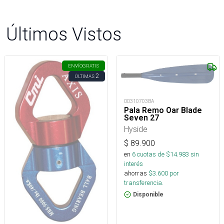
Últimos Vistos
ENVÍO
GRATIS
2
ÚLTIMAS
OD310703BA
Pala Remo Oar Blade
Seven 27
Hyside
$
89.900
en
6
cuotas de $
14.983
sin
interés
ahorras
$
3.600
por
transferencia.
Disponible