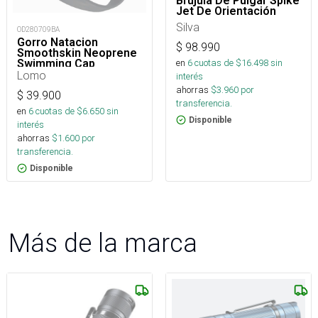
Brújula De Pulgar Spike
Jet De Orientación
Silva
OD280709BA
Gorro Natacion
$
98.990
Smoothskin Neoprene
Swimming Cap
en
6
cuotas de $
16.498
sin
Lomo
interés
ahorras
$
3.960
por
$
39.900
transferencia.
en
6
cuotas de $
6.650
sin
Disponible
interés
ahorras
$
1.600
por
transferencia.
Disponible
Más de la marca