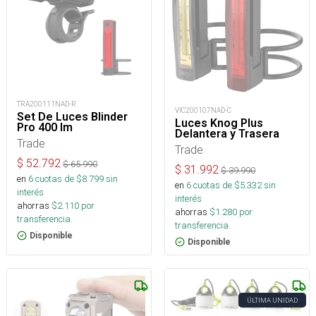
TRA200111NAD-R
VIC200107NAD-C
Set De Luces Blinder
Luces Knog Plus
Pro 400 lm
Delantera y Trasera
Trade
Trade
$
52.792
$
65.990
$
31.992
$
39.990
en
6
cuotas de $
8.799
sin
en
6
cuotas de $
5.332
sin
interés
interés
ahorras
$
2.110
por
ahorras
$
1.280
por
transferencia.
transferencia.
Disponible
Disponible
ÚLTIMA UNIDAD