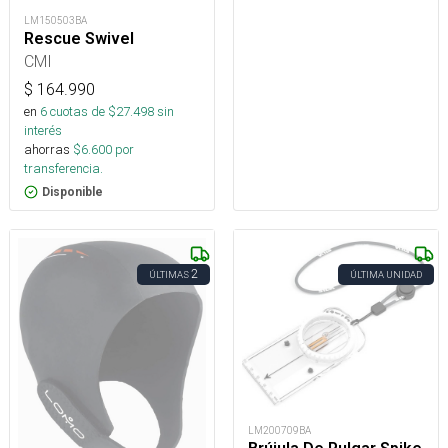
LM150503BA
Rescue Swivel
CMI
$
164.990
en
6
cuotas de $
27.498
sin
interés
ahorras
$
6.600
por
transferencia.
Disponible
2
ÚLTIMAS
ÚLTIMA UNIDAD
LM200709BA