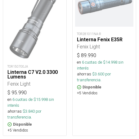
TOR281011NA-R
Linterna Fenix E35R
Fenix Light
$
89.990
en
6
cuotas de $
14.998
sin
TOR150700JA
interés
Linterna C7 V2.0 3300
ahorras
$
3.600
por
Lumens
transferencia.
Fenix Light
Disponible
$
95.990
+5 Vendidos
en
6
cuotas de $
15.998
sin
interés
ahorras
$
3.840
por
transferencia.
Disponible
+5 Vendidos