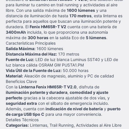
para iluminar tu camino en trail running y actividades al aire
libre. Con una salida máxima de
1600 lúmenes
y una
distancia de iluminación de hasta
170 metros
, esta linterna es
perfecta para aquellos que buscan una iluminación potente y
duradera. El
Fenix HM65R-T V2
cuenta con una batería de
3400mAh
incluida, lo que proporciona una autonomía
máxima de
300 horas
en la salida Eco de
5 lúmenes
.
Características Principales
Salida Máxima:
1600 lúmenes
Distancia Máxima del Haz:
170 metros
Fuente de Luz:
LED de luz blanca Luminus SST40 y LED de
luz blanca cálida OSRAM GW PUSTA1.PM
Vida Útil de la Fuente de Luz:
50.000 horas
Material:
Aleación de magnesio, aluminio y PC de calidad
Beneficios Clave
Con la
Linterna Fenix HM65R-T V2.0
, disfruta de
iluminación potente y duradera
,
comodidad y ajuste
perfecto
gracias a la cabecera ajustable de dos vías, y
seguridad extra
con el silbato de emergencia incluido.
Además, cuenta con
indicación de nivel de batería
y
puerto
de carga USB tipo C
para una mayor conveniencia.
Detalles Técnicos
Categorías:
Linternas, Trail Running, Actividades al Aire Libre