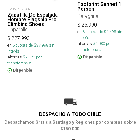
Footprint Gannet 1
Person
LM050609BA-R
Zapatilla De Escalada
Peregrine
Hombre Flagship Pro
Climbing Shoes
$
26.990
Unparallel
en
6
cuotas de $
4.498
sin
interés
$
227.990
ahorras
$
1.080
por
en
6
cuotas de $
37.998
sin
transferencia.
interés
ahorras
$
9.120
por
Disponible
transferencia.
Disponible
DESPACHO A TODO CHILE
Despachamos Gratis a Santiago y Regiones por compras sobre
$150.000