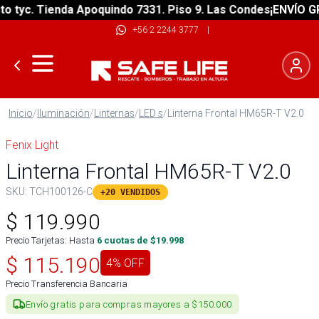
tyc. Tienda Apoquindo 7331. Piso 9. Las Condes
¡ENVÍO GRAT
+56 2 2244 3777
|
Inicio
/
Iluminación
/
Linternas
/
LED s
/
Linterna Frontal HM65R-T V2.0
Fenix Light
Linterna Frontal HM65R-T V2.0
SKU:
TCH100126-C
+20 VENDIDOS
$
119.990
Precio Tarjetas: Hasta
6
cuotas de $
19.998
$
115.190
4
% OFF
Precio Transferencia Bancaria
Envío gratis para compras mayores a $150.000