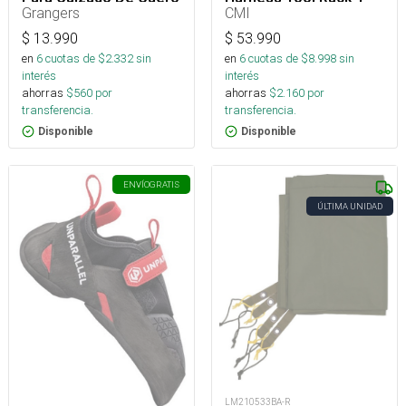
75 Ml
Arborismo
Grangers
CMI
$
13.990
$
53.990
en
6
cuotas de $
2.332
sin
en
6
cuotas de $
8.998
sin
interés
interés
ahorras
$
560
por
ahorras
$
2.160
por
transferencia.
transferencia.
Disponible
Disponible
ENVÍO
GRATIS
ÚLTIMA UNIDAD
LM210533BA-R