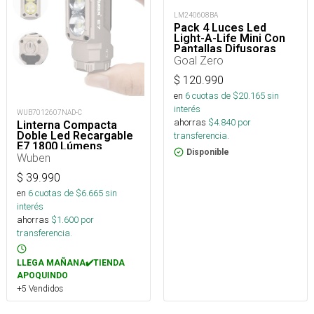
LM240608BA
Pack 4 Luces Led
Light-A-Life Mini Con
Pantallas Difusoras
110 Lúmenes
Goal Zero
$
120.990
en
6
cuotas de $
20.165
sin
interés
WUB7012607NAD-C
ahorras
$
4.840
por
Linterna Compacta
Doble Led Recargable
transferencia.
E7 1800 Lúmens
Disponible
Wuben
$
39.990
en
6
cuotas de $
6.665
sin
interés
ahorras
$
1.600
por
transferencia.
LLEGA MAÑANA✔️TIENDA
APOQUINDO
+5 Vendidos