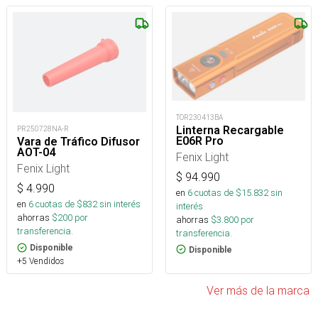
TOR230413BA
Linterna Recargable
PR250728NA-R
E06R Pro
Vara de Tráfico Difusor
AOT-04
Fenix Light
Fenix Light
$
94.990
$
4.990
en
6
cuotas de $
15.832
sin
en
6
cuotas de $
832
sin interés
interés
ahorras
$
200
por
ahorras
$
3.800
por
transferencia.
transferencia.
Disponible
Disponible
+5 Vendidos
Ver más de la marca