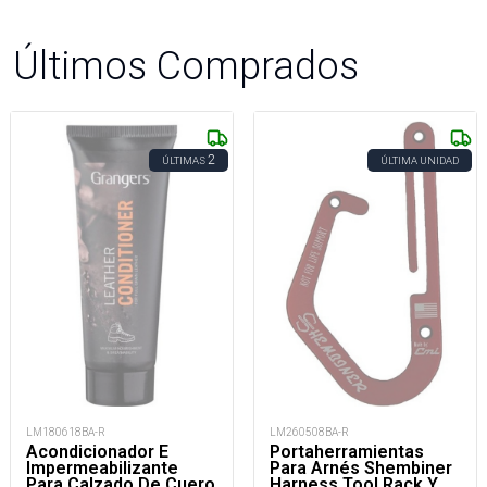
Últimos Comprados
2
ÚLTIMAS
ÚLTIMA UNIDAD
LM180618BA-R
LM260508BA-R
Acondicionador E
Portaherramientas
Impermeabilizante
Para Arnés Shembiner
Para Calzado De Cuero
Harness Tool Rack Y