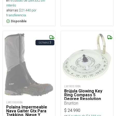
en
6
cuotas de $
89.332
sin
interés
ahorras
$
21.440
por
transferencia.
Disponible
3
ÚLTIMAS
LM190519BA
Brújula Glowing Key
Ring Compass 5
Degree Resolution
Brunton
LM010606BA
Polaina Impermeable
$
24.990
Nava Gaiter Gtx Para
Trekking, Nieve Y