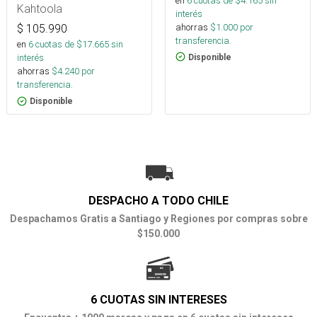
en
6
cuotas de $
4.165
sin
Montaña
Kahtoola
interés
ahorras
$
1.000
por
$
105.990
transferencia.
en
6
cuotas de $
17.665
sin
interés
Disponible
ahorras
$
4.240
por
transferencia.
Disponible
DESPACHO A TODO CHILE
Despachamos Gratis a Santiago y Regiones por compras sobre
$150.000
6 CUOTAS SIN INTERESES