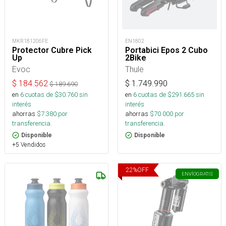
MKR181206FE
EN1802
Protector Cubre Pick
Portabici Epos 2 Cubo
Up
2Bike
Evoc
Thule
$
184.562
$
1.749.990
$
189.690
en
6
cuotas de $
30.760
sin
en
6
cuotas de $
291.665
sin
interés
interés
ahorras
$
7.380
por
ahorras
$
70.000
por
transferencia.
transferencia.
Disponible
Disponible
+5 Vendidos
22
%
OFF
ENVÍO
GRATIS