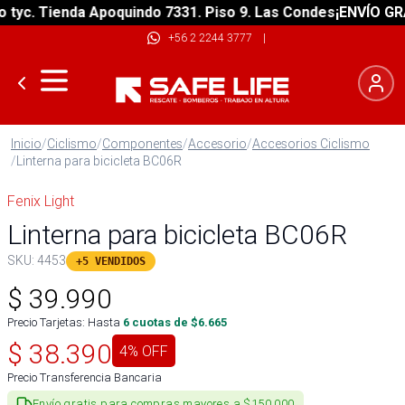
c. Tienda Apoquindo 7331. Piso 9. Las Condes
¡ENVÍO GRATIS
+56 2 2244 3777
|
Inicio
/
Ciclismo
/
Componentes
/
Accesorio
/
Accesorios Ciclismo
/
Linterna para bicicleta BC06R
Fenix Light
Linterna para bicicleta BC06R
SKU:
4453
+5 VENDIDOS
$
39.990
Precio Tarjetas: Hasta
6
cuotas de $
6.665
$
38.390
4
% OFF
Precio Transferencia Bancaria
Envío gratis para compras mayores a $150.000