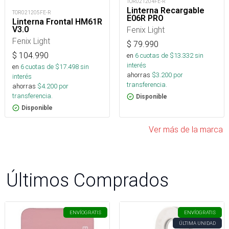
TOR021204FE-R
Linterna Recargable
TOR021205FE-R
E06R PRO
Linterna Frontal HM61R
V3.0
Fenix Light
Fenix Light
$
79.990
$
104.990
en
6
cuotas de $
13.332
sin
interés
en
6
cuotas de $
17.498
sin
ahorras
$
3.200
por
interés
transferencia.
ahorras
$
4.200
por
transferencia.
Disponible
Disponible
Ver más de la marca
Últimos Comprados
ENVÍO
GRATIS
ENVÍO
GRATIS
ÚLTIMA UNIDAD