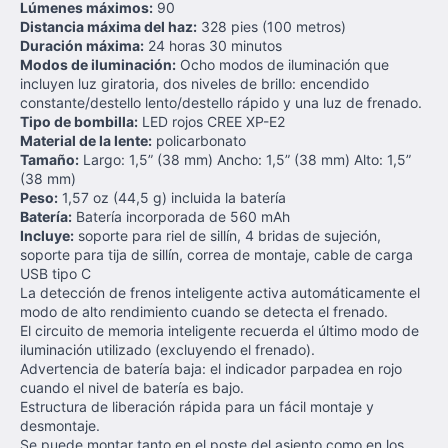
Lúmenes máximos:
90
Distancia máxima del haz:
328 pies (100 metros)
Duración máxima:
24 horas 30 minutos
Modos de iluminación:
Ocho modos de iluminación que
incluyen luz giratoria, dos niveles de brillo: encendido
constante/destello lento/destello rápido y una luz de frenado.
Tipo de bombilla:
LED rojos CREE XP-E2
Material de la lente:
policarbonato
Tamaño:
Largo: 1,5” (38 mm) Ancho: 1,5” (38 mm) Alto: 1,5”
(38 mm)
Peso:
1,57 oz (44,5 g) incluida la batería
Batería:
Batería incorporada de 560 mAh
Incluye:
soporte para riel de sillín, 4 bridas de sujeción,
soporte para tija de sillín, correa de montaje, cable de carga
USB tipo C
La detección de frenos inteligente activa automáticamente el
modo de alto rendimiento cuando se detecta el frenado.
El circuito de memoria inteligente recuerda el último modo de
iluminación utilizado (excluyendo el frenado).
Advertencia de batería baja: el indicador parpadea en rojo
cuando el nivel de batería es bajo.
Estructura de liberación rápida para un fácil montaje y
desmontaje.
Se puede montar tanto en el poste del asiento como en los