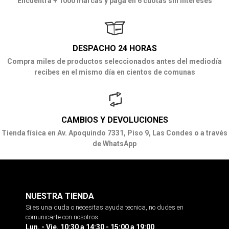
Encuentra + 1000 marcas y paga en 6 cuotas sin intereses
DESPACHO 24 HORAS
Compra miles de productos seleccionados antes del mediodía
recibes en el mismo día en cientos de comunas
CAMBIOS Y DEVOLUCIONES
Tienda física en Av. Apoquindo 7331, Piso 9, Las Condes o a través
de WhatsApp
NUESTRA TIENDA
Si es una duda o necesitas ayuda tecnica, no dudes en
comunicarte con nosotros
Lun. - Vie. 10:30 a 14:30 - 15:00 a 19:00