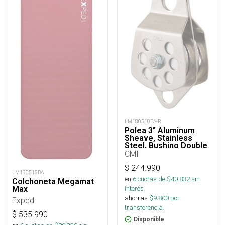
LM180510BA-R
Polea 3" Aluminum
Sheave, Stainless
Steel, Bushing Double
CMI
$
244.990
LM190515BA
en
6
cuotas de $
40.832
sin
Colchoneta Megamat
Max
interés
ahorras
$
9.800
por
Exped
transferencia.
$
535.990
Disponible