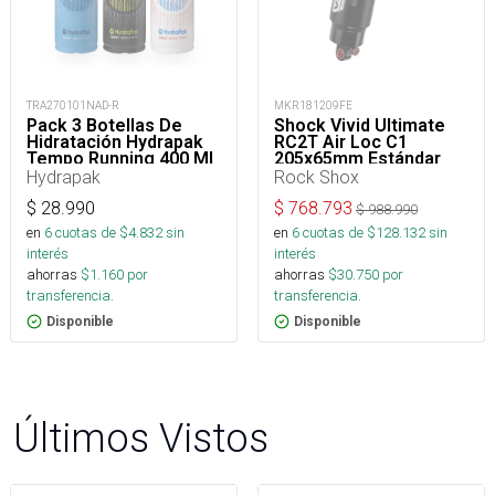
TRA270101NAD-R
MKR181209FE
Pack 3 Botellas De
Shock Vivid Ultimate
Hidratación Hydrapak
RC2T Air Loc C1
Tempo Running 400 Ml
205x65mm Estándar
Trunnion
Hydrapak
Rock Shox
$
28.990
$
768.793
$
988.990
en
6
cuotas de $
4.832
sin
en
6
cuotas de $
128.132
sin
interés
interés
ahorras
$
1.160
por
ahorras
$
30.750
por
transferencia.
transferencia.
Disponible
Disponible
Últimos Vistos