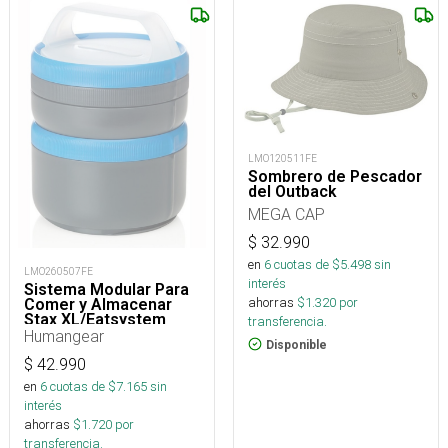
LMO120511FE
Sombrero de Pescador
del Outback
MEGA CAP
$
32.990
en
6
cuotas de $
5.498
sin
LMO260507FE
interés
Sistema Modular Para
ahorras
$
1.320
por
Comer y Almacenar
Stax XL/Eatsystem
transferencia.
Humangear
Disponible
$
42.990
en
6
cuotas de $
7.165
sin
interés
ahorras
$
1.720
por
transferencia.