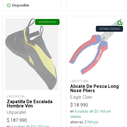
Disponible
ENVÍO
GRATIS
ÚLTIMA UNIDAD
LM070714BA
Alicate De Pesca Long
Nose Pliers
Eagle Claw
LM030601BA
Zapatilla De Escalada
$
18.990
Hombre Vim
en
6
cuotas de $
3.165
sin
Unparallel
interés
$
187.990
ahorras
$
760
por
en
6
cuotas de $
31.332
sin