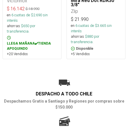
Victorinox
Mira Red Dot RDA30
3/8"
$
16.142
$
18.990
Zlip
en
6
cuotas de $
2.690
sin
$
21.990
interés
en
6
cuotas de $
3.665
sin
ahorras
$
650
por
interés
transferencia.
ahorras
$
880
por
transferencia.
LLEGA MAÑANA✔️TIENDA
APOQUINDO
Disponible
+20 Vendidos
+5 Vendidos
DESPACHO A TODO CHILE
Despachamos Gratis a Santiago y Regiones por compras sobre
$150.000