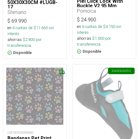
Piel Click Lock With
50X30X30CM #LUGB-
Buckle V2 95 Mm
17_
Pomoca
Shimano
$
24.900
$
69.990
en
6
cuotas de $
4.150
sin
en
6
cuotas de $
11.665
sin
interés
interés
ahorras
$
1.000
por
ahorras
$
2.800
por
transferencia.
transferencia.
Disponible
Disponible
ENVÍO
GRATIS
LM19052608NAD
Bandanas Pet Print