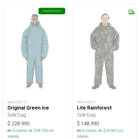
ENVÍO
GRATIS
AWLS100713
AWLS100711
Original Green Ice
Lite Rainforest
Selk'bag
Selk'bag
$
228.990
$
148.990
en
6
cuotas de $
38.165
sin
en
6
cuotas de $
24.832
sin
interés
interés