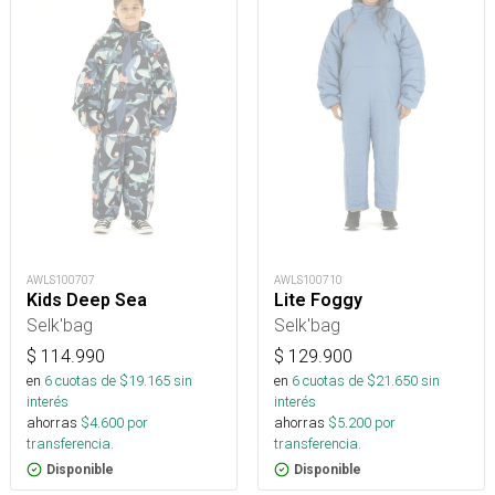
AWLS100710
AWLS100707
Lite Foggy
Kids Deep Sea
Selk'bag
Selk'bag
$
129.900
$
114.990
en
6
cuotas de $
21.650
sin
en
6
cuotas de $
19.165
sin
interés
interés
ahorras
$
5.200
por
ahorras
$
4.600
por
transferencia.
transferencia.
Disponible
Disponible