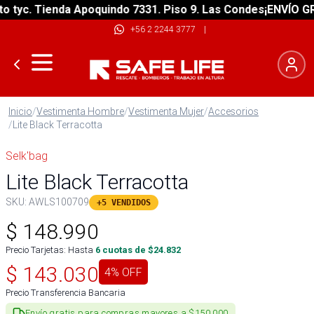
yc. Tienda Apoquindo 7331. Piso 9. Las Condes
¡ENVÍO GRATI
+56 2 2244 3777
|
Inicio
/
Vestimenta Hombre
/
Vestimenta Mujer
/
Accesorios
/
Lite Black Terracotta
Selk'bag
Lite Black Terracotta
SKU:
AWLS100709
+5 VENDIDOS
$
148.990
Precio Tarjetas: Hasta
6
cuotas de $
24.832
$
143.030
4
% OFF
Precio Transferencia Bancaria
Envío gratis para compras mayores a $150.000