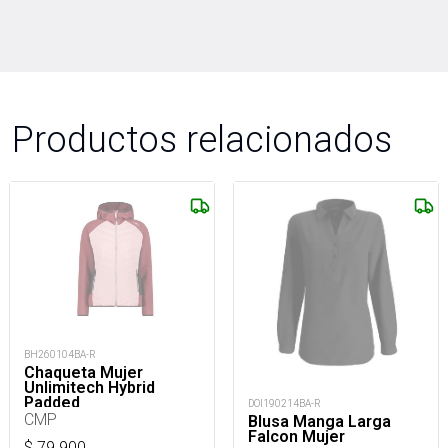
Productos relacionados
BH260104BA-R
Chaqueta Mujer
Unlimitech Hybrid
Padded
DOI190214BA-R
CMP
Blusa Manga Larga
Falcon Mujer
$
79.900