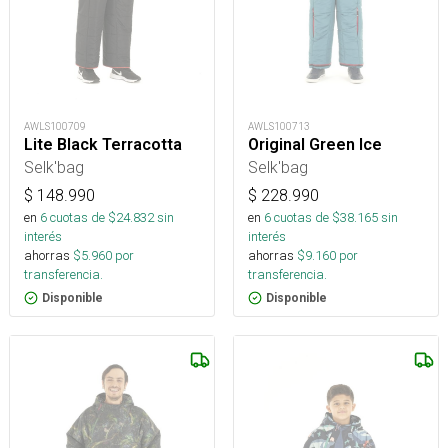
AWLS100709
AWLS100713
Lite Black Terracotta
Original Green Ice
Selk'bag
Selk'bag
$
148.990
$
228.990
en
6
cuotas de $
24.832
sin
en
6
cuotas de $
38.165
sin
interés
interés
ahorras
$
5.960
por
ahorras
$
9.160
por
transferencia.
transferencia.
Disponible
Disponible