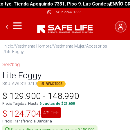
yc. Tienda Apoquindo 7331. Piso 9. Las Condes
¡ENVÍO GRATI
+56 2 2244 3777
|
Inicio
/
Vestimenta Hombre
/
Vestimenta Mujer
/
Accesorios
/
Lite Foggy
Selk'bag
Lite Foggy
SKU:
AWLS100710
+5 VENDIDOS
$
129.900
-
148.990
Precio Tarjetas: Hasta
6
cuotas de $
21.650
$
124.704
4
% OFF
Precio Transferencia Bancaria
Envío gratis para compras mayores a $150.000