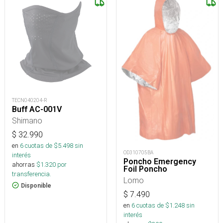
TECN040204-R
Buff AC-001V
Shimano
$
32.990
en
6
cuotas de $
5.498
sin
OD310705BA
interés
Poncho Emergency
ahorras
$
1.320
por
Foil Poncho
transferencia.
Lomo
Disponible
$
7.490
en
6
cuotas de $
1.248
sin
interés