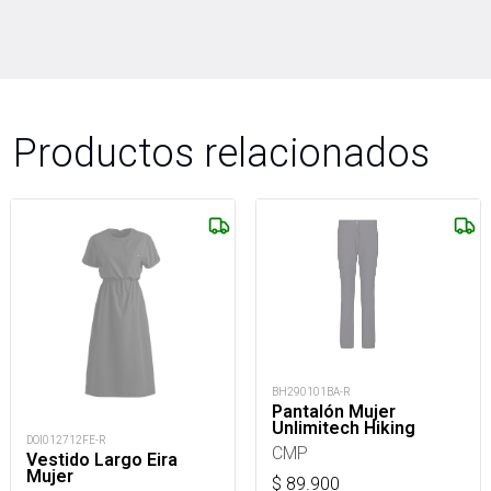
Productos relacionados
BH290101BA-R
Pantalón Mujer
Unlimitech Hiking
DOI012712FE-R
CMP
Vestido Largo Eira
Mujer
$
89.900