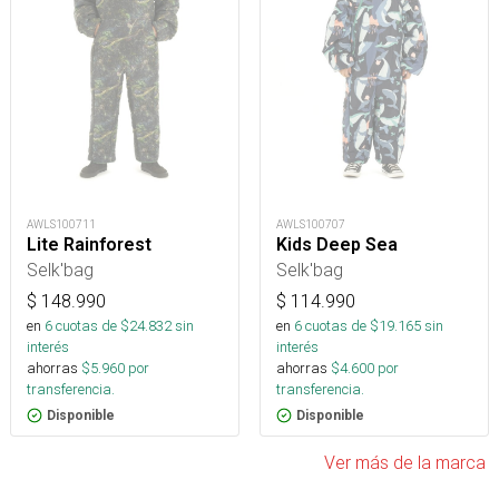
AWLS100711
AWLS100707
Lite Rainforest
Kids Deep Sea
Selk'bag
Selk'bag
$
148.990
$
114.990
en
6
cuotas de $
24.832
sin
en
6
cuotas de $
19.165
sin
interés
interés
ahorras
$
5.960
por
ahorras
$
4.600
por
transferencia.
transferencia.
Disponible
Disponible
Ver más de la marca