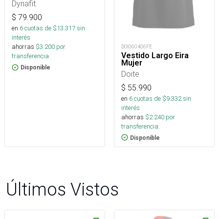
Dynafit
$
79.900
en
6
cuotas de $
13.317
sin
interés
ahorras
$
3.200
por
DOI060406FE
Vestido Largo Eira
transferencia.
Mujer
Disponible
Doite
$
55.990
en
6
cuotas de $
9.332
sin
interés
ahorras
$
2.240
por
transferencia.
Disponible
Últimos Vistos