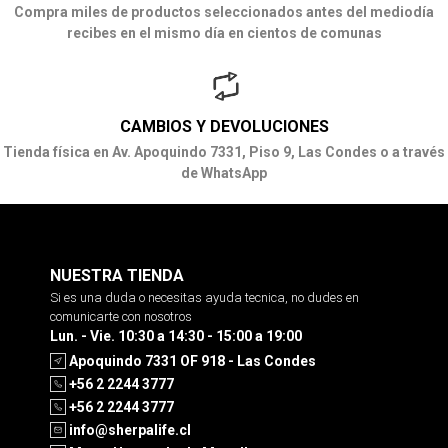
Compra miles de productos seleccionados antes del mediodía
recibes en el mismo día en cientos de comunas
CAMBIOS Y DEVOLUCIONES
Tienda física en Av. Apoquindo 7331, Piso 9, Las Condes o a través
de WhatsApp
NUESTRA TIENDA
Si es una duda o necesitas ayuda tecnica, no dudes en
comunicarte con nosotros
Lun. - Vie. 10:30 a 14:30 - 15:00 a 19:00
Apoquindo 7331 OF 918 - Las Condes
+56 2 2244 3777
+56 2 2244 3777
info@sherpalife.cl