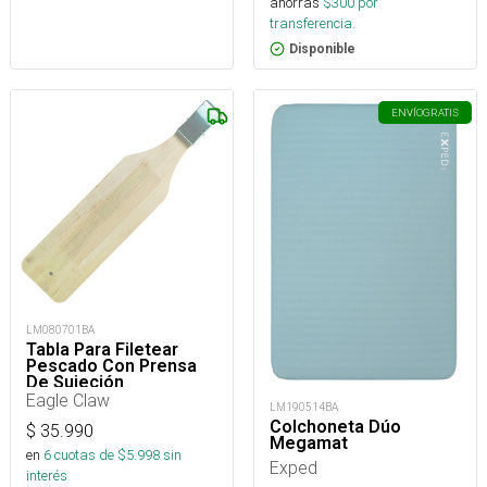
ahorras
$
300
por
transferencia.
Disponible
ENVÍO
GRATIS
LM080701BA
Tabla Para Filetear
Pescado Con Prensa
De Sujeción
Eagle Claw
LM190514BA
Colchoneta Dúo
$
35.990
Megamat
en
6
cuotas de $
5.998
sin
Exped
interés