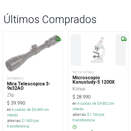
Últimos Comprados
TEC131107NA-C
Microscopio
OUT38855-C
Konustudy-5 1200X
Mira Telescopica 3-
9x32AO
Konus
Zlip
$
28.990
$
39.990
en
6
cuotas de $
4.832
sin
interés
en
6
cuotas de $
6.665
sin
ahorras
$
1.160
por
interés
transferencia.
ahorras
$
1.600
por
transferencia.