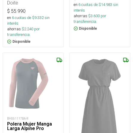
Doite
en
6
cuotas de $
14.983
sin
interés
$
55.990
ahorras
$
3.600
por
en
6
cuotas de $
9.332
sin
transferencia.
interés
Disponible
ahorras
$
2.240
por
transferencia.
Disponible
BH061117BA-R
Polera Mujer Manga
Larga Alpine Pro