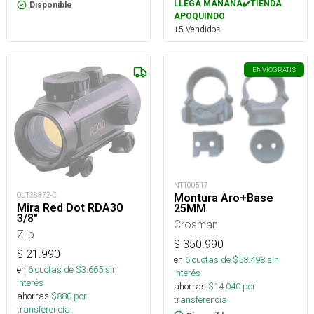
LLEGA MAÑANA✔️TIENDA
Disponible
APOQUINDO
+5 Vendidos
ENVÍO
GRATIS
NT100517
OUT38872-C
Montura Aro+Base
Mira Red Dot RDA30
25MM
3/8"
Crosman
Zlip
$
350.990
$
21.990
en
6
cuotas de $
58.498
sin
en
6
cuotas de $
3.665
sin
interés
interés
ahorras
$
14.040
por
ahorras
$
880
por
transferencia.
transferencia.