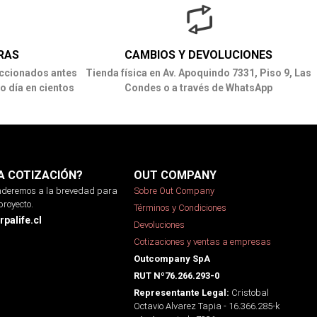
RAS
CAMBIOS Y DEVOLUCIONES
ccionados antes
Tienda física en Av. Apoquindo 7331, Piso 9, Las
o día en cientos
Condes o a través de WhatsApp
A COTIZACIÓN?
OUT COMPANY
onderemos a la brevedad para
Sobre Out Company
proyecto.
Términos y Condiciones
palife.cl
Devoluciones
Cotizaciones y ventas a empresas
Outcompany SpA
RUT Nº76.266.293-0
Cristobal
Representante Legal:
Octavio Alvarez Tapia - 16.366.285-k