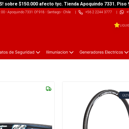
S! sobre $150.000 afecto tyc. Tienda Apoquindo 7331. Piso 
9:00
-
Apoquindo 7331 Of 918 - Santiago - Chile
|
+56 2 2244 3777
|
+
LIQUI
atos de Seguridad
Ilimuniacion
Generadores Electricos
ÚLT