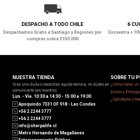
DESPACHO A TODO CHILE
6 CU
Despachamos Gratis a Santiago y Regiones por
Encuentra + 10
compras sobre $150.000
NUESTRA TIENDA
SOBRE TU P
Si es una duda o necesitas ayuda tecnica, no dudes en
¿Cómo hacer un 
comunicarte con nosotros
Envíos y Entrega
Lun. - Vie. 10:30 a 14:30 - 15:00 a 19:00
¿Satisfecho o R
Apoquindo 7331 OF 918 - Las Condes
+56 2 2244 3777
+56 2 2244 3777
info@sherpalife.cl
Metro Hernando de Magallanes
Estacionamiento Público