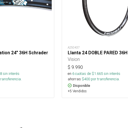
A250437
nation 24" 36H Schrader
Llanta 24 DOBLE PARED 36H
Vision
$
9.990
8
sin interés
en
6
cuotas de $
1.665
sin interés
transferencia.
ahorras
$
400
por transferencia.
Disponible
+5 Vendidos