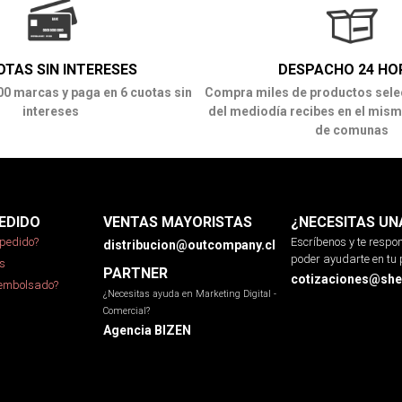
OTAS SIN INTERESES
DESPACHO 24 HO
00 marcas y paga en 6 cuotas sin
Compra miles de productos sele
intereses
del mediodía recibes en el mism
de comunas
EDIDO
VENTAS MAYORISTAS
¿NECESITAS UN
pedido?
Escríbenos y te resp
distribucion@outcompany.cl
poder ayudarte en tu 
s
PARTNER
cotizaciones@sher
eembolsado?
¿Necesitas ayuda en Marketing Digital -
Comercial?
Agencia BIZEN