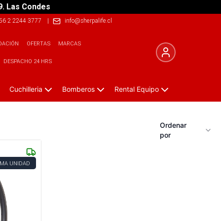
9. Las Condes
56 2 2244 3777
|
info@sherpalife.cl
DACIÓN
OFERTAS
MARCAS
DESPACHO 24 HRS
Cuchilleria
Bomberos
Rental Equipo
Ordenar
por
IMA UNIDAD