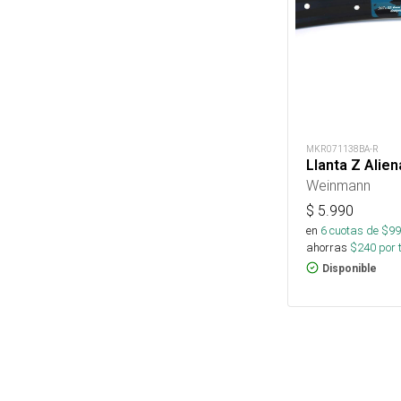
MKR071138BA-R
Llanta Z Alie
Weinmann
$
5.990
en
6
cuotas de $
99
ahorras
$
240
por 
Disponible