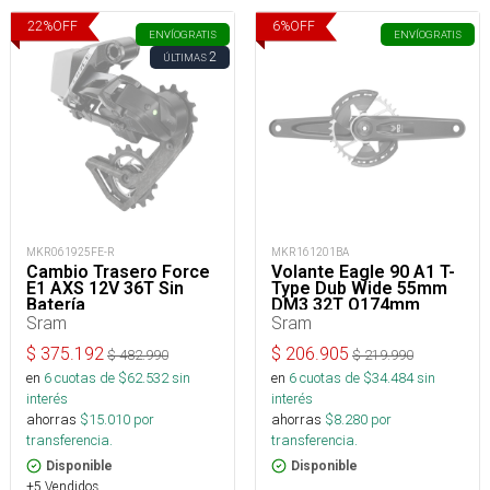
22
%
OFF
6
%
OFF
ENVÍO
GRATIS
ENVÍO
GRATIS
2
ÚLTIMAS
MKR061925FE-R
MKR161201BA
Cambio Trasero Force
Volante Eagle 90 A1 T-
E1 AXS 12V 36T Sin
Type Dub Wide 55mm
Batería
DM3 32T Q174mm
Sram
Sram
$
375.192
$
206.905
$
482.990
$
219.990
en
6
cuotas de $
62.532
sin
en
6
cuotas de $
34.484
sin
interés
interés
ahorras
$
15.010
por
ahorras
$
8.280
por
transferencia.
transferencia.
Disponible
Disponible
+5 Vendidos