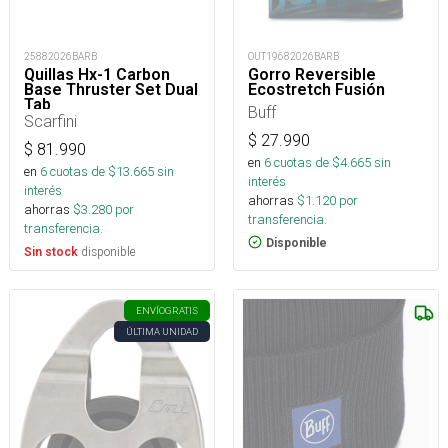
25882026BARB
OUT19682026BARB
Quillas Hx-1 Carbon
Gorro Reversible
Base Thruster Set Dual
Ecostretch Fusión
Tab
Buff
Scarfini
$
27.990
$
81.990
en
6
cuotas de $
4.665
sin
en
6
cuotas de $
13.665
sin
interés
interés
ahorras
$
1.120
por
ahorras
$
3.280
por
transferencia.
transferencia.
Disponible
disponible
Sin stock
ENVÍO
GRATIS
ÚLTIMA UNIDAD