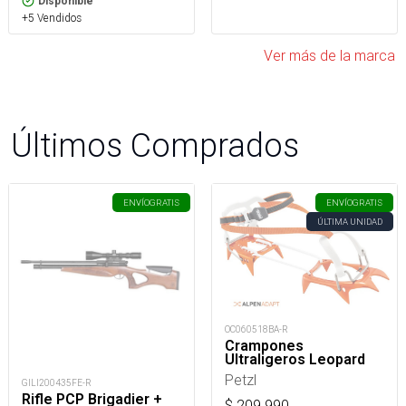
Disponible
+5 Vendidos
Ver más de la marca
Últimos Comprados
ENVÍO
GRATIS
ENVÍO
GRATIS
ÚLTIMA UNIDAD
OC060518BA-R
Crampones
Ultraligeros Leopard
Petzl
GILI200435FE-R
Rifle PCP Brigadier +
$
209.990