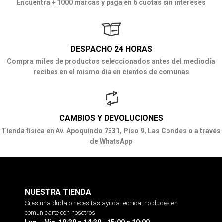
Encuentra + 1000 marcas y paga en 6 cuotas sin intereses
DESPACHO 24 HORAS
Compra miles de productos seleccionados antes del mediodía
recibes en el mismo día en cientos de comunas
CAMBIOS Y DEVOLUCIONES
Tienda física en Av. Apoquindo 7331, Piso 9, Las Condes o a través
de WhatsApp
NUESTRA TIENDA
Si es una duda o necesitas ayuda tecnica, no dudes en
comunicarte con nosotros
Lun. - Vie. 10:30 a 14:30 - 15:00 a 19:00