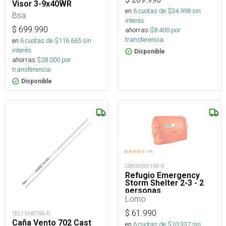
Visor 3-9x40WR
en
6
cuotas de $
34.998
sin
Bsa
interés
$
699.990
ahorras
$
8.400
por
transferencia.
en
6
cuotas de $
116.665
sin
interés
Disponible
ahorras
$
28.000
por
transferencia.
Disponible
ODR300601BR-R
Refugio Emergency
Storm Shelter 2-3 - 2
personas
Lomo
$
61.990
TEC110407BA-R
Caña Vento 702 Cast
en
6
cuotas de $
10.332
sin