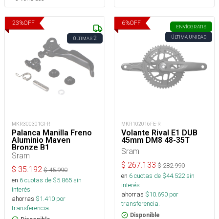
23
%
OFF
6
%
OFF
ENVÍO
GRATIS
ÚLTIMA UNIDAD
2
ÚLTIMAS
MKR300301GI-R
MKR102016FE-R
Palanca Manilla Freno
Volante Rival E1 DUB
Aluminio Maven
45mm DM8 48-35T
Bronze B1
Sram
Sram
$
267.133
$
282.990
$
35.192
$
45.990
en
6
cuotas de $
44.522
sin
en
6
cuotas de $
5.865
sin
interés
interés
ahorras
$
10.690
por
ahorras
$
1.410
por
transferencia.
transferencia.
Disponible