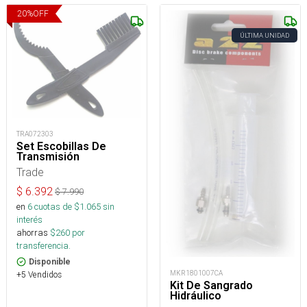
20
%
OFF
ÚLTIMA UNIDAD
TRA072303
Set Escobillas De
Transmisión
Trade
$
6.392
$
7.990
en
6
cuotas de $
1.065
sin
interés
ahorras
$
260
por
transferencia.
Disponible
MKR1801007CA
+5 Vendidos
Kit De Sangrado
Hidráulico