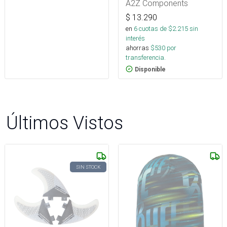
A2Z Components
$
13.290
en
6
cuotas de $
2.215
sin
interés
ahorras
$
530
por
transferencia.
Disponible
Últimos Vistos
SIN STOCK