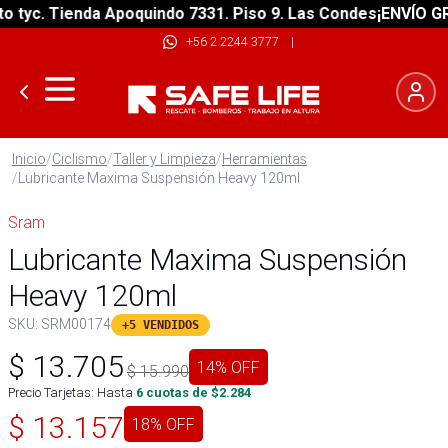
yc. Tienda Apoquindo 7331. Piso 9. Las Condes
¡ENVÍO GRATI
+56 2 2244 3777
|
Inicio
/
Ciclismo
/
Taller y Limpieza
/
Herramientas
/
Lubricante Maxima Suspensión Heavy 120ml
Sram
Lubricante Maxima Suspensión
Heavy 120ml
SKU:
SRM00174
+5 VENDIDOS
$
13.705
14
% OFF
$
15.990
Precio Tarjetas: Hasta
6
cuotas de $
2.284
$
13.157
18
% OFF