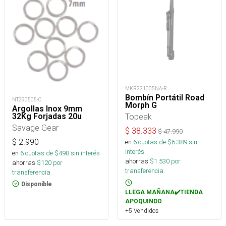
MKR221005NA-R
Bombín Portátil Road
NT290505-C
Morph G
Argollas Inox 9mm
32Kg Forjadas 20u
Topeak
Savage Gear
$
38.333
$
47.990
$
2.990
en
6
cuotas de $
6.389
sin
interés
en
6
cuotas de $
498
sin interés
ahorras
$
1.530
por
ahorras
$
120
por
transferencia.
transferencia.
Disponible
LLEGA MAÑANA✔️TIENDA
APOQUINDO
+5 Vendidos