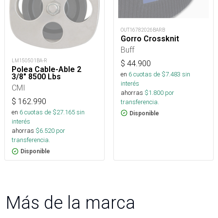
OUT16782026BARB
Gorro Crossknit
Buff
LM150501BA-R
$
44.900
Polea Cable-Able 2
en
6
cuotas de $
7.483
sin
3/8" 8500 Lbs
interés
CMI
ahorras
$
1.800
por
$
162.990
transferencia.
en
6
cuotas de $
27.165
sin
Disponible
interés
ahorras
$
6.520
por
transferencia.
Disponible
Más de la marca