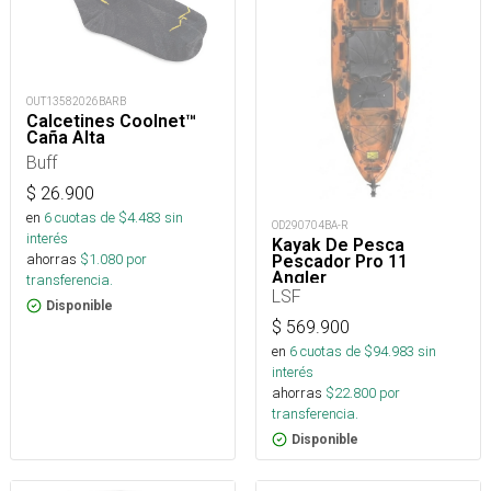
OUT13582026BARB
Calcetines Coolnet™
Caña Alta
Buff
$
26.900
en
6
cuotas de $
4.483
sin
OD290704BA-R
interés
Kayak De Pesca
ahorras
$
1.080
por
Pescador Pro 11
Angler
transferencia.
LSF
Disponible
$
569.900
en
6
cuotas de $
94.983
sin
interés
ahorras
$
22.800
por
transferencia.
Disponible