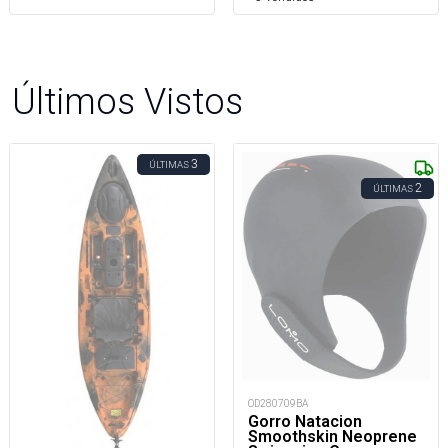
Últimos Vistos
3
ÚLTIMAS
2
ÚLTIMAS
OD280709BA
Gorro Natacion
Smoothskin Neoprene