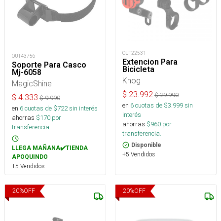
OUT22531
OUT43756
Extencion Para
Soporte Para Casco
Bicicleta
Mj-6058
Knog
MagicShine
$
23.992
$
29.990
$
4.333
$
9.990
en
6
cuotas de $
3.999
sin
en
6
cuotas de $
722
sin interés
interés
ahorras
$
170
por
ahorras
$
960
por
transferencia.
transferencia.
Disponible
LLEGA MAÑANA✔️TIENDA
+5 Vendidos
APOQUINDO
+5 Vendidos
20
%
OFF
20
%
OFF