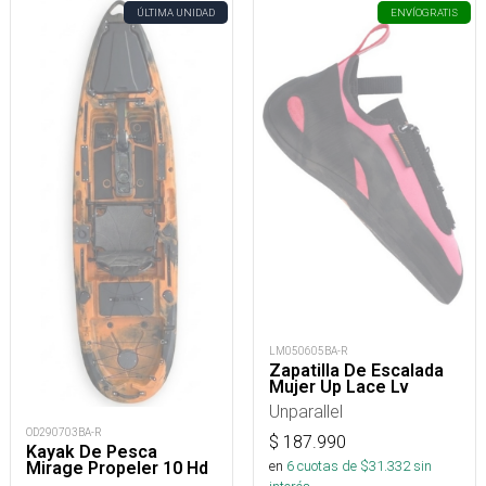
ÚLTIMA UNIDAD
ENVÍO
GRATIS
LM050605BA-R
Zapatilla De Escalada
Mujer Up Lace Lv
Unparallel
OD290703BA-R
$
187.990
Kayak De Pesca
en
6
cuotas de $
31.332
sin
Mirage Propeler 10 Hd