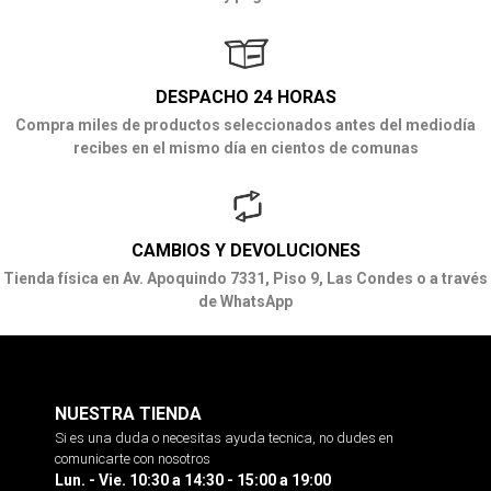
DESPACHO 24 HORAS
Compra miles de productos seleccionados antes del mediodía
recibes en el mismo día en cientos de comunas
CAMBIOS Y DEVOLUCIONES
Tienda física en Av. Apoquindo 7331, Piso 9, Las Condes o a través
de WhatsApp
NUESTRA TIENDA
Si es una duda o necesitas ayuda tecnica, no dudes en
comunicarte con nosotros
Lun. - Vie. 10:30 a 14:30 - 15:00 a 19:00