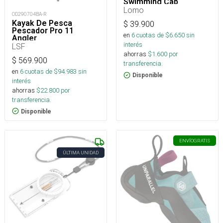
Swimming Cap
Lomo
OD290704BA-R
Kayak De Pesca
$
39.900
Pescador Pro 11
en
6
cuotas de $
6.650
sin
Angler
interés
LSF
ahorras
$
1.600
por
$
569.900
transferencia.
en
6
cuotas de $
94.983
sin
Disponible
interés
ahorras
$
22.800
por
transferencia.
Disponible
ENVÍO
GRATIS
ÚLTIMA UNIDAD