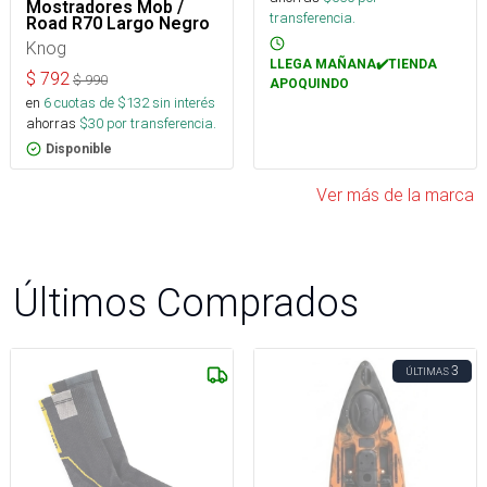
Mostradores Mob /
transferencia.
Road R70 Largo Negro
Knog
LLEGA MAÑANA✔️TIENDA
$
792
$
990
APOQUINDO
en
6
cuotas de $
132
sin interés
ahorras
$
30
por transferencia.
Disponible
Ver más de la marca
Últimos Comprados
3
ÚLTIMAS