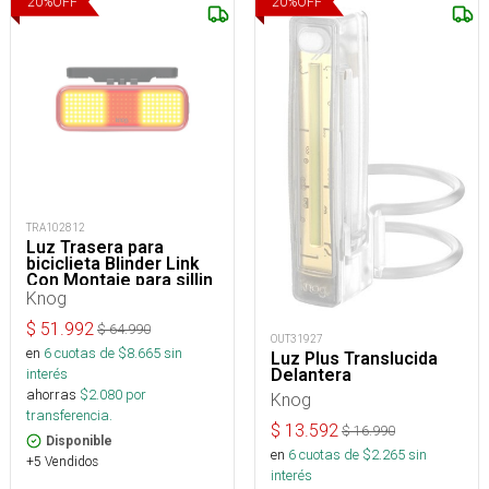
20
%
OFF
20
%
OFF
TRA102812
Luz Trasera para
biciclieta Blinder Link
Con Montaje para sillin
Knog
$
51.992
$
64.990
OUT31927
en
6
cuotas de $
8.665
sin
Luz Plus Translucida
Delantera
interés
ahorras
$
2.080
por
Knog
transferencia.
$
13.592
$
16.990
Disponible
en
6
cuotas de $
2.265
sin
+5 Vendidos
interés