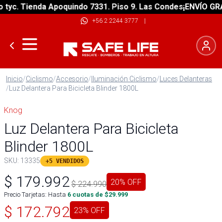
. Tienda Apoquindo 7331. Piso 9. Las Condes
¡ENVÍO GRATIS!
+56 2 2244 3777
|
Inicio
/
Ciclismo
/
Accesorio
/
Iluminación Ciclismo
/
Luces Delanteras
/
Luz Delantera Para Bicicleta Blinder 1800L
Knog
Luz Delantera Para Bicicleta
Blinder 1800L
SKU:
13335
+5 VENDIDOS
$
179.992
20
% OFF
$
224.990
Precio Tarjetas: Hasta
6
cuotas de $
29.999
$
172.792
23
% OFF