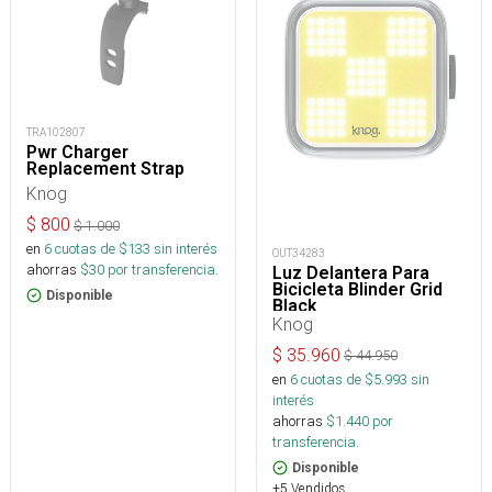
TRA102807
Pwr Charger
Replacement Strap
Knog
$
800
$
1.000
en
6
cuotas de $
133
sin interés
OUT34283
ahorras
$
30
por transferencia.
Luz Delantera Para
Bicicleta Blinder Grid
Disponible
Black
Knog
$
35.960
$
44.950
en
6
cuotas de $
5.993
sin
interés
ahorras
$
1.440
por
transferencia.
Disponible
+5 Vendidos