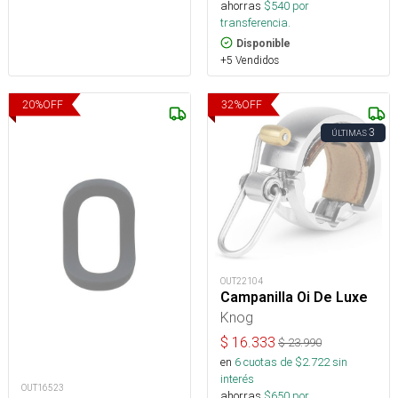
ahorras
$
540
por
transferencia.
Disponible
+5 Vendidos
20
%
OFF
32
%
OFF
3
ÚLTIMAS
OUT22104
Campanilla Oi De Luxe
Knog
$
16.333
$
23.990
en
6
cuotas de $
2.722
sin
interés
OUT16523
ahorras
$
650
por