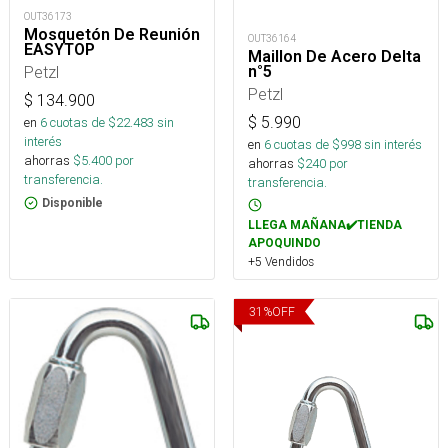
OUT36173
Mosquetón De Reunión
OUT36164
EASYTOP
Maillon De Acero Delta
n°5
Petzl
Petzl
$
134.900
$
5.990
en
6
cuotas de $
22.483
sin
interés
en
6
cuotas de $
998
sin interés
ahorras
$
5.400
por
ahorras
$
240
por
transferencia.
transferencia.
Disponible
LLEGA MAÑANA✔️TIENDA
APOQUINDO
+5 Vendidos
31
%
OFF