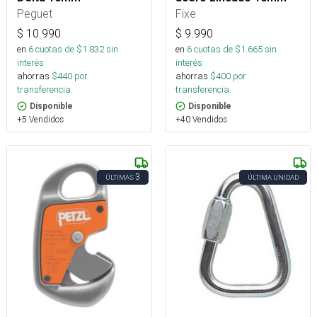
Peguet
Fixe
$
10.990
$
9.990
en
6
cuotas de $
1.832
sin
en
6
cuotas de $
1.665
sin
interés
interés
ahorras
$
440
por
ahorras
$
400
por
transferencia.
transferencia.
Disponible
Disponible
+5 Vendidos
+40 Vendidos
3
ÚLTIMAS
ÚLTIMA UNIDAD