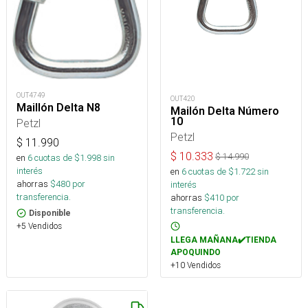
OUT4749
OUT420
Maillón Delta N8
Mailón Delta Número
10
Petzl
Petzl
$
11.990
$
10.333
$
14.990
en
6
cuotas de $
1.998
sin
interés
en
6
cuotas de $
1.722
sin
ahorras
$
480
por
interés
transferencia.
ahorras
$
410
por
transferencia.
Disponible
+5 Vendidos
LLEGA MAÑANA✔️TIENDA
APOQUINDO
+10 Vendidos