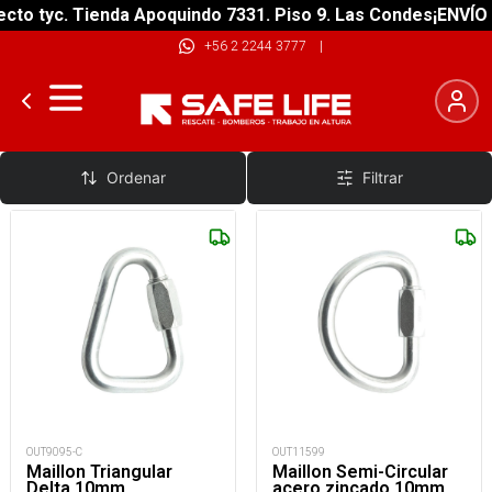
to tyc. Tienda Apoquindo 7331. Piso 9. Las Condes
¡ENVÍO G
+56 2 2244 3777
|
Maillones
Ordenar
Filtrar
OUT9095-C
OUT11599
Maillon Triangular
Maillon Semi-Circular
Delta 10mm
acero zincado 10mm