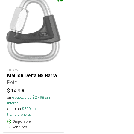
OUT4753
Maillón Delta N8 Barra
Petzl
$
14.990
en
6
cuotas de $
2.498
sin
interés
ahorras
$
600
por
transferencia.
Disponible
+5 Vendidos