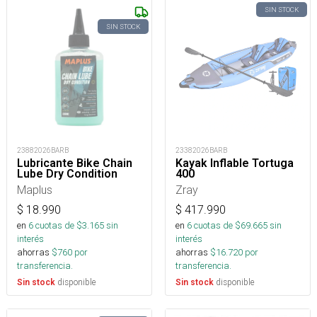
SIN STOCK
SIN STOCK
23882026BARB
23382026BARB
Lubricante Bike Chain
Kayak Inflable Tortuga
Lube Dry Condition
400
Maplus
Zray
$
18.990
$
417.990
en
6
cuotas de $
3.165
sin
en
6
cuotas de $
69.665
sin
interés
interés
ahorras
$
760
por
ahorras
$
16.720
por
transferencia.
transferencia.
disponible
disponible
Sin stock
Sin stock