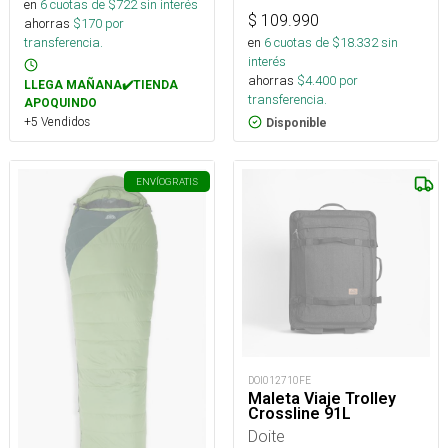
en
6
cuotas de $
722
sin interés
$
109.990
ahorras
$
170
por
transferencia.
en
6
cuotas de $
18.332
sin
interés
ahorras
$
4.400
por
LLEGA MAÑANA✔️TIENDA
transferencia.
APOQUINDO
+5 Vendidos
Disponible
ENVÍO
GRATIS
DOI012710FE
Maleta Viaje Trolley
Crossline 91L
Doite