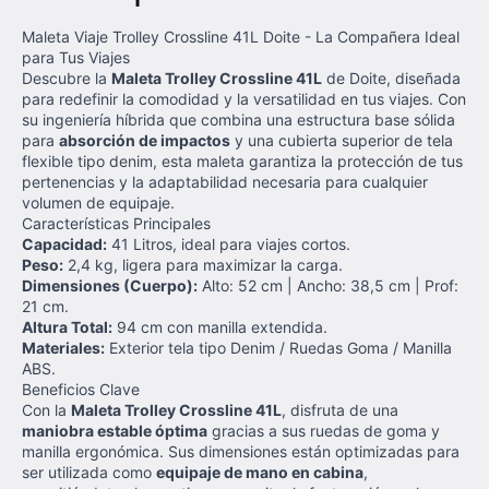
Maleta Viaje Trolley Crossline 41L Doite - La Compañera Ideal
para Tus Viajes
Descubre la
Maleta Trolley Crossline 41L
de Doite, diseñada
para redefinir la comodidad y la versatilidad en tus viajes. Con
su ingeniería híbrida que combina una estructura base sólida
para
absorción de impactos
y una cubierta superior de tela
flexible tipo denim, esta maleta garantiza la protección de tus
pertenencias y la adaptabilidad necesaria para cualquier
volumen de equipaje.
Características Principales
Capacidad:
41 Litros, ideal para viajes cortos.
Peso:
2,4 kg, ligera para maximizar la carga.
Dimensiones (Cuerpo):
Alto: 52 cm | Ancho: 38,5 cm | Prof:
21 cm.
Altura Total:
94 cm con manilla extendida.
Materiales:
Exterior tela tipo Denim / Ruedas Goma / Manilla
ABS.
Beneficios Clave
Con la
Maleta Trolley Crossline 41L
, disfruta de una
maniobra estable óptima
gracias a sus ruedas de goma y
manilla ergonómica. Sus dimensiones están optimizadas para
ser utilizada como
equipaje de mano en cabina
,