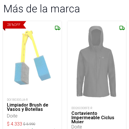
Más de la marca
28
%
OFF
DOI180300JA-R
Limpiador Brush de
DOI260308FE-R
Vasos y Botellas
Cortaviento
Doite
Impermeable Ciclus
Mujer
$
4.333
$
5.990
Doite