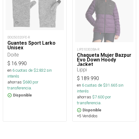
DOI250320FE-R
Guantes Sport Larko
Unisex
LIP310303BA-R
Doite
Chaqueta Mujer Bazpur
Evo Down Hoody
$
16.990
Jacket
Lippi
en
6
cuotas de $
2.832
sin
interés
$
189.990
ahorras
$
680
por
en
6
cuotas de $
31.665
sin
transferencia.
interés
Disponible
ahorras
$
7.600
por
transferencia.
Disponible
+5 Vendidos