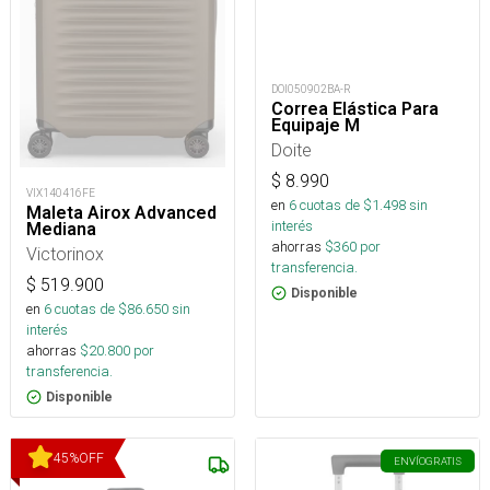
DOI050902BA-R
Correa Elástica Para
Equipaje M
Doite
$
8.990
VIX140416FE
en
6
cuotas de $
1.498
sin
Maleta Airox Advanced
interés
Mediana
ahorras
$
360
por
Victorinox
transferencia.
$
519.900
Disponible
en
6
cuotas de $
86.650
sin
interés
ahorras
$
20.800
por
transferencia.
Disponible
45
%
OFF
ENVÍO
GRATIS