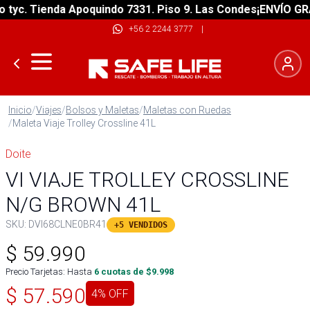
. Tienda Apoquindo 7331. Piso 9. Las Condes
¡ENVÍO GRATIS!
+56 2 2244 3777
|
Inicio
/
Viajes
/
Bolsos y Maletas
/
Maletas con Ruedas
/
Maleta Viaje Trolley Crossline 41L
Doite
VI VIAJE TROLLEY CROSSLINE
N/G BROWN 41L
SKU:
DVI68CLNE0BR41
+5 VENDIDOS
$
59.990
Precio Tarjetas: Hasta
6
cuotas de $
9.998
$
57.590
4
% OFF