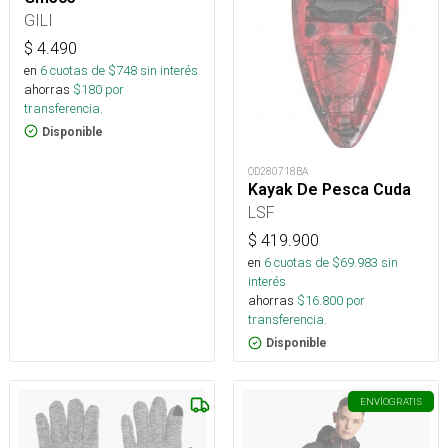
GILI
$
4.490
en
6
cuotas de $
748
sin interés
ahorras
$
180
por
transferencia.
Disponible
OD280718BA
Kayak De Pesca Cuda
LSF
$
419.900
en
6
cuotas de $
69.983
sin
interés
ahorras
$
16.800
por
transferencia.
Disponible
ENVÍO
GRATIS