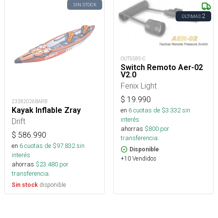
SIN STOCK
2
ÚLTIMAS
OUT5585-C
Switch Remoto Aer-02
V2.0
Fenix Light
$
19.990
23282026BARB
Kayak Inflable Zray
en
6
cuotas de $
3.332
sin
interés
Drift
ahorras
$
800
por
$
586.990
transferencia.
en
6
cuotas de $
97.832
sin
Disponible
interés
+10 Vendidos
ahorras
$
23.480
por
transferencia.
disponible
Sin stock