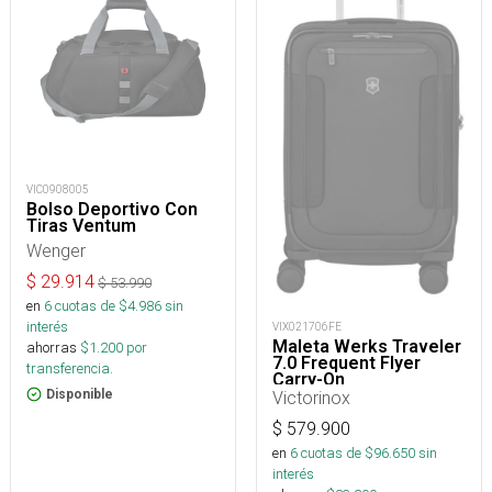
VIC0908005
Bolso Deportivo Con
Tiras Ventum
Wenger
$
29.914
$
53.990
en
6
cuotas de $
4.986
sin
interés
VIX021706FE
Maleta Werks Traveler
ahorras
$
1.200
por
7.0 Frequent Flyer
transferencia.
Carry-On
Victorinox
Disponible
$
579.900
en
6
cuotas de $
96.650
sin
interés