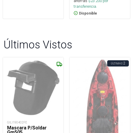
ahorras
$
23.200
por
transferencia.
Disponible
Últimos Vistos
2
ÚLTIMAS
GILI190402FE
Mascara P/Soldar
Gm505