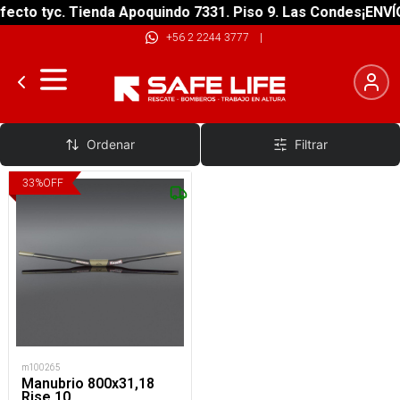
ecto tyc. Tienda Apoquindo 7331. Piso 9. Las Condes
¡ENVÍO
+56 2 2244 3777
|
Manubrios
Ordenar
Filtrar
33
%
OFF
m100265
Manubrio 800x31,18
Rise 10