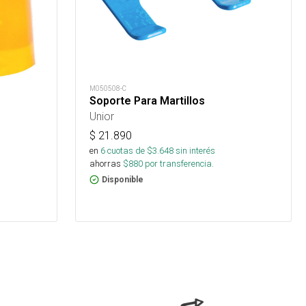
M050508-C
Soporte Para Martillos
Unior
$
21.890
en
6
cuotas de $
3.648
sin interés
ahorras
$
880
por transferencia.
Disponible