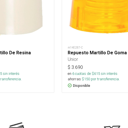
m140287-C
illo De Resina
Repuesto Martillo De Goma
Unior
$
3.690
5
sin interés
en
6
cuotas de $
615
sin interés
transferencia.
ahorras
$
150
por transferencia.
Disponible