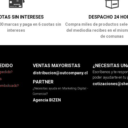
OTAS SIN INTERESES
DESPACHO 24 HO
00 marcas y paga en 6 cuotas sin
Compra miles de productos sele
intereses
del mediodía recibes en el mism
de comunas
EDIDO
VENTAS MAYORISTAS
¿NECESITAS UN
pedido?
Escríbenos y te resp
distribucion@outcompany.cl
poder ayudarte en tu 
s
PARTNER
cotizaciones@sher
eembolsado?
¿Necesitas ayuda en Marketing Digital -
Comercial?
Agencia BIZEN