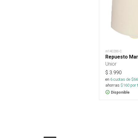
m140286-C
Repuesto Mart
Unior
$
3.990
en
6
cuotas de $
66
ahorras
$
160
por 
Disponible