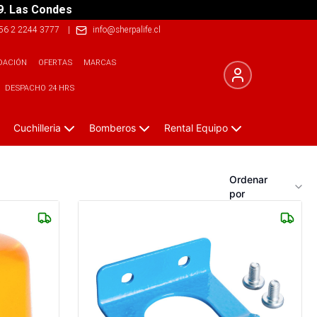
9. Las Condes
56 2 2244 3777
|
info@sherpalife.cl
DACIÓN
OFERTAS
MARCAS
DESPACHO 24 HRS
Cuchilleria
Bomberos
Rental Equipo
Ordenar
por