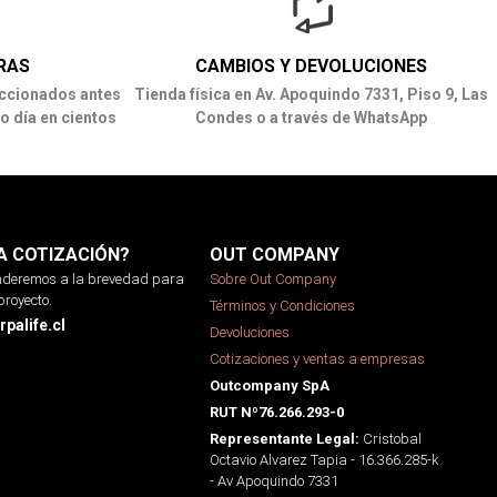
RAS
CAMBIOS Y DEVOLUCIONES
ccionados antes
Tienda física en Av. Apoquindo 7331, Piso 9, Las
o día en cientos
Condes o a través de WhatsApp
A COTIZACIÓN?
OUT COMPANY
onderemos a la brevedad para
Sobre Out Company
proyecto.
Términos y Condiciones
palife.cl
Devoluciones
Cotizaciones y ventas a empresas
Outcompany SpA
RUT Nº76.266.293-0
Cristobal
Representante Legal:
Octavio Alvarez Tapia - 16.366.285-k
- Av Apoquindo 7331