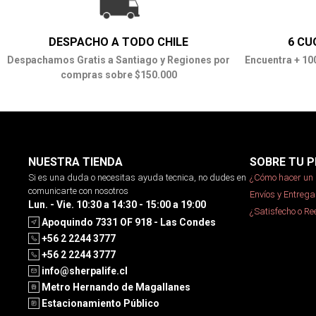
DESPACHO A TODO CHILE
6 CU
Despachamos Gratis a Santiago y Regiones por
Encuentra + 10
compras sobre $150.000
NUESTRA TIENDA
SOBRE TU P
Si es una duda o necesitas ayuda tecnica, no dudes en
¿Cómo hacer un 
comunicarte con nosotros
Envíos y Entrega
Lun. - Vie. 10:30 a 14:30 - 15:00 a 19:00
¿Satisfecho o R
Apoquindo 7331 OF 918 - Las Condes
+56 2 2244 3777
+56 2 2244 3777
info@sherpalife.cl
Metro Hernando de Magallanes
Estacionamiento Público