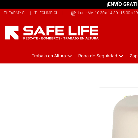
¡ENVÍO GRATI
THEARMY.CL
|
THECLIMB.CL
|
SHERPALIFE.COM.AR
Lun. - Vie. 10:30 a 14:30 - 15:00 a 1
Trabajo en Altura
Ropa de Seguirdad
Zap
Martillo Herramientas Ciclismo