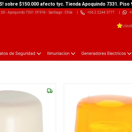
S! sobre $150.000 afecto tyc. Tienda Apoquindo 7331. Piso 
9:00
-
Apoquindo 7331 Of 918 - Santiago - Chile
|
+56 2 2244 3777
|
+
LIQUI
atos de Seguridad
Ilimuniacion
Generadores Electricos