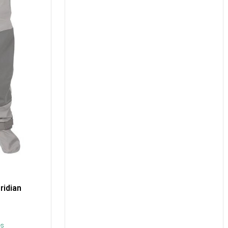
ridian
és