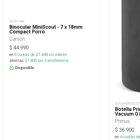
OUT31449
Binocular MiniScout - 7 x 18mm
Compact Porro
Carson
$
44.990
en
6
cuotas de $
7.498
sin interés
ahorras
$
1.800
por transferencia.
Disponible
OUTvolk091023-
Botella Pri
Vacuum 0.
Primus
$
36.900
en
6
cuotas de