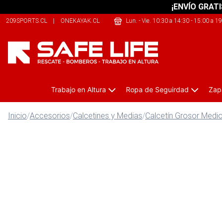
¡ENVÍO GRATI
209SPORTS.CL
|
ONEKAYAK.CL
|
THERIDERLAB.CL
Lun. - Vie. 10:30 a 14:30 - 15:00 a 1
Trabajo en Altura
Ropa de Seguirdad
Zap
Inicio
/
Accesorios
/
Calcetines y Medias
/
Calcetín Grosor Medi