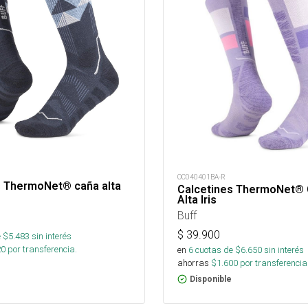
OC040401BA-R
s ThermoNet® caña alta
Calcetines ThermoNet® 
Alta Iris
Buff
$
39.900
 $
5.483
sin interés
20
por transferencia.
en
6
cuotas de $
6.650
sin interés
ahorras
$
1.600
por transferencia
Disponible