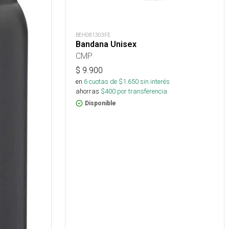
BEH081303FE
Bandana Unisex
CMP
$
9.900
en
6
cuotas de $
1.650
sin interés
ahorras
$
400
por transferencia.
Disponible