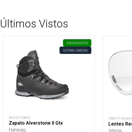
Últimos Vistos
ENVÍO
GRATIS
ÚLTIMA UNIDAD
BH210716BA-R
TUSA171103NA-
Zapato Alverstone II Gtx
Lentes Rea
Hanwag
Intega