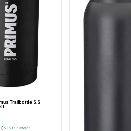
C
mus Trailbottle S.S
8 L
 $
6.150
sin interés