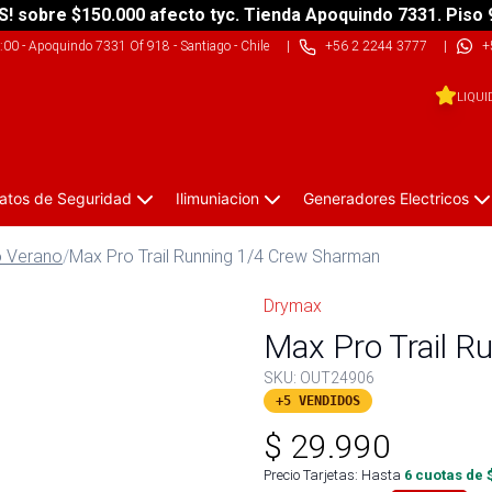
S! sobre $150.000 afecto tyc. Tienda Apoquindo 7331. Piso 
9:00
-
Apoquindo 7331 Of 918 - Santiago - Chile
|
+56 2 2244 3777
|
+
LIQUI
atos de Seguridad
Ilimuniacion
Generadores Electricos
o Verano
/
Max Pro Trail Running 1/4 Crew Sharman
Drymax
Max Pro Trail 
SKU:
OUT24906
+5 VENDIDOS
$
29.990
Precio Tarjetas: Hasta
6
cuotas de 