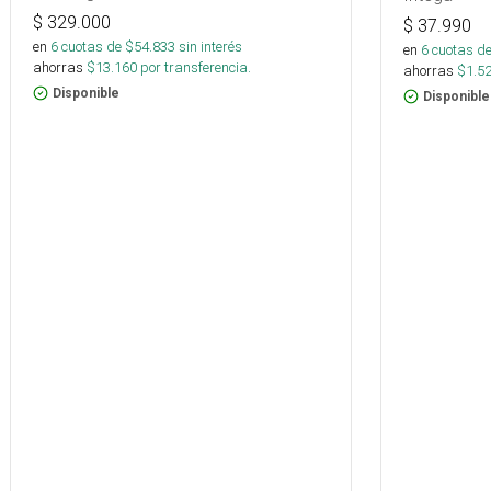
$
329.000
$
37.990
en
6
cuotas de $
54.833
sin interés
en
6
cuotas de
ahorras
$
13.160
por transferencia.
ahorras
$
1.5
Disponible
Disponible