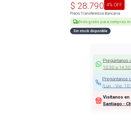
$
28.790
4
% OFF
Precio Transferencia Bancaria
Envío gratis para compras m
Sin stock disponible
Pregúntanos 
10:30 a 14:30
Pregúntanos d
(
Lun. - Vie. 10
Visítanos en
Santiago - Ch