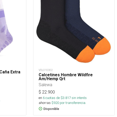
VOL010302
Caña Extra
Calcetines Hombre Wildfire
Am/Hemp Qrt
Salewa
$
22.900
en
6
cuotas de $
3.817
sin interés
.
ahorras
$
920
por transferencia.
Disponible