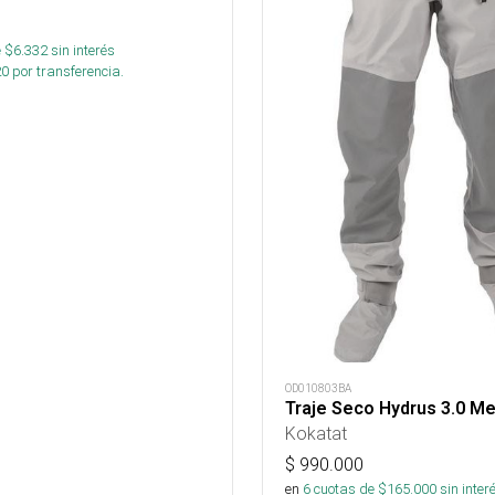
 $
6.332
sin interés
20
por transferencia.
OD010803BA
Traje Seco Hydrus 3.0 Me
Kokatat
$
990.000
en
6
cuotas de $
165.000
sin inter