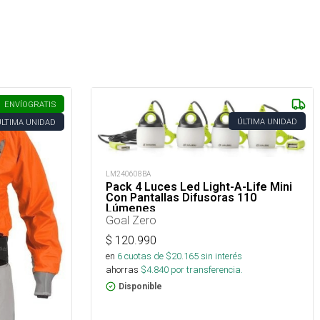
ENVÍO
GRATIS
ÚLTIMA UNIDAD
ÚLTIMA UNIDAD
LM240608BA
Pack 4 Luces Led Light-A-Life Mini
Con Pantallas Difusoras 110
Lúmenes
Goal Zero
$
120.990
en
6
cuotas de $
20.165
sin interés
ahorras
$
4.840
por transferencia.
Disponible