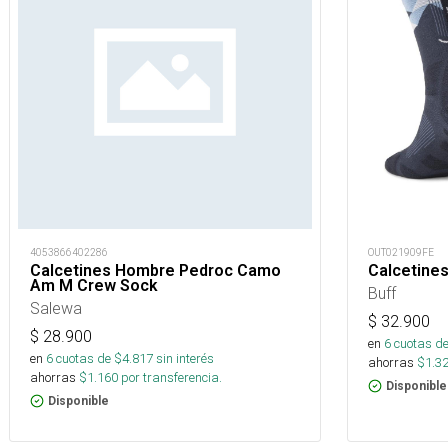
4053866402286
OUT021909FE
Calcetines Hombre Pedroc Camo
Calcetine
Am M Crew Sock
Buff
Salewa
$
32.900
$
28.900
en
6
cuotas de
en
6
cuotas de $
4.817
sin interés
ahorras
$
1.3
ahorras
$
1.160
por transferencia.
Disponible
Disponible