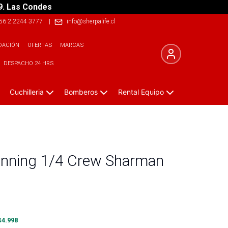
9. Las Condes
56 2 2244 3777
|
info@sherpalife.cl
DACIÓN
OFERTAS
MARCAS
DESPACHO 24 HRS
Cuchilleria
Bomberos
Rental Equipo
Running 1/4 Crew Sharman
$
4.998