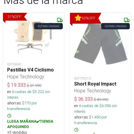
Más de la marca
31
%
OFF
60
%
OFF
ÚLTIMA UNIDAD
ÚLTIMA UNIDAD
OUT16941
Pastillas V4 Ciclismo
Hope Technology
OUT17021-C
Short Royal Impact
$
19.333
$
27.990
Hope Technology
en
6
cuotas de $
3.222
sin
interés
$
36.333
$
89.990
ahorras
$
770
por
en
6
cuotas de $
6.056
sin
transferencia.
interés
ahorras
$
1.450
por
LLEGA MAÑANA✔️TIENDA
transferencia.
APOQUINDO
+5 Vendidos