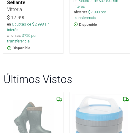
en
6
cuotas de $
32.832
sin
Sellante
interés
Vittoria
ahorras
$
7.880
por
$
17.990
transferencia.
en
6
cuotas de $
2.998
sin
Disponible
interés
ahorras
$
720
por
transferencia.
Disponible
Últimos Vistos