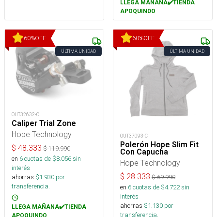
LLEGA MAÑANA✔️TIENDA
APOQUINDO
60
%
OFF
60
%
OFF
ÚLTIMA UNIDAD
ÚLTIMA UNIDAD
OUT32632-C
Caliper Trial Zone
Hope Technology
OUT37093-C
Polerón Hope Slim Fit
$
48.333
$
119.990
Con Capucha
en
6
cuotas de $
8.056
sin
Hope Technology
interés
$
28.333
ahorras
$
1.930
por
$
69.990
transferencia.
en
6
cuotas de $
4.722
sin
interés
ahorras
$
1.130
por
LLEGA MAÑANA✔️TIENDA
transferencia.
APOQUINDO