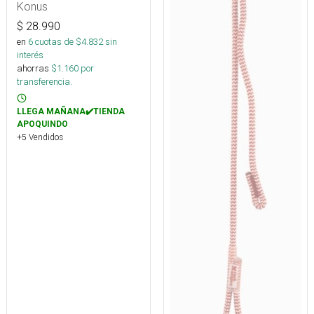
Konus
$
28.990
en
6
cuotas de $
4.832
sin
interés
ahorras
$
1.160
por
transferencia.
LLEGA MAÑANA✔️TIENDA
APOQUINDO
+5 Vendidos