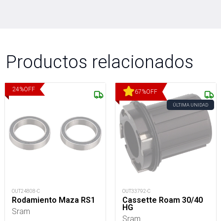
Productos relacionados
24
%
OFF
67
%
OFF
ÚLTIMA UNIDAD
OUT24808-C
OUT33792-C
Rodamiento Maza RS1
Cassette Roam 30/40
HG
Sram
Sram