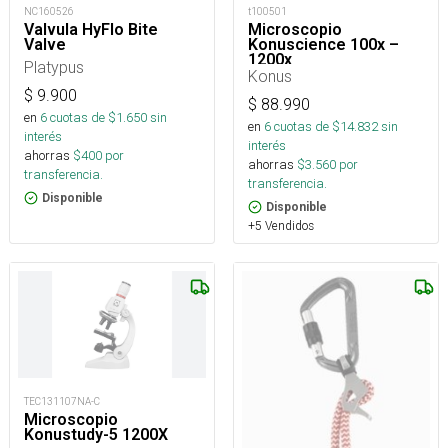
NC160526
t100501
Valvula HyFlo Bite
Microscopio
Valve
Konuscience 100x –
1200x
Platypus
Konus
$
9.900
$
88.990
en
6
cuotas de $
1.650
sin
en
6
cuotas de $
14.832
sin
interés
interés
ahorras
$
400
por
ahorras
$
3.560
por
transferencia.
transferencia.
Disponible
Disponible
+5 Vendidos
TEC131107NA-C
Microscopio
Konustudy-5 1200X