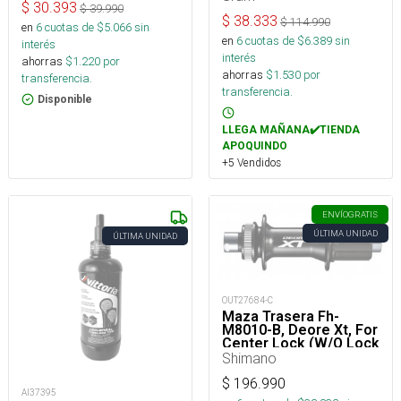
$
30.393
$
39.990
$
38.333
$
114.990
en
6
cuotas de $
5.066
sin
en
6
cuotas de $
6.389
sin
interés
interés
ahorras
$
1.220
por
ahorras
$
1.530
por
transferencia.
transferencia.
Disponible
LLEGA MAÑANA✔️TIENDA
APOQUINDO
+5 Vendidos
ENVÍO
GRATIS
ÚLTIMA UNIDAD
ÚLTIMA UNIDAD
OUT27684-C
Maza Trasera Fh-
M8010-B, Deore Xt, For
Center Lock (W/O Lock
Shimano
$
196.990
AI37395