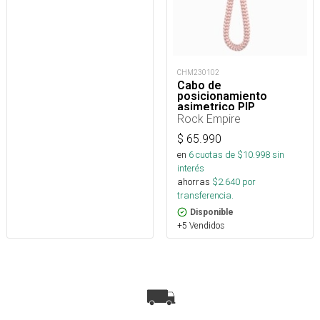
CHM230102
Cabo de
posicionamiento
asimetrico PIP
regulable 15 a 85 cm
Rock Empire
$
65.990
en
6
cuotas de $
10.998
sin
interés
ahorras
$
2.640
por
transferencia.
Disponible
+5 Vendidos