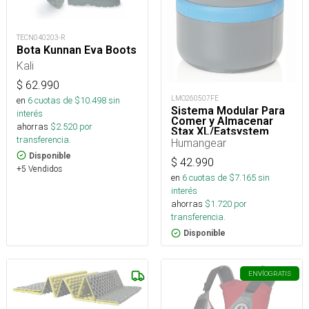
TECN040203-R
Bota Kunnan Eva Boots
Kali
$
62.990
LMO260507FE
en
6
cuotas de $
10.498
sin
Sistema Modular Para
interés
Comer y Almacenar
ahorras
$
2.520
por
Stax XL/Eatsystem
transferencia.
Humangear
Disponible
$
42.990
+5 Vendidos
en
6
cuotas de $
7.165
sin
interés
ahorras
$
1.720
por
transferencia.
Disponible
ENVÍO
GRATIS