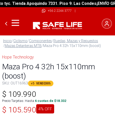
yc. Tienda Apoquindo 7331. Piso 9. Las Condes
¡ENVÍO GRATI
+56 2 2244 3777
|
Inicio
/
Ciclismo
/
Componentes
/
Ruedas, Mazas y Repuestos
/
Mazas Delanteras MTB
/
Maza Pro 4 32h 15x110mm (boost)
Hope Technology
Maza Pro 4 32h 15x110mm
(boost)
SKU:
OUT16963
+5 VENDIDOS
$
109.990
Precio Tarjetas: Hasta
6
cuotas de $
18.332
$
105.590
4
% OFF