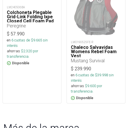
LM240506BA
Colchoneta Plegable
Grid-Link Folding Ixpe
Closed Cell Foam Pad
Peregrine
$
57.990
en
6
cuotas de $
9.665
sin
LMO190525FE-R
interés
Chaleco Salvavidas
ahorras
$
2.320
por
Womens Rebel Foam
Vest
transferencia.
Mustang Survival
Disponible
$
239.990
en
6
cuotas de $
39.998
sin
interés
ahorras
$
9.600
por
transferencia.
Disponible