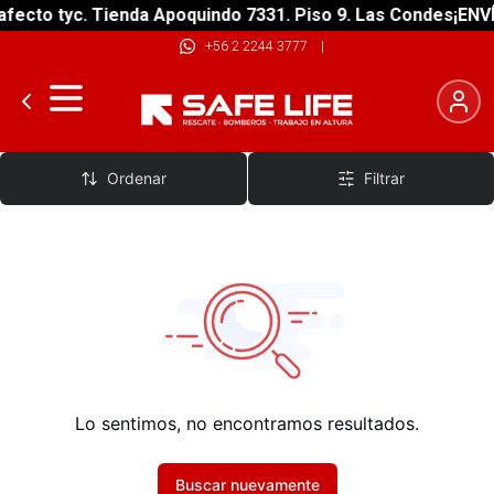
fecto tyc. Tienda Apoquindo 7331. Piso 9. Las Condes
¡ENVÍ
+56 2 2244 3777
|
Medidores de presión
Ordenar
Filtrar
Lo sentimos, no encontramos resultados.
Buscar nuevamente