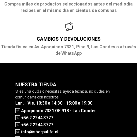
Compra miles de productos seleccionados antes del mediodía
recibes en el mismo día en cientos de comunas
CAMBIOS Y DEVOLUCIONES
Tienda física en Av. Apoquindo 7331, Piso 9, Las Condes o a través
de WhatsApp
NUESTRA TIENDA
Si es una duda o necesitas ayuda tecnica, no dudes en
comunicarte con nosotros
Lun. - Vie. 10:30 a 14:30 - 15:00 a 19:00
Apoquindo 7331 OF 918 - Las Condes
+56 2 2244 3777
+56 2 2244 3777
info@sherpalife.cl