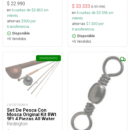
$
22.990
$
33.333
$
97.990
en
6
cuotas de $
3.832
sin
en
6
cuotas de $
5.556
sin
interés
interés
ahorras
$
920
por
ahorras
$
1.330
por
transferencia.
transferencia.
Disponible
Disponible
+5 Vendidos
+5 Vendidos
ENVÍO
GRATIS
LM100706BA-R
Set De Pesca Con
Mosca Original Kit 8Wt
9Ft 4 Piezas All Water
Redington