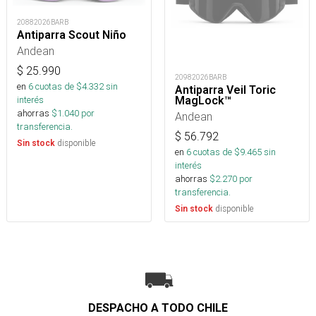
20882026BARB
Antiparra Scout Niño
Andean
$
25.990
20982026BARB
en
6
cuotas de $
4.332
sin
Antiparra Veil Toric
MagLock™
interés
ahorras
$
1.040
por
Andean
transferencia.
$
56.792
disponible
Sin stock
en
6
cuotas de $
9.465
sin
interés
ahorras
$
2.270
por
transferencia.
disponible
Sin stock
DESPACHO A TODO CHILE