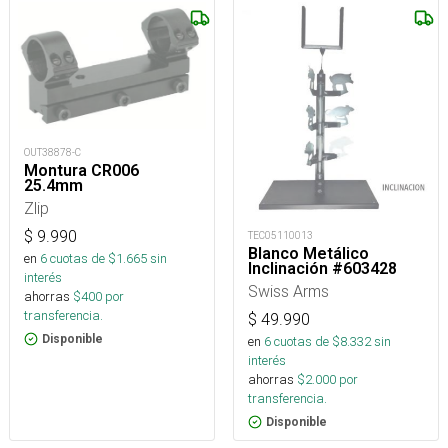
OUT38878-C
Montura CR006
25.4mm
Zlip
$
9.990
TEC05110013
Blanco Metálico
en
6
cuotas de $
1.665
sin
Inclinación #603428
interés
Swiss Arms
ahorras
$
400
por
transferencia.
$
49.990
Disponible
en
6
cuotas de $
8.332
sin
interés
ahorras
$
2.000
por
transferencia.
Disponible