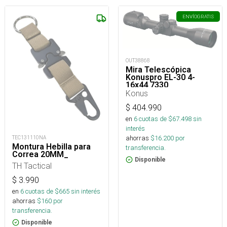
ENVÍO
GRATIS
OUT38868
Mira Telescópica
Konuspro EL-30 4-
16x44 7330
Konus
$
404.990
en
6
cuotas de $
67.498
sin
interés
ahorras
$
16.200
por
TEC131110NA
Montura Hebilla para
transferencia.
Correa 20MM_
Disponible
TH Tactical
$
3.990
en
6
cuotas de $
665
sin interés
ahorras
$
160
por
transferencia.
Disponible