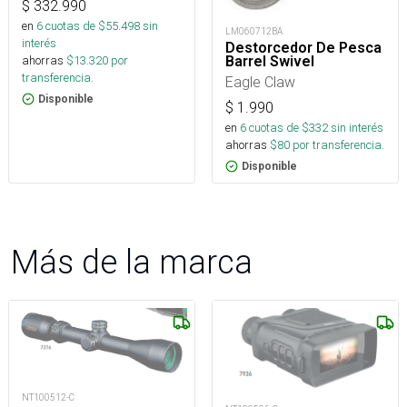
$
332.990
en
6
cuotas de $
55.498
sin
LM060712BA
interés
Destorcedor De Pesca
ahorras
$
13.320
por
Barrel Swivel
transferencia.
Eagle Claw
Disponible
$
1.990
en
6
cuotas de $
332
sin interés
ahorras
$
80
por transferencia.
Disponible
Más de la marca
NT100512-C