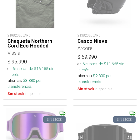
21982026BARB
21382026BARB
Chaqueta Northern
Casco Nieve
Cord Eco Hooded
Arcore
Vissla
$
69.990
$
96.990
en
6
cuotas de $
11.665
sin
en
6
cuotas de $
16.165
sin
interés
interés
ahorras
$
2.800
por
ahorras
$
3.880
por
transferencia.
transferencia.
disponible
Sin stock
disponible
Sin stock
SIN STOCK
SIN STOCK