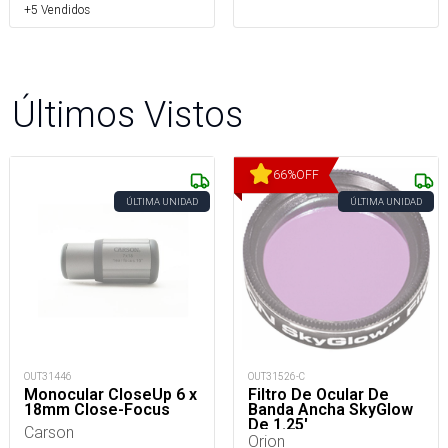
+5 Vendidos
Últimos Vistos
66
%
OFF
ÚLTIMA UNIDAD
ÚLTIMA UNIDAD
OUT31446
OUT31526-C
Monocular CloseUp 6 x
Filtro De Ocular De
18mm Close-Focus
Banda Ancha SkyGlow
De 1.25'
Carson
Orion