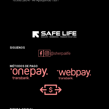
16.366.285-k - Av Apoquindo 7331
SIGUENOS
@sherpalife
MÉTODOS DE PAGO