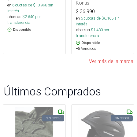
Konus
en
6
cuotas de $
10.998
sin
interés
$
36.990
ahorras
$
2.640
por
en
6
cuotas de $
6.165
sin
transferencia.
interés
ahorras
$
1.480
por
Disponible
transferencia.
Disponible
+5 Vendidos
Ver más de la marca
Últimos Comprados
SIN STOCK
SIN STOCK