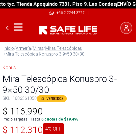
tyc. Tienda Apoquindo 7331. Piso 9. Las Condes
¡ENVÍO GRAT
+56 2 2244 3777
|
Inicio
/
Armería
/
Miras
/
Miras Telescópicas
/
Mira Telescópica Konuspro 3-9×50 30/30
Konus
Mira Telescópica Konuspro 3-
9×50 30/30
SKU:
1606361050
+5 VENDIDOS
$
116.990
Precio Tarjetas: Hasta
6
cuotas de $
19.498
$
112.310
4
% OFF