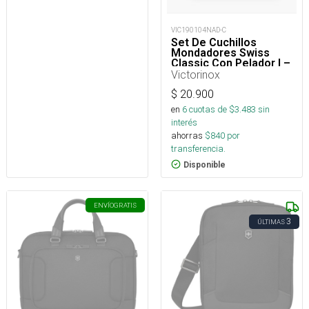
VIC190104NAD-C
Set De Cuchillos
Mondadores Swiss
Classic Con Pelador I –
3 piezas
Victorinox
$
20.900
en
6
cuotas de $
3.483
sin
interés
ahorras
$
840
por
transferencia.
Disponible
ENVÍO
GRATIS
3
ÚLTIMAS