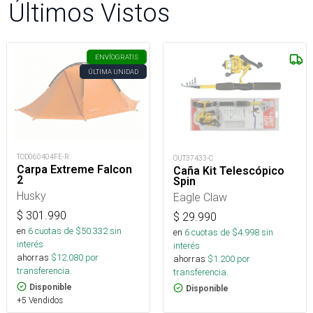
Últimos Vistos
ENVÍO
GRATIS
ÚLTIMA UNIDAD
TOD060404FE-R
OUT37433-C
Carpa Extreme Falcon
Caña Kit Telescópico
2
Spin
Husky
Eagle Claw
$
301.990
$
29.990
en
6
cuotas de $
50.332
sin
en
6
cuotas de $
4.998
sin
interés
interés
ahorras
$
12.080
por
ahorras
$
1.200
por
transferencia.
transferencia.
Disponible
Disponible
+5 Vendidos