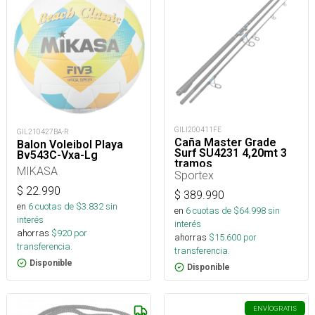
GILI200411FE
GIL210427BA-R
Caña Master Grade
Balon Voleibol Playa
Surf SU4231 4,20mt 3
Bv543C-Vxa-Lg
tramos
MIKASA
Sportex
$
22.990
$
389.990
en
6
cuotas de $
3.832
sin
en
6
cuotas de $
64.998
sin
interés
interés
ahorras
$
920
por
ahorras
$
15.600
por
transferencia.
transferencia.
Disponible
Disponible
ENVÍO
GRATIS