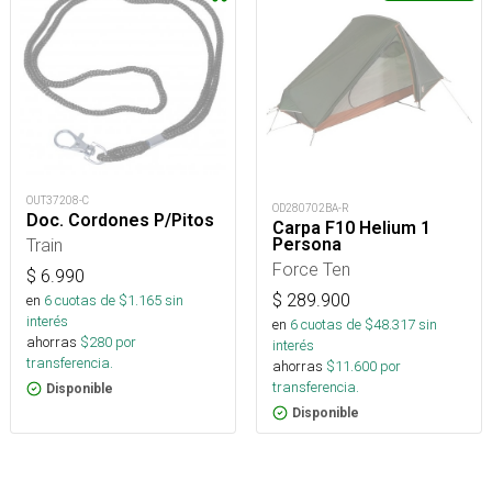
OUT37208-C
OD280702BA-R
Doc. Cordones P/Pitos
Carpa F10 Helium 1
Persona
Train
Force Ten
$
6.990
$
289.900
en
6
cuotas de $
1.165
sin
interés
en
6
cuotas de $
48.317
sin
ahorras
$
280
por
interés
transferencia.
ahorras
$
11.600
por
transferencia.
Disponible
Disponible