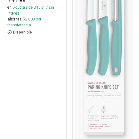
$
94.900
en
6
cuotas de $
15.817
sin
interés
ahorras
$
3.800
por
transferencia.
Disponible