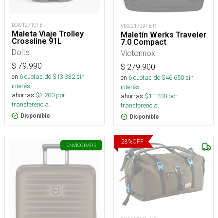
DOI012710FE
VIX021709FE-R
Maleta Viaje Trolley
Maletín Werks Traveler
Crossline 91L
7.0 Compact
Doite
Victorinox
$
79.990
$
279.900
en
6
cuotas de $
13.332
sin
en
6
cuotas de $
46.650
sin
interés
interés
ahorras
$
3.200
por
ahorras
$
11.200
por
transferencia.
transferencia.
Disponible
Disponible
28
%
OFF
ENVÍO
GRATIS