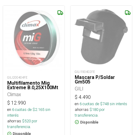
GILI190402FE
Mascara P/Soldar
GILI200404FE
Gm505
Multifilamento Mig
Extreme B.0,25X100Mt
GILI
Climax
$
4.490
$
12.990
en
6
cuotas de $
748
sin interés
ahorras
$
180
por
en
6
cuotas de $
2.165
sin
transferencia.
interés
ahorras
$
520
por
Disponible
transferencia.
Disponible