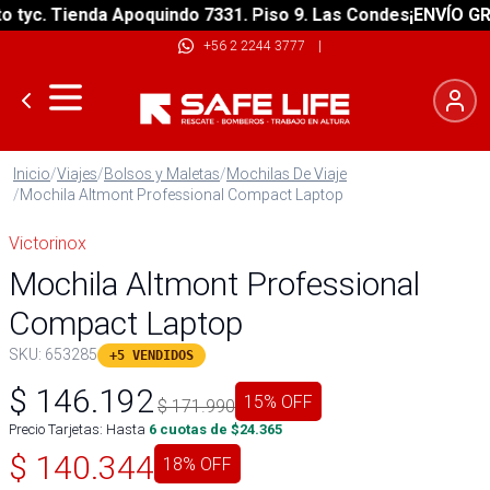
yc. Tienda Apoquindo 7331. Piso 9. Las Condes
¡ENVÍO GRATI
+56 2 2244 3777
|
Inicio
/
Viajes
/
Bolsos y Maletas
/
Mochilas De Viaje
/
Mochila Altmont Professional Compact Laptop
Victorinox
Mochila Altmont Professional
Compact Laptop
SKU:
653285
+5 VENDIDOS
$
146.192
15
% OFF
$
171.990
Precio Tarjetas: Hasta
6
cuotas de $
24.365
$
140.344
18
% OFF