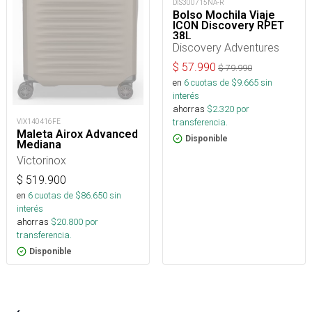
DIS300715NA-R
Bolso Mochila Viaje
ICON Discovery RPET
38L
Discovery Adventures
$
57.990
$
79.990
en
6
cuotas de $
9.665
sin
interés
ahorras
$
2.320
por
transferencia.
VIX140416FE
Maleta Airox Advanced
Disponible
Mediana
Victorinox
$
519.900
en
6
cuotas de $
86.650
sin
interés
ahorras
$
20.800
por
transferencia.
Disponible