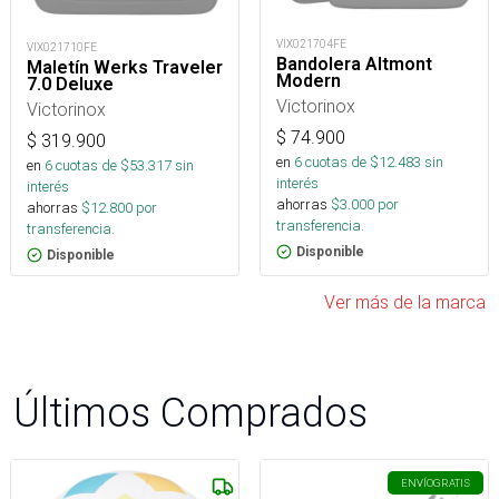
VIX021704FE
VIX021710FE
Bandolera Altmont
Maletín Werks Traveler
Modern
7.0 Deluxe
Victorinox
Victorinox
$
74.900
$
319.900
en
6
cuotas de $
12.483
sin
en
6
cuotas de $
53.317
sin
interés
interés
ahorras
$
3.000
por
ahorras
$
12.800
por
transferencia.
transferencia.
Disponible
Disponible
Ver más de la marca
Últimos Comprados
ENVÍO
GRATIS