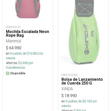
KOM052610
Mochila Escalada Neon
Rope Bag
Mammut
$
64.990
en
6
cuotas de $
10.832
sin
interés
ahorras
$
2.600
por
transferencia.
Disponible
ODR210104GI
Bolsa de Lanzamiento
de Cuerda 250 G
XINDA
$
18.990
en
6
cuotas de $
3.165
sin
interés
ahorras
$
760
por