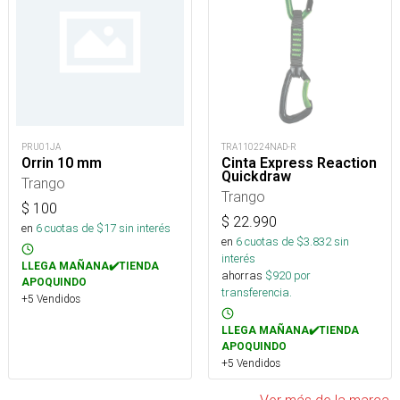
PRU01JA
TRA110224NAD-R
Orrin 10 mm
Cinta Express Reaction
Quickdraw
Trango
Trango
$
100
$
22.990
en
6
cuotas de $
17
sin interés
en
6
cuotas de $
3.832
sin
interés
LLEGA MAÑANA✔️TIENDA
ahorras
$
920
por
APOQUINDO
transferencia.
+5 Vendidos
LLEGA MAÑANA✔️TIENDA
APOQUINDO
+5 Vendidos