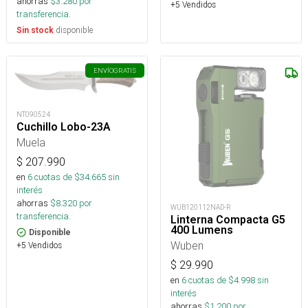
ahorras
$
3.280
por
+5 Vendidos
transferencia.
disponible
Sin stock
ENVÍO
GRATIS
NT090524
Cuchillo Lobo-23A
Muela
$
207.990
en
6
cuotas de $
34.665
sin
interés
ahorras
$
8.320
por
WUB120112NAD-R
transferencia.
Linterna Compacta G5
400 Lumens
Disponible
Wuben
+5 Vendidos
$
29.990
en
6
cuotas de $
4.998
sin
interés
ahorras
$
1.200
por