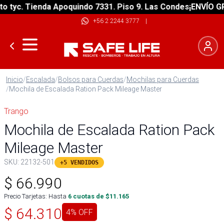
yc. Tienda Apoquindo 7331. Piso 9. Las Condes
¡ENVÍO GRATI
+56 2 2244 3777
|
Inicio
/
Escalada
/
Bolsos para Cuerdas
/
Mochilas para Cuerdas
/
Mochila de Escalada Ration Pack Mileage Master
Trango
Mochila de Escalada Ration Pack
Mileage Master
SKU:
22132-501
+5 VENDIDOS
$
66.990
Precio Tarjetas: Hasta
6
cuotas de $
11.165
$
64.310
4
% OFF