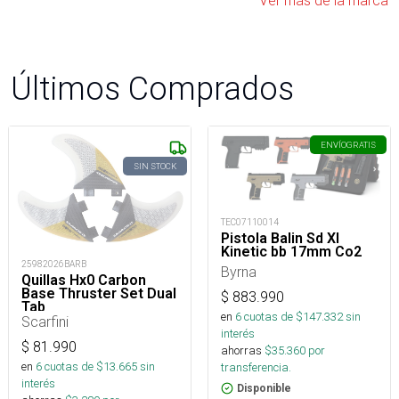
Ver más de la marca
Últimos Comprados
ENVÍO
GRATIS
SIN STOCK
TEC07110014
Pistola Balin Sd Xl
Kinetic bb 17mm Co2
25982026BARB
Byrna
Quillas Hx0 Carbon
Base Thruster Set Dual
$
883.990
Tab
en
6
cuotas de $
147.332
sin
Scarfini
interés
$
81.990
ahorras
$
35.360
por
en
6
cuotas de $
13.665
sin
transferencia.
interés
Disponible