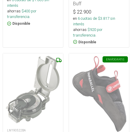
Buff
interés
ahorras
$
400
por
$
22.900
transferencia.
en
6
cuotas de $
3.817
sin
interés
Disponible
ahorras
$
920
por
transferencia.
Disponible
ENVÍO
GRATIS
LM190522BA