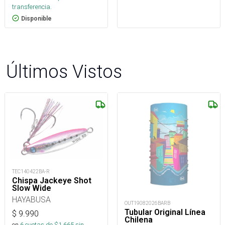
transferencia.
Disponible
Últimos Vistos
TEC140422BA-R
Chispa Jackeye Shot
Slow Wide
HAYABUSA
OUT19082026BARB
Tubular Original Línea
$
9.990
Chilena
en
6
cuotas de $
1.665
sin