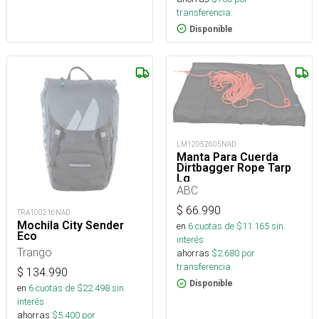
transferencia.
Disponible
LM12052605NAD
Manta Para Cuerda
Dirtbagger Rope Tarp
Lg
ABC
$
66.990
TRA100216NAD
Mochila City Sender
en
6
cuotas de $
11.165
sin
Eco
interés
Trango
ahorras
$
2.680
por
transferencia.
$
134.990
Disponible
en
6
cuotas de $
22.498
sin
interés
ahorras
$
5.400
por