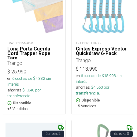
TRA100215NAD-R
TRA110231NAD-R
Lona Porta Cuerda
Cintas Express Vector
Cord Trapper Rope
Quickdraw 6-Pack
Tarp
Trango
Trango
$
113.990
$
25.990
en
6
cuotas de $
18.998
sin
en
6
cuotas de $
4.332
sin
interés
interés
ahorras
$
4.560
por
ahorras
$
1.040
por
transferencia.
transferencia.
Disponible
Disponible
+5 Vendidos
+5 Vendidos
2
3
ÚLTIMAS
ÚLTIMAS