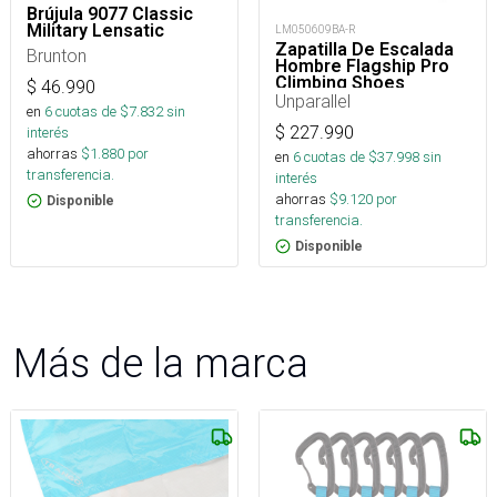
Brújula 9077 Classic
Military Lensatic
LM050609BA-R
Zapatilla De Escalada
Brunton
Hombre Flagship Pro
Climbing Shoes
$
46.990
Unparallel
en
6
cuotas de $
7.832
sin
$
227.990
interés
ahorras
$
1.880
por
en
6
cuotas de $
37.998
sin
transferencia.
interés
ahorras
$
9.120
por
Disponible
transferencia.
Disponible
Más de la marca