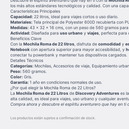
Descubre el espíritu aventurero que hay en ti con la
Mochila Ro
los más altos estándares tecnológicos y calidad. Con una cap
Características Principales
Capacidad:
22 litros, ideal para viajes cortos o uso diario.
Materiales:
Tela principal de Polyester 600D recubierta con PU
Medidas:
43 x 32 x 16 cms, con un peso de 560 gramos par
Actividad:
Diseñada para
uso urbano
y
viajes
, perfecta para 
Beneficios Clave
Con la
Mochila Roma de 22 litros
, disfruta de
comodidad
y
es
Notebook
con apertura superior para mayor accesibilidad, y
h
conectar tu powerbank y mantener tus dispositivos cargados.
Detalles Técnicos
Categorías:
Mochilas, Accesorios de viaje, Equipamiento urba
Peso:
560 gramos.
Color:
Gris.
Garantía:
1 año en condiciones normales de uso.
¿Por qué elegir la Mochila Roma de 22 Litros?
La
Mochila Roma de 22 Litros
de
Discovery Adventures
es la
alta calidad, es ideal para viajes, uso urbano y cualquier avent
Compra ahora y descubre el espíritu aventurero que hay en ti co
Los productos están sujetos a confirmación de stock.