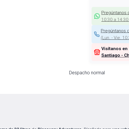
Pregúntanos 
10:30 a 14:30
Pregúntanos d
(
Lun. - Vie. 10
Visítanos en
Santiago - Ch
Despacho normal