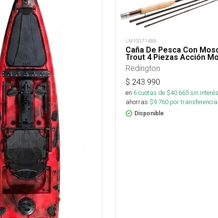
LM100714BA
Caña De Pesca Con Mosc
Trout 4 Piezas Acción M
Redington
$
243.990
en
6
cuotas de $
40.665
sin interé
ahorras
$
9.760
por transferencia
Disponible