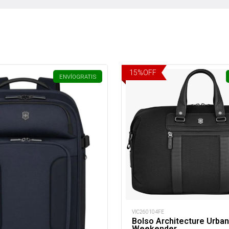
15
%
OFF
ENVÍO
GRATIS
VIC260104FE
Bolso Architecture Urba
Weekender