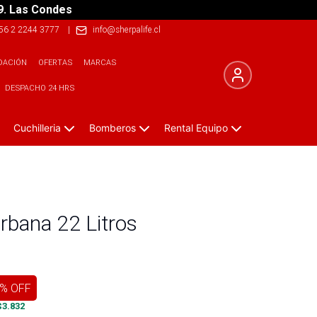
9. Las Condes
56 2 2244 3777
|
info@sherpalife.cl
DACIÓN
OFERTAS
MARCAS
DESPACHO 24 HRS
Cuchilleria
Bomberos
Rental Equipo
bana 22 Litros
% OFF
$
3.832