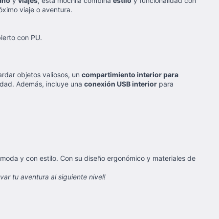
ano
y
viajes
, esta mochila combina
estilo
y funcionalidad con
róximo viaje o aventura.
ierto con PU.
rdar objetos valiosos, un
compartimiento interior para
idad. Además, incluye una
conexión USB interior
para
ómoda y con estilo. Con su diseño ergonómico y materiales de
ar tu aventura al siguiente nivel!