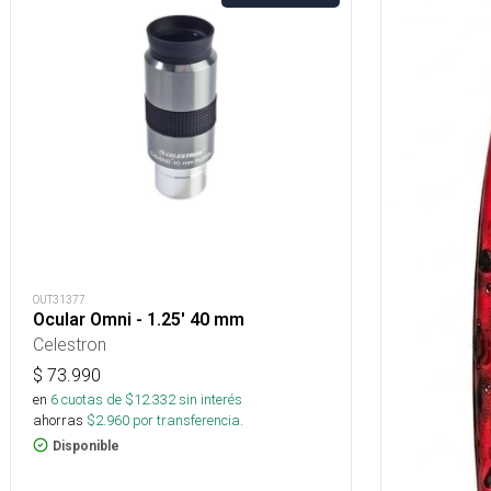
OUT31377
Ocular Omni - 1.25' 40 mm
Celestron
$
73.990
en
6
cuotas de $
12.332
sin interés
ahorras
$
2.960
por transferencia.
Disponible