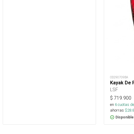
OD290709BA
Kayak De 
LSF
$
719.900
en
6
cuotas de
ahorras
$
28.
Disponible