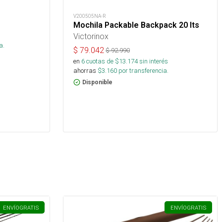
V200505NA-R
Mochila Packable Backpack 20 lts
Victorinox
s
a.
$
79.042
$
92.990
en
6
cuotas de $
13.174
sin interés
ahorras
$
3.160
por transferencia.
Disponible
ENVÍO
GRATIS
ENVÍO
GRATIS