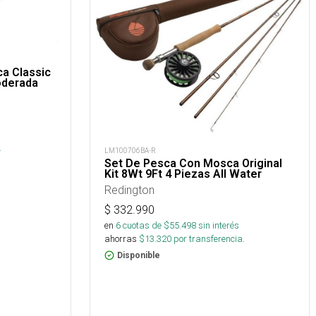
a Classic
oderada
s
.
LM100706BA-R
Set De Pesca Con Mosca Original
Kit 8Wt 9Ft 4 Piezas All Water
Redington
$
332.990
en
6
cuotas de $
55.498
sin interés
ahorras
$
13.320
por transferencia.
Disponible