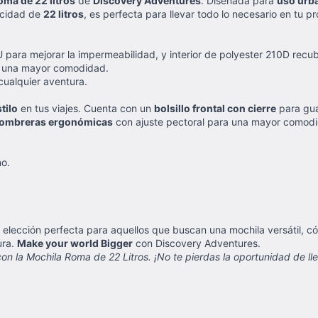
ma de 22 litros
de
Discovery Adventures
. Diseñada para
uso urb
acidad de
22 litros
, es perfecta para llevar todo lo necesario en tu p
 para mejorar la impermeabilidad, y interior de polyester 210D recub
a una mayor comodidad.
cualquier aventura.
tilo
en tus viajes. Cuenta con un
bolsillo frontal con cierre
para gua
ombreras ergonómicas
con ajuste pectoral para una mayor comod
no.
 elección perfecta para aquellos que buscan una mochila versátil, c
ura.
Make your world Bigger
con Discovery Adventures.
n la Mochila Roma de 22 Litros. ¡No te pierdas la oportunidad de llev