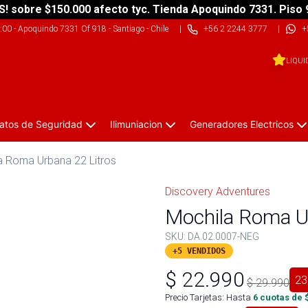
S! sobre $150.000 afecto tyc. Tienda Apoquindo 7331. Piso 
9:00
-
Apoquindo 7331 Of 918 - Santiago - Chile
|
+56 2 2244 3777
|
+
LIQUI
atos de Seguridad
Ilimuniacion
Generadores Electricos
a Roma Urbana 22 Litros
Discovery Adventures
Mochila Roma Ur
SKU:
DA.02.0007-NEG
+5 VENDIDOS
$
22.990
23
$
29.990
Precio Tarjetas: Hasta
6
cuotas de 