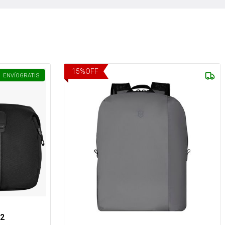
15
%
OFF
ENVÍO
GRATIS
n2