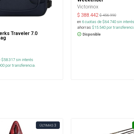
Victorinox
$
388.442
$
456.990
en
6
cuotas de $
64.740
sin interé
ahorras
$
15.540
por transferenci
rks Traveler 7.0
Disponible
Bag
 $
58.317
sin interés
000
por transferencia.
3
ÚLTIMAS