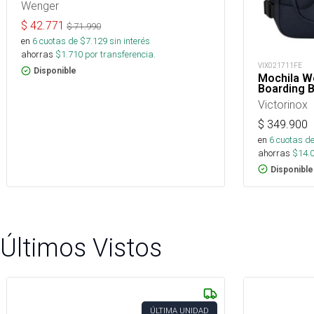
Wenger
$
42.771
$
71.990
en
6
cuotas de $
7.129
sin interés
ahorras
$
1.710
por transferencia.
VIX021711FE
Disponible
Mochila We
Boarding 
Victorinox
$
349.900
en
6
cuotas de
ahorras
$
14.
Disponible
Últimos Vistos
ÚLTIMA UNIDAD