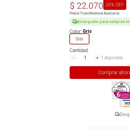
$
22.070
26
% OFF
Precio Transferencia Bancaria
Envío gratis para compras m
Color
:
Gris
Gris
Cantidad:
-
+
1 disponible
Comprar ahor
Desp